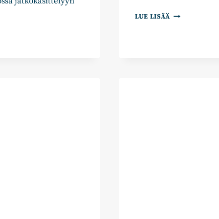
ssa jatkokäsittelyyn
ANTTI
LUE LISÄÄ
PÄTILÄ:
KENEN
ETU
ON
KELA-
KORVAUS?