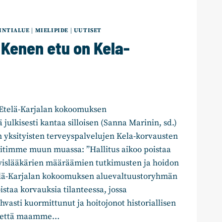
INTIALUE
|
MIELIPIDE
|
UUTISET
: Kenen etu on Kela-
 Etelä-Karjalan kokoomuksen
julkisesti kantaa silloisen (Sanna Marinin, sd.)
 yksityisten terveyspalvelujen Kela-korvausten
oitimme muun muassa: ”Hallitus aikoo poistaa
yislääkärien määräämien tutkimusten ja hoidon
elä-Karjalan kokoomuksen aluevaltuustoryhmän
oistaa korvauksia tilanteessa, jossa
vasti kuormittunut ja hoitojonot historiallisen
tä, että maamme…