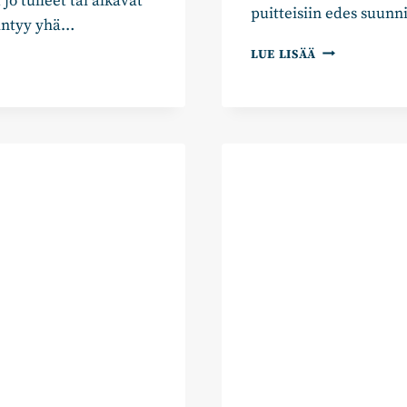
jo tulleet tai alkavat
puitteisiin edes suunn
iintyy yhä…
ANTTI
LUE LISÄÄ
PÄTILÄ:
LUOPUMISEN
TUSKA