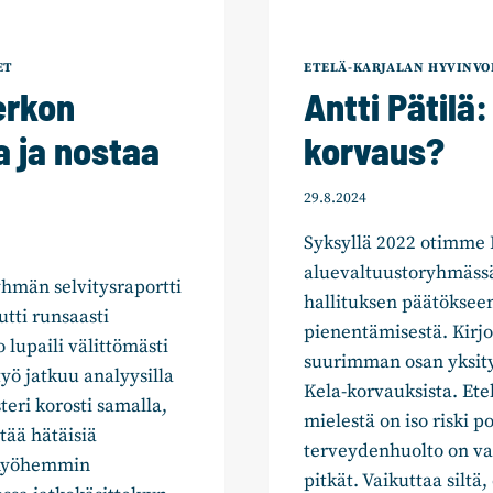
ET
ETELÄ-KARJALAN HYVINVO
erkon
Antti Pätilä
 ja nostaa
korvaus?
29.8.2024
Syksyllä 2022 otimme
aluevaltuustoryhmässä 
hmän selvitysraportti
hallituksen päätökseen
utti runsaasti
pienentämisestä. Kirj
 lupaili välittömästi
suurimman osan yksit
yö jatkuu analyysilla
Kela-korvauksista. Et
teri korosti samalla,
mielestä on iso riski p
tää hätäisiä
terveydenhuolto on vah
a myöhemmin
pitkät. Vaikuttaa sil