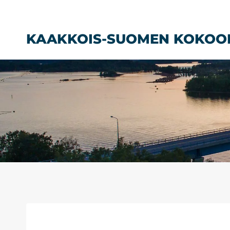
Siirry
sisältöön
KAAKKOIS-SUOMEN KOKOO