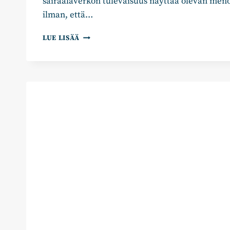
sairaalaverkon tulevaisuus näyttää olevan meno
ilman, että…
ANNA
LUE LISÄÄ
HELMINEN:
SAIRAALAVERKON
MUUTOS
HEIKENTÄÄ
PALVELUA
JA
NOSTAA
KUSTANNUKSIA