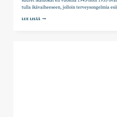
suuret ikäluokat eli vuosina 1945-noin 1955 ovat 
tulla ikävaiheeseen, jolloin terveysongelmia es
ANTTI
LUE LISÄÄ
PÄTILÄ:
KUKA
MEITÄ
IKÄIHMISIÄ
HOIVAA?