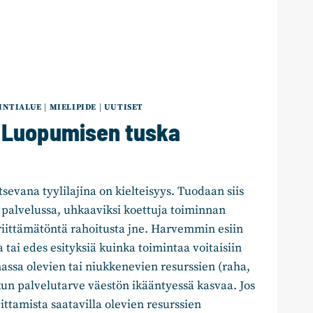
INTIALUE
|
MIELIPIDE
|
UUTISET
: Luopumisen tuska
tsevana tyylilajina on kielteisyys. Tuodaan siis
 palvelussa, uhkaaviksi koettuja toiminnan
iittämätöntä rahoitusta jne. Harvemmin esiin
 tai edes esityksiä kuinka toimintaa voitaisiin
massa olevien tai niukkenevien resurssien (raha,
kun palvelutarve väestön ikääntyessä kasvaa. Jos
ittamista saatavilla olevien resurssien