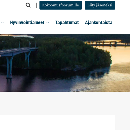
Kokoomusfoorumille
Liity jäseneksi
Hyvinvointialueet
Tapahtumat
Ajankohtaista