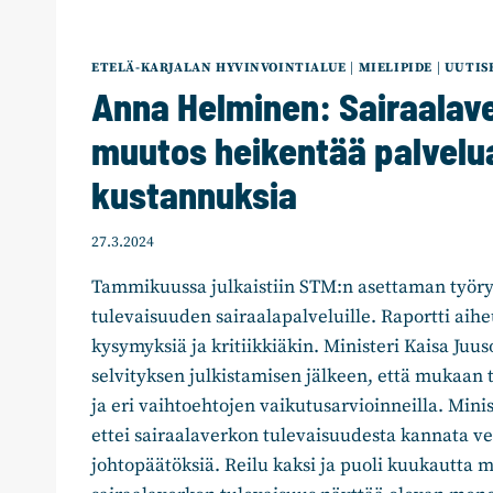
ETELÄ-KARJALAN HYVINVOINTIALUE
|
MIELIPIDE
|
UUTIS
Anna Helminen: Sairaalav
muutos heikentää palvelua
kustannuksia
27.3.2024
Tammikuussa julkaistiin STM:n asettaman työry
tulevaisuuden sairaalapalveluille. Raportti aihe
kysymyksiä ja kritiikkiäkin. Ministeri Kaisa Juuso
selvityksen julkistamisen jälkeen, että mukaan t
ja eri vaihtoehtojen vaikutusarvioinneilla. Minis
ettei sairaalaverkon tulevaisuudesta kannata ve
johtopäätöksiä. Reilu kaksi ja puoli kuukautt