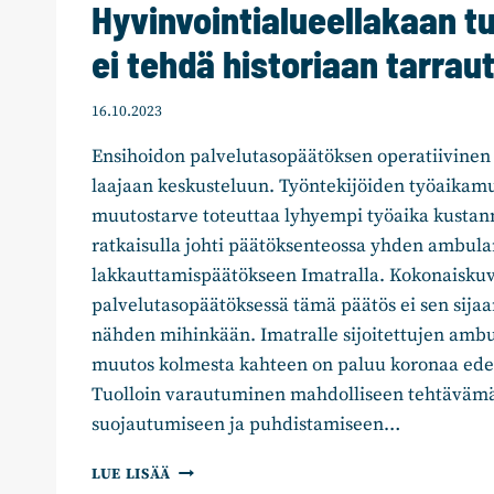
Hyvinvointialueellakaan t
ei tehdä historiaan tarrau
16.10.2023
Ensihoidon palvelutasopäätöksen operatiivinen 
laajaan keskusteluun. Työntekijöiden työaikam
muutostarve toteuttaa lyhyempi työaika kustan
ratkaisulla johti päätöksenteossa yhden ambula
lakkauttamispäätökseen Imatralla. Kokonaisku
palvelutasopäätöksessä tämä päätös ei sen sij
nähden mihinkään. Imatralle sijoitettujen amb
muutos kolmesta kahteen on paluu koronaa ede
Tuolloin varautuminen mahdolliseen tehtäväm
suojautumiseen ja puhdistamiseen…
ANNA
LUE LISÄÄ
HELMINEN: