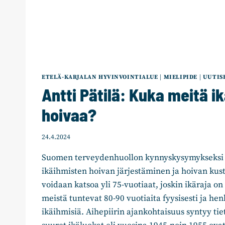
ETELÄ-KARJALAN HYVINVOINTIALUE
|
MIELIPIDE
|
UUTIS
Antti Pätilä: Kuka meitä i
hoivaa?
24.4.2024
Suomen terveydenhuollon kynnyskysymykseksi 
ikäihmisten hoivan järjestäminen ja hoivan kus
voidaan katsoa yli 75-vuotiaat, joskin ikäraja o
meistä tuntevat 80-90 vuotiaita fyysisesti ja henk
ikäihmisiä. Aihepiirin ajankohtaisuus syntyy tiety