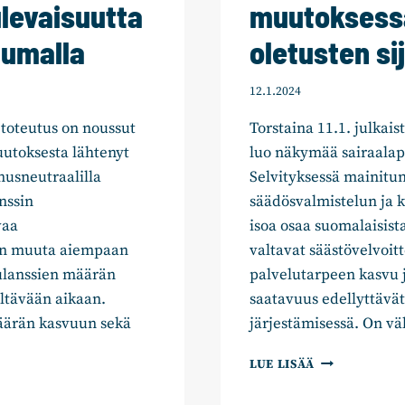
ulevaisuutta
muutoksessa
tumalla
oletusten si
12.1.2024
toteutus on noussut
Torstaina 11.1. julkai
uutoksesta lähtenyt
luo näkymää sairaalap
nusneutraalilla
Selvityksessä mainitun
nssin
säädösvalmistelun ja k
vaa
isoa osaa suomalaisista
aan muuta aiempaan
valtavat säästövelvoit
ulanssien määrän
palvelutarpeen kasvu 
ltävään aikaan.
saatavuus edellyttävä
äärän kasvuun sekä
järjestämisessä. On v
ANNA
LUE LISÄÄ
HELMINEN:
SAIRAALAVER