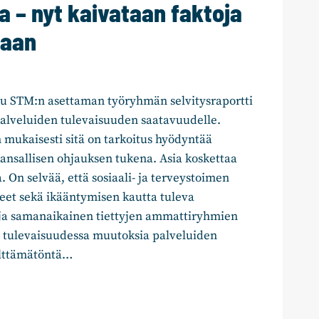
 – nyt kaivataan faktoja
jaan
stu STM:n asettaman työryhmän selvitysraportti
alveluiden tulevaisuuden saatavuudelle.
 mukaisesti sitä on tarkoitus hyödyntää
ansallisen ohjauksen tukena. Asia koskettaa
. On selvää, että sosiaali- ja terveystoimen
teet sekä ikääntymisen kautta tuleva
ja samanaikainen tiettyjen ammattiryhmien
t tulevaisuudessa muutoksia palveluiden
älttämätöntä…
KKO