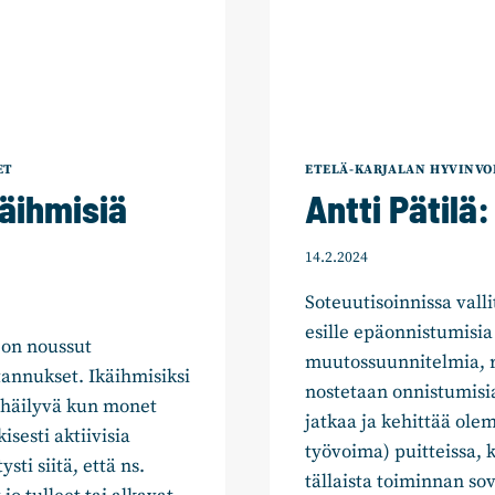
ET
ETELÄ-KARJALAN HYVINVO
käihmisiä
Antti Pätilä
14.2.2024
Soteuutisoinnissa valli
esille epäonnistumisia
on noussut
muutossuunnitelmia, r
tannukset. Ikäihmisiksi
nostetaan onnistumisia
n häilyvä kun monet
jatkaa ja kehittää ole
isesti aktiivisia
työvoima) puitteissa, 
sti siitä, että ns.
tällaista toiminnan sov