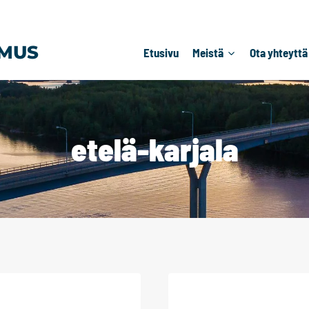
MUS
Etusivu
Meistä
Ota yhteyttä
etelä-karjala