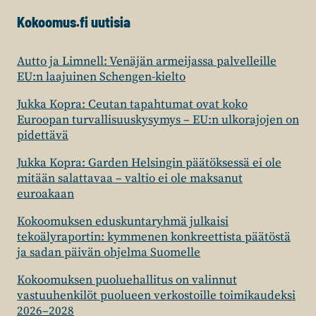
Kokoomus.fi uutisia
Autto ja Limnell: Venäjän armeijassa palvelleille
EU:n laajuinen Schengen-kielto
Jukka Kopra: Ceutan tapahtumat ovat koko
Euroopan turvallisuuskysymys – EU:n ulkorajojen on
pidettävä
Jukka Kopra: Garden Helsingin päätöksessä ei ole
mitään salattavaa – valtio ei ole maksanut
euroakaan
Kokoomuksen eduskuntaryhmä julkaisi
tekoälyraportin: kymmenen konkreettista päätöstä
ja sadan päivän ohjelma Suomelle
Kokoomuksen puoluehallitus on valinnut
vastuuhenkilöt puolueen verkostoille toimikaudeksi
2026–2028