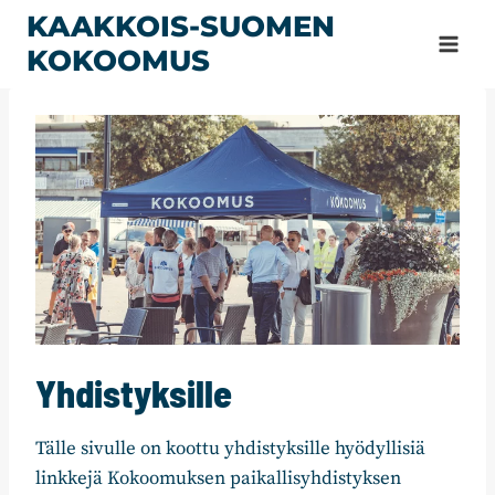
Siirry
KAAKKOIS-SUOMEN
sisältöön
KOKOOMUS
Yhdistyksille
Tälle sivulle on koottu yhdistyksille hyödyllisiä
linkkejä Kokoomuksen paikallisyhdistyksen