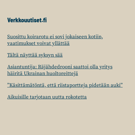
Verkkouutiset.fi
Suosittu koirarotu ei sovi jokaiseen kotiin,
vaatimukset voivat yllättää
Tältä näyttää syksyn sää
Asiantuntija: Räjähdedrooni saattoi olla yritys
häiritä Ukrainan huoltoreittejä
”Käsittämätöntä, että riistaportteja pidetään auki”
Aikuisille tarjotaan uutta rokotetta