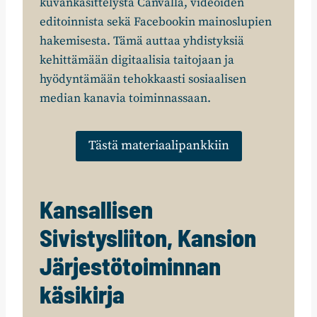
kuvankäsittelystä Canvalla, videoiden
editoinnista sekä Facebookin mainoslupien
hakemisesta. Tämä auttaa yhdistyksiä
kehittämään digitaalisia taitojaan ja
hyödyntämään tehokkaasti sosiaalisen
median kanavia toiminnassaan.
Tästä materiaalipankkiin
Kansallisen
Sivistysliiton, Kansion
Järjestötoiminnan
käsikirja