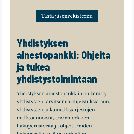
Tästä jäsenrekisteriin
Yhdistyksen
ainestopankki: Ohjeita
ja tukea
yhdistystoimintaan
Yhdistyksen ainestopankkiin on kerätty
yhdistysten tarvitsemia ohjeistuksia mm.
yhdistysten ja kunnallisjärjestöjen
mallisäännöistä, ansiomerkkien
hakuperusteista ja ohjeita niiden
hakemiselle sekä materiaalien