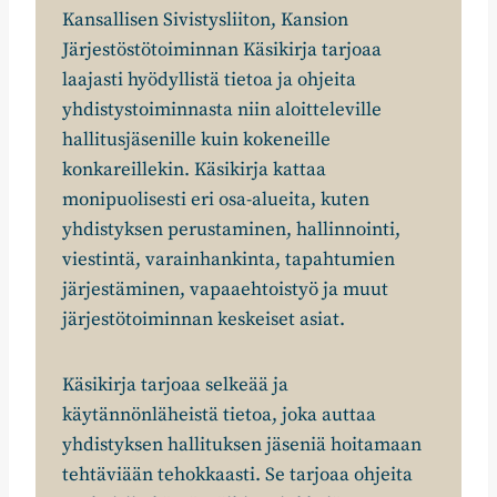
Kansallisen Sivistysliiton, Kansion
Järjestöstötoiminnan Käsikirja tarjoaa
laajasti hyödyllistä tietoa ja ohjeita
yhdistystoiminnasta niin aloitteleville
hallitusjäsenille kuin kokeneille
konkareillekin. Käsikirja kattaa
monipuolisesti eri osa-alueita, kuten
yhdistyksen perustaminen, hallinnointi,
viestintä, varainhankinta, tapahtumien
järjestäminen, vapaaehtoistyö ja muut
järjestötoiminnan keskeiset asiat.
Käsikirja tarjoaa selkeää ja
käytännönläheistä tietoa, joka auttaa
yhdistyksen hallituksen jäseniä hoitamaan
tehtäviään tehokkaasti. Se tarjoaa ohjeita