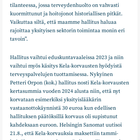
tilanteessa, jossa terveydenhuolto on vahvasti
kuormittunut ja hoitojonot historiallisen pitkät.
Vaikuttaa siltä, että maamme hallitus haluaa
rajoittaa yksityisen sektorin toimintaa monin eri
tavoin”.
Hallitus vaihtui eduskuntavaaleissa 2023 ja niin
vaihtui myös käsitys Kela-korvausten hyödyistä
terveyspalvelujen tuottamisessa. Nykyinen
Petteri Orpon (kok.) hallitus nosti Kela-korvausten
kertasummia vuoden 2024 alusta niin, että nyt
korvataan esimerkiksi yksityislääkärin
vastaanottokäynnistä 30 euroa kun edellisen
hallituksen päätöksillä korvaus oli supistunut
kahdeksaan euroon. Helsingin Sanomat uutisoi
21.8., että Kela-korvauksia maksettiin tammi-