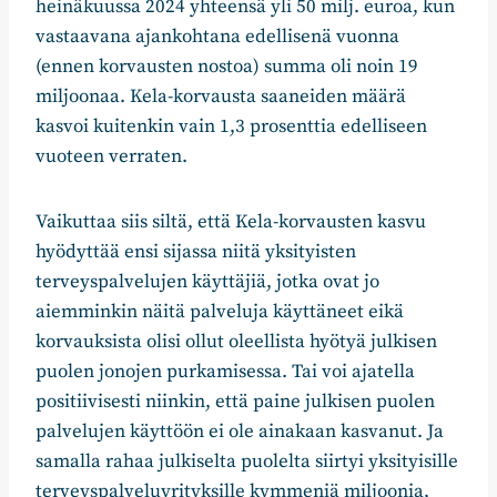
heinäkuussa 2024 yhteensä yli 50 milj. euroa, kun
vastaavana ajankohtana edellisenä vuonna
(ennen korvausten nostoa) summa oli noin 19
miljoonaa. Kela-korvausta saaneiden määrä
kasvoi kuitenkin vain 1,3 prosenttia edelliseen
vuoteen verraten.
Vaikuttaa siis siltä, että Kela-korvausten kasvu
hyödyttää ensi sijassa niitä yksityisten
terveyspalvelujen käyttäjiä, jotka ovat jo
aiemminkin näitä palveluja käyttäneet eikä
korvauksista olisi ollut oleellista hyötyä julkisen
puolen jonojen purkamisessa. Tai voi ajatella
positiivisesti niinkin, että paine julkisen puolen
palvelujen käyttöön ei ole ainakaan kasvanut. Ja
samalla rahaa julkiselta puolelta siirtyi yksityisille
terveyspalveluyrityksille kymmeniä miljoonia,