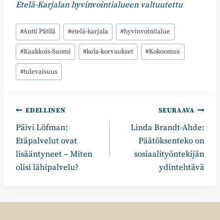
Etelä-Karjalan hyvinvointialueen valtuutettu
Avainsanat:
#
Antti Pätilä
#
etelä-karjala
#
hyvinvointialue
#
Kaakkois-Suomi
#
kela-korvaukset
#
Kokoomus
#
tulevaisuus
Artikkelien
EDELLINEN
SEURAAVA
Päivi Löfman:
Linda Brandt-Ahde:
selaus
Etäpalvelut ovat
Päätöksenteko on
lisääntyneet – Miten
sosiaalityöntekijän
olisi lähipalvelu?
ydintehtävä