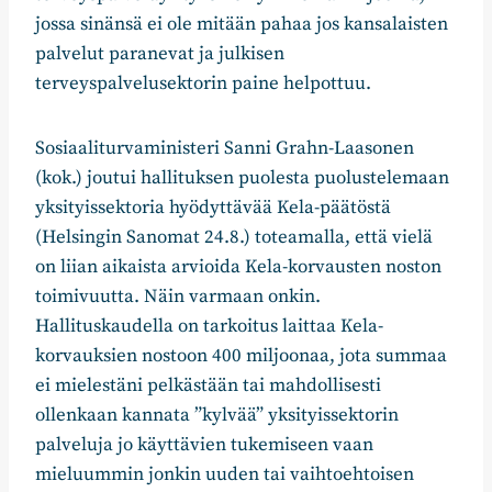
jossa sinänsä ei ole mitään pahaa jos kansalaisten
palvelut paranevat ja julkisen
terveyspalvelusektorin paine helpottuu.
Sosiaaliturvaministeri Sanni Grahn-Laasonen
(kok.) joutui hallituksen puolesta puolustelemaan
yksityissektoria hyödyttävää Kela-päätöstä
(Helsingin Sanomat 24.8.) toteamalla, että vielä
on liian aikaista arvioida Kela-korvausten noston
toimivuutta. Näin varmaan onkin.
Hallituskaudella on tarkoitus laittaa Kela-
korvauksien nostoon 400 miljoonaa, jota summaa
ei mielestäni pelkästään tai mahdollisesti
ollenkaan kannata ”kylvää” yksityissektorin
palveluja jo käyttävien tukemiseen vaan
mieluummin jonkin uuden tai vaihtoehtoisen