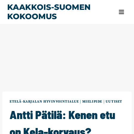
Siirry
KAAKKOIS-SUOMEN
sisältöön
KOKOOMUS
ETELÄ-KARJALAN HYVINVOINTIALUE
|
MIELIPIDE
|
UUTISET
Antti Pätilä: Kenen etu
on Kela-korvaus?