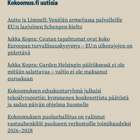
Kokoomus.fi uutisia
Autto ja Limnell: Venäjän armeijassa palvelleille
EU:n laajuinen Schengen-kielto
Jukka Kopra: Ceutan tapahtumat ovat koko
Euroopan turvallisuuskysymys – EU:n ulkorajojen on
pidettävä
Jukka Kopra: Garden Helsingin päätöksessä ei ole
mitään salattavaa – valtio ei ole maksanut
euroakaan
Kokoomuksen eduskuntaryhmä julkaisi
tekoälyraportin: kymmenen konkreettista päätöstä
ja sadan päivän ohjelma Suomelle
Kokoomuksen puoluehallitus on valinnut
vastuuhenkilöt puolueen verkostoille toimikaudeksi
2026–2028