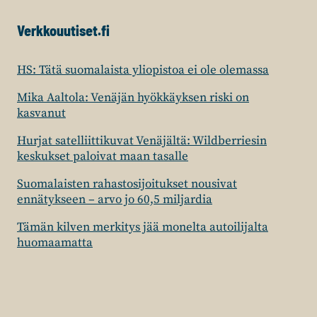
Verkkouutiset.fi
HS: Tätä suomalaista yliopistoa ei ole olemassa
Mika Aaltola: Venäjän hyökkäyksen riski on
kasvanut
Hurjat satelliittikuvat Venäjältä: Wildberriesin
keskukset paloivat maan tasalle
Suomalaisten rahastosijoitukset nousivat
ennätykseen – arvo jo 60,5 miljardia
Tämän kilven merkitys jää monelta autoilijalta
huomaamatta