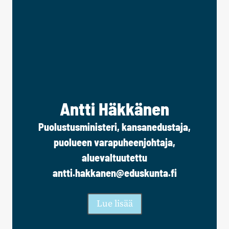
Antti Häkkänen
Puolustusministeri, kansanedustaja,
puolueen varapuheenjohtaja,
aluevaltuutettu
antti.hakkanen@eduskunta.fi
Lue lisää