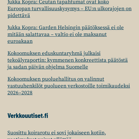
Jukka Kopra: Ceutan tapahtumat ovat koko
Euroopan turvallisuuskysymys – EU:n ulkorajojen on
pidettävä
Jukka Kopra: Garden Helsingin päätöksessä ei ole
mitään salattavaa – valtio ei ole maksanut
euroakaan
Kokoomuksen eduskuntaryhmä julkaisi
tekoälyraportin: kymmenen konkreettista päätöstä
ja sadan päivän ohjelma Suomelle
Kokoomuksen puoluehallitus on valinnut
vastuuhenkilöt puolueen verkostoille toimikaudeksi
2026–2028
Verkkouutiset.fi
Suosittu koirarotu ei sovi jokaiseen kotiin,