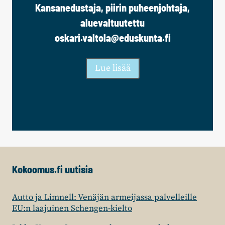
Kansanedustaja, piirin puheenjohtaja,
aluevaltuutettu
oskari.valtola@eduskunta.fi
Lue lisää
Kokoomus.fi uutisia
Autto ja Limnell: Venäjän armeijassa palvelleille
EU:n laajuinen Schengen-kielto