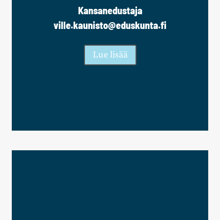
Kansanedustaja
ville.kaunisto@eduskunta.fi
Lue lisää