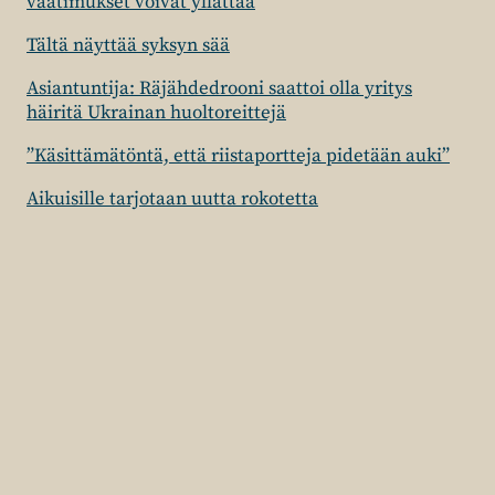
vaatimukset voivat yllättää
Tältä näyttää syksyn sää
Asiantuntija: Räjähdedrooni saattoi olla yritys
häiritä Ukrainan huoltoreittejä
”Käsittämätöntä, että riistaportteja pidetään auki”
Aikuisille tarjotaan uutta rokotetta