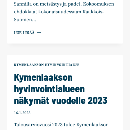
Sannilla on metsästys ja padel. Kokoomuksen
ehdokkaat kokonaisuudessaan Kaakkois-
Suomen…
KAAKKOIS-
LUE LISÄÄ
SUOMEN
KOKOOMUS
TÄYDENSI
EHDOKASASETTELUAAN
KYMENLAAKSON HYVINVOINTIALUE
Kymenlaakson
hyvinvointialueen
näkymät vuodelle 2023
16.1.2023
Talousarviovuosi 2023 tulee Kymenlaakson