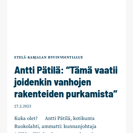
ETELÄ-KARJALAN HYVINVOINTIALUE
Antti Pätilä: “Tämä vaatii
joidenkin vanhojen
rakenteiden purkamista”
27.2.2023
Kuka olet? Antti Pätilä, kotikunta
Ruokolahti, ammatti: kunnanjohtaja