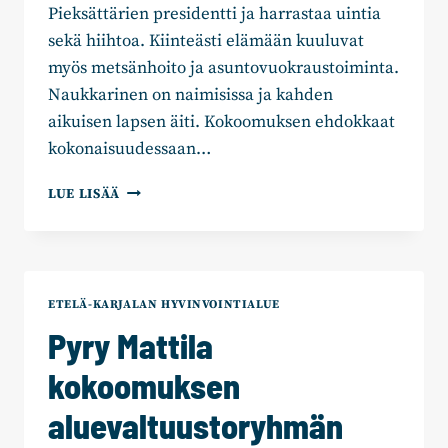
Pieksättärien presidentti ja harrastaa uintia
sekä hiihtoa. Kiinteästi elämään kuuluvat
myös metsänhoito ja asuntovuokraustoiminta.
Naukkarinen on naimisissa ja kahden
aikuisen lapsen äiti. Kokoomuksen ehdokkaat
kokonaisuudessaan…
KAAKKOIS-
LUE LISÄÄ
SUOMEN
KOKOOMUS
TÄYDENSI
EHDOKASLISTAANSA
ETELÄ-KARJALAN HYVINVOINTIALUE
Pyry Mattila
kokoomuksen
aluevaltuustoryhmän