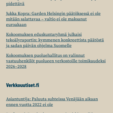
pidettävä
Jukka Kopra: Garden Helsingin päätöksessä ei ole
mitään salattavaa – valtio ei ole maksanut
euroakaan
Kokoomuksen eduskuntaryhmä julkaisi
tekoälyraportin: kymmenen konkreettista päätöstä
ja sadan päivän ohjelma Suomelle
Kokoomuksen puoluehallitus on valinnut
vastuuhenkilöt puolueen verkostoille toimikaudeksi
2026–2028
Verkkouutiset.fi
Asiantuntija: Paluuta suhteissa Venäjään aikaan
ennen vuotta 2022 ei ole