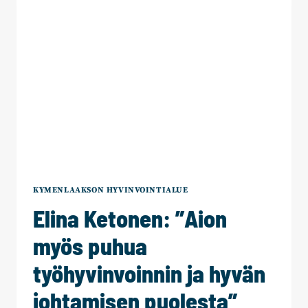
RAKENTEIDEN
PURKAMISTA”
KYMENLAAKSON HYVINVOINTIALUE
Elina Ketonen: ”Aion
myös puhua
työhyvinvoinnin ja hyvän
johtamisen puolesta”