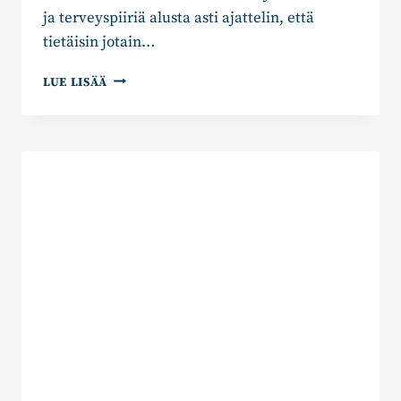
ja terveyspiiriä alusta asti ajattelin, että
tietäisin jotain…
MARKKU
LUE LISÄÄ
HUPLI:
“TÄRKEIN
TAVOITE
ON
SAADA
PERUSTERVEYDENHUOLTOON
RIITTÄVÄT
RESURSSIT”