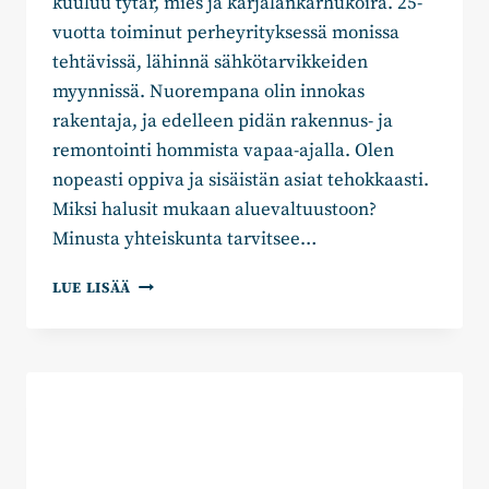
kuuluu tytär, mies ja karjalankarhukoira. 25-
vuotta toiminut perheyrityksessä monissa
tehtävissä, lähinnä sähkötarvikkeiden
myynnissä. Nuorempana olin innokas
rakentaja, ja edelleen pidän rakennus- ja
remontointi hommista vapaa-ajalla. Olen
nopeasti oppiva ja sisäistän asiat tehokkaasti.
Miksi halusit mukaan aluevaltuustoon?
Minusta yhteiskunta tarvitsee…
MIIA
LUE LISÄÄ
WITTING:
”TAVOITTEENA
ON
SAADA
TOIMIVA
HYVINVOINTIALUE”