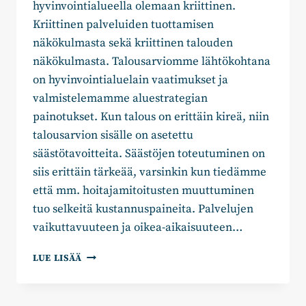
hyvinvointialueella olemaan kriittinen.
Kriittinen palveluiden tuottamisen
näkökulmasta sekä kriittinen talouden
näkökulmasta. Talousarviomme lähtökohtana
on hyvinvointialuelain vaatimukset ja
valmistelemamme aluestrategian
painotukset. Kun talous on erittäin kireä, niin
talousarvion sisälle on asetettu
säästötavoitteita. Säästöjen toteutuminen on
siis erittäin tärkeää, varsinkin kun tiedämme
että mm. hoitajamitoitusten muuttuminen
tuo selkeitä kustannuspaineita. Palvelujen
vaikuttavuuteen ja oikea-aikaisuuteen…
KYMENLAAKSON
LUE LISÄÄ
HYVINVOINTIALUEEN
NÄKYMÄT
VUODELLE