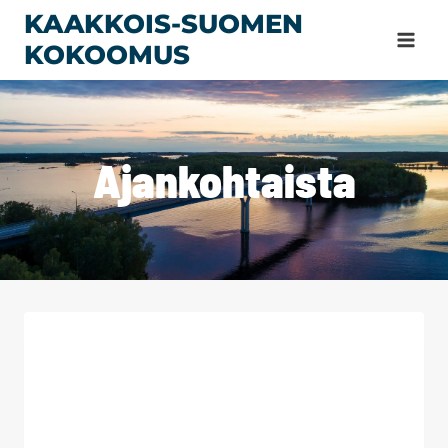
Siirry
KAAKKOIS-SUOMEN
sisältöön
KOKOOMUS
Ajankohtaista