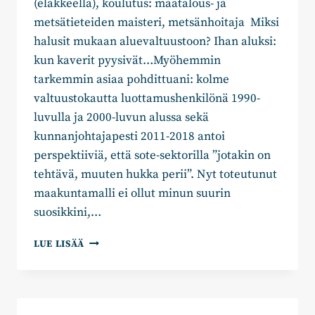
(eläkkeellä), koulutus: maatalous- ja
metsätieteiden maisteri, metsänhoitaja Miksi
halusit mukaan aluevaltuustoon? Ihan aluksi:
kun kaverit pyysivät…Myöhemmin
tarkemmin asiaa pohdittuani: kolme
valtuustokautta luottamushenkilönä 1990-
luvulla ja 2000-luvun alussa sekä
kunnanjohtajapesti 2011-2018 antoi
perspektiiviä, että sote-sektorilla ”jotakin on
tehtävä, muuten hukka perii”. Nyt toteutunut
maakuntamalli ei ollut minun suurin
suosikkini,…
ANTTI
LUE LISÄÄ
PÄTILÄ:
“TÄMÄ
VAATII
JOIDENKIN
VANHOJEN