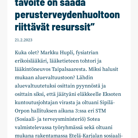
tavoite on saada
perusterveydenhuoltoon
riittävät resurssit”
21.2.2023
Kuka olet? Markku Hupli, fysiatrian
erikoislääkäri, lääketieteen tohtori ja
lääkintöneuvos Taipalsaaresta. Miksi halusit
mukaan aluevaltuustoon? Lähdin
aluevaltuutetuksi osittain pyynnöstä ja
osittain siksi, että jäätyäni eläkkeelle Eksoten
kuntoutusjohtajan virasta ja oltuani Sipilä-
Orpon hallituksen aikana 3:ssa eri STM
(Sosiaali- ja terveysministeriö) Sotea
valmistelevassa työryhmässä sekä oltuani
mukana rakentamassa Etelä-Karjalan sosiaali-