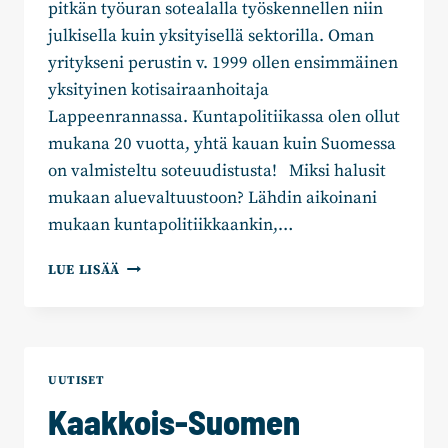
pitkän työuran sotealalla työskennellen niin
julkisella kuin yksityisellä sektorilla. Oman
yritykseni perustin v. 1999 ollen ensimmäinen
yksityinen kotisairaanhoitaja
Lappeenrannassa. Kuntapolitiikassa olen ollut
mukana 20 vuotta, yhtä kauan kuin Suomessa
on valmisteltu soteuudistusta! Miksi halusit
mukaan aluevaltuustoon? Lähdin aikoinani
mukaan kuntapolitiikkaankin,…
HELENA
LUE LISÄÄ
PUOLAKKA:
”ROHKEUS
UUDISTAA
MAHDOLLISTAA
HYVÄN
UUTISET
HOIDON
Kaakkois-Suomen
KAIKILLE”