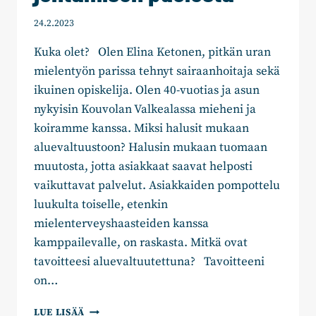
24.2.2023
Kuka olet? Olen Elina Ketonen, pitkän uran
mielentyön parissa tehnyt sairaanhoitaja sekä
ikuinen opiskelija. Olen 40-vuotias ja asun
nykyisin Kouvolan Valkealassa mieheni ja
koiramme kanssa. Miksi halusit mukaan
aluevaltuustoon? Halusin mukaan tuomaan
muutosta, jotta asiakkaat saavat helposti
vaikuttavat palvelut. Asiakkaiden pompottelu
luukulta toiselle, etenkin
mielenterveyshaasteiden kanssa
kamppailevalle, on raskasta. Mitkä ovat
tavoitteesi aluevaltuutettuna? Tavoitteeni
on…
ELINA
LUE LISÄÄ