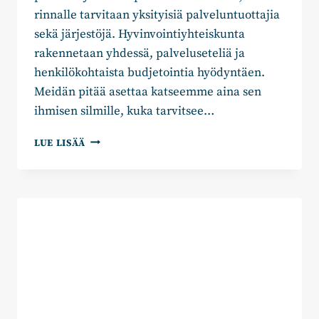
rinnalle tarvitaan yksityisiä palveluntuottajia
sekä järjestöjä. Hyvinvointiyhteiskunta
rakennetaan yhdessä, palveluseteliä ja
henkilökohtaista budjetointia hyödyntäen.
Meidän pitää asettaa katseemme aina sen
ihmisen silmille, kuka tarvitsee…
CHRISTA
LUE LISÄÄ
CARPELAN
&
JUTTA
HARTIKAINEN:
MONITUOTTAJUUS
SOTE-
PALVELUISSA
ON
IHMISEN
ETU