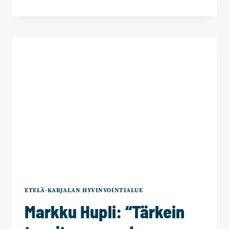
KETONEN:
”AION
MYÖS
PUHUA
TYÖHYVINVOINNIN
JA
HYVÄN
JOHTAMISEN
PUOLESTA”
ETELÄ-KARJALAN HYVINVOINTIALUE
Markku Hupli: “Tärkein