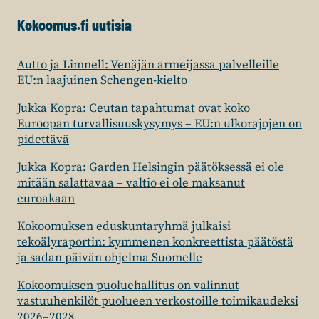
Kokoomus.fi uutisia
Autto ja Limnell: Venäjän armeijassa palvelleille
EU:n laajuinen Schengen-kielto
Jukka Kopra: Ceutan tapahtumat ovat koko
Euroopan turvallisuuskysymys – EU:n ulkorajojen on
pidettävä
Jukka Kopra: Garden Helsingin päätöksessä ei ole
mitään salattavaa – valtio ei ole maksanut
euroakaan
Kokoomuksen eduskuntaryhmä julkaisi
tekoälyraportin: kymmenen konkreettista päätöstä
ja sadan päivän ohjelma Suomelle
Kokoomuksen puoluehallitus on valinnut
vastuuhenkilöt puolueen verkostoille toimikaudeksi
2026–2028