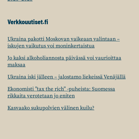
Verkkouutiset.fi
Ukraina pakotti Moskovan vaikeaan valintaan –
iskujen vaikutus voi moninkertaistua
Jo kaksi alkoholiannosta päivässä voi vaurioittaa
maksaa
Ukraina iski jälleen – jalostamo liekeissä Venäjällä
Ekonomisti ”tax the rich” -puheista: Suomessa
rikkaita verotetaan jo eniten
Kasvaako sukupolvien välinen kuilu?