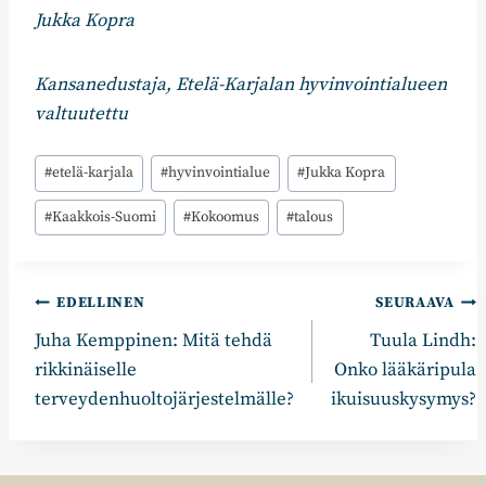
Jukka Kopra
Kansanedustaja, Etelä-Karjalan hyvinvointialueen
valtuutettu
Avainsanat:
#
etelä-karjala
#
hyvinvointialue
#
Jukka Kopra
#
Kaakkois-Suomi
#
Kokoomus
#
talous
Artikkelien
EDELLINEN
SEURAAVA
Juha Kemppinen: Mitä tehdä
Tuula Lindh:
selaus
rikkinäiselle
Onko lääkäripula
terveydenhuoltojärjestelmälle?
ikuisuuskysymys?