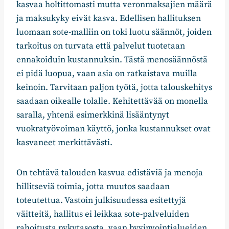
kasvaa holtittomasti mutta veronmaksajien määrä
ja maksukyky eivät kasva. Edellisen hallituksen
luomaan sote-malliin on toki luotu säännöt, joiden
tarkoitus on turvata että palvelut tuotetaan
ennakoiduin kustannuksin. Tästä menosäännöstä
ei pidä luopua, vaan asia on ratkaistava muilla
keinoin. Tarvitaan paljon työtä, jotta talouskehitys
saadaan oikealle tolalle. Kehitettävää on monella
saralla, yhtenä esimerkkinä lisääntynyt
vuokratyövoiman käyttö, jonka kustannukset ovat
kasvaneet merkittävästi.
On tehtävä talouden kasvua edistäviä ja menoja
hillitseviä toimia, jotta muutos saadaan
toteutettua. Vastoin julkisuudessa esitettyjä
väitteitä, hallitus ei leikkaa sote-palveluiden
rahoitusta nykytasosta, vaan hyvinvointialueiden