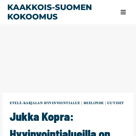
Siirry
KAAKKOIS-SUOMEN
sisältöön
KOKOOMUS
ETELÄ-KARJALAN HYVINVOINTIALUE
|
MIELIPIDE
|
UUTISET
Jukka Kopra:
Hyvinvointialueilla on