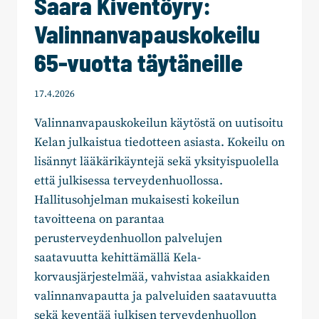
Saara Kiventöyry:
Valinnanvapauskokeilu
65-vuotta täytäneille
17.4.2026
Valinnanvapauskokeilun käytöstä on uutisoitu
Kelan julkaistua tiedotteen asiasta. Kokeilu on
lisännyt lääkärikäyntejä sekä yksityispuolella
että julkisessa terveydenhuollossa.
Hallitusohjelman mukaisesti kokeilun
tavoitteena on parantaa
perusterveydenhuollon palvelujen
saatavuutta kehittämällä Kela-
korvausjärjestelmää, vahvistaa asiakkaiden
valinnanvapautta ja palveluiden saatavuutta
sekä keventää julkisen terveydenhuollon