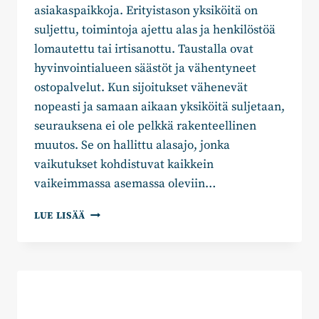
asiakaspaikkoja. Erityistason yksiköitä on
suljettu, toimintoja ajettu alas ja henkilöstöä
lomautettu tai irtisanottu. Taustalla ovat
hyvinvointialueen säästöt ja vähentyneet
ostopalvelut. Kun sijoitukset vähenevät
nopeasti ja samaan aikaan yksiköitä suljetaan,
seurauksena ei ole pelkkä rakenteellinen
muutos. Se on hallittu alasajo, jonka
vaikutukset kohdistuvat kaikkein
vaikeimmassa asemassa oleviin…
ELINA
LUE LISÄÄ
KETONEN:
KYMENLAAKSOSSA
OLLAAN
TEKEMÄSSÄ
HILJAISTA
VIRHETTÄ
LASTENSUOJELUSSA