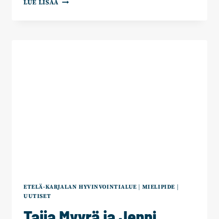
ANNA-
LUE LISÄÄ
LEENA
KAILIO:
TURVALLISUUS
RAKENTUU
VARAUTUMISESTA
JA
LUOTTAMUKSESTA
ETELÄ-KARJALAN HYVINVOINTIALUE
|
MIELIPIDE
|
UUTISET
Taija Myyrä ja Jenni