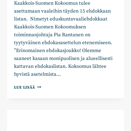
Kaakkois-Suomen Kokoomus tulee
asettamaan vaaleihin täyden 15 ehdokkaan
listan. Nimetyt eduskuntavaaliehdokkaat
Kaakkois-Suomen Kokoomuksen
toiminnanjohtaja Pia Rantanen on
tyytyväinen ehdokasasettelun etenemiseen.
”Erinomainen ehdokasjoukko! Olemme
saaneet kasaan monipuolisen ja alueellisesti
kattavan ehdokaslistan. Kokoomus lähtee
hyvistä asetelmista…
KAAKKOIS-
LUE LISÄÄ
SUOMEN
KOKOOMUS
NIMESI
ENSIMMÄISET
EHDOKKAAT
KEVÄÄN
2027