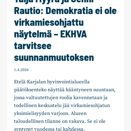
Rautio: Demokratia ei ole
virkamiesohjattu
näytelmä – EKHVA
tarvitsee
suunnanmuutoksen
1.4.2026
Etelä-Karjalan hyvinvointialueella
päätöksenteko näyttää kääntyneen suuntaan,
jossa valtuutettujen roolia kavennetaan ja
todellinen keskustelu jää virkamiesohjatun
yksimielisyyden varjoon. Alueen
taloudellinen tilanne on vakava. Se ei ole
syntynyt vuodessa tai kahdessa.