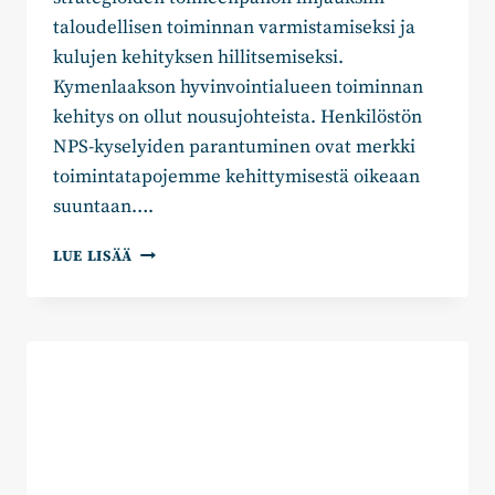
taloudellisen toiminnan varmistamiseksi ja
kulujen kehityksen hillitsemiseksi.
Kymenlaakson hyvinvointialueen toiminnan
kehitys on ollut nousujohteista. Henkilöstön
NPS-kyselyiden parantuminen ovat merkki
toimintatapojemme kehittymisestä oikeaan
suuntaan….
KOKOOMUS-
LUE LISÄÄ
RKP:N
RYHMÄPUHEENVUORO
HYVINVOINTIALUEEN
TUOTTAVUUSOHJELMASTA
2026-
2030