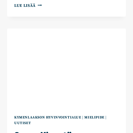
PÄIVI
LUE LISÄÄ
LÖFMAN:
HOITAJAT
UUPUVAT
EETTISEN
KUORMAN
ALLE
–
NÄIN
MENETÄMME
VETO-
JA
PITOVOIMAA
ETELÄ‑KARJALASSA
KYMENLAAKSON HYVINVOINTIALUE
|
MIELIPIDE
|
UUTISET