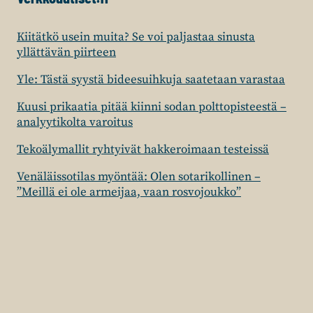
Kiitätkö usein muita? Se voi paljastaa sinusta
yllättävän piirteen
Yle: Tästä syystä bideesuihkuja saatetaan varastaa
Kuusi prikaatia pitää kiinni sodan polttopisteestä –
analyytikolta varoitus
Tekoälymallit ryhtyivät hakkeroimaan testeissä
Venäläissotilas myöntää: Olen sotarikollinen –
”Meillä ei ole armeijaa, vaan rosvojoukko”