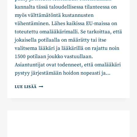
kannalta tässä taloudellisessa tilanteessa on
myös välttämätöntä kustannusten
vähentäminen. Lähes kaikissa EU-maissa on
toteutettu omalääkärimalli. Se tarkoittaa, että
jokaisella potilaalla on määrätty tai itse
valitsema lääkäri ja lääkärillä on rajattu noin
1500 potilaan joukko vastuullaan.
Asiantuntijat ovat todenneet, että omalääkäri
pystyy järjestämään hoidon nopeasti ja…
TUULA
LUE LISÄÄ
LINDH:
MILLOIN
TULEE
JOKAISELLE
OMALÄÄKÄRI?