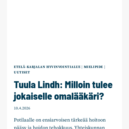
ETELÄ-KARJALAN HYVINVOINTIALUE
|
MIELIPIDE
|
UUTISET
Tuula Lindh: Milloin tulee
jokaiselle omalääkäri?
10.4.2026
Potilaalle on ensiarvoisen tärkeää hoitoon
pääsy ja hoidon tehokkuus. Yhteiskunnan