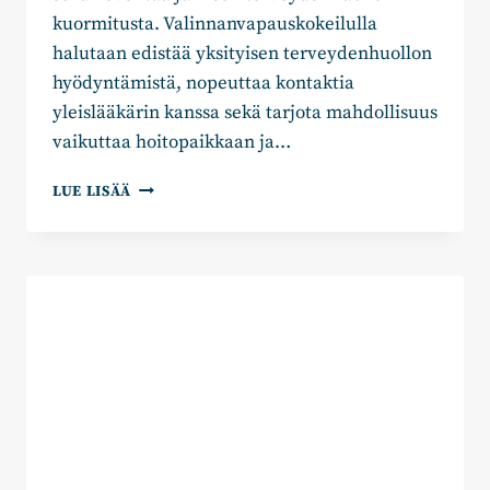
kuormitusta. Valinnanvapauskokeilulla
halutaan edistää yksityisen terveydenhuollon
hyödyntämistä, nopeuttaa kontaktia
yleislääkärin kanssa sekä tarjota mahdollisuus
vaikuttaa hoitopaikkaan ja…
SAARA
LUE LISÄÄ
KIVENTÖYRY:
VALINNANVAPAUSKOKEILU
65-
VUOTTA
TÄYTÄNEILLE