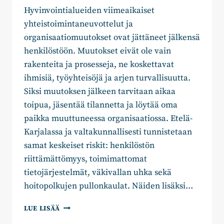
Hyvinvointialueiden viimeaikaiset
yhteistoimintaneuvottelut ja
organisaatiomuutokset ovat jättäneet jälkensä
henkilöstöön. Muutokset eivät ole vain
rakenteita ja prosesseja, ne koskettavat
ihmisiä, työyhteisöjä ja arjen turvallisuutta.
Siksi muutoksen jälkeen tarvitaan aikaa
toipua, jäsentää tilannetta ja löytää oma
paikka muuttuneessa organisaatiossa. Etelä-
Karjalassa ja valtakunnallisesti tunnistetaan
samat keskeiset riskit: henkilöstön
riittämättömyys, toimimattomat
tietojärjestelmät, väkivallan uhka sekä
hoitopolkujen pullonkaulat. Näiden lisäksi…
EMMA
LUE LISÄÄ
MULTANEN: