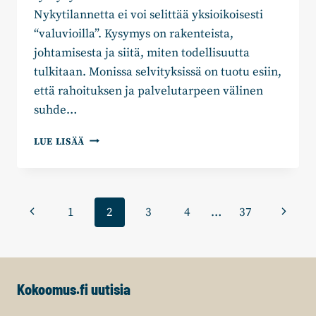
Nykytilannetta ei voi selittää yksioikoisesti
“valuvioilla”. Kysymys on rakenteista,
johtamisesta ja siitä, miten todellisuutta
tulkitaan. Monissa selvityksissä on tuotu esiin,
että rahoituksen ja palvelutarpeen välinen
suhde…
TAIJA
LUE LISÄÄ
MYYRÄ
JA
JENNI
RAUTIO:
Sivunavigointi
Edellinen
Seuraa
1
2
3
4
…
37
DEMOKRATIA
EI
sivu
sivu
OLE
VIRKAMIESOHJATTU
NÄYTELMÄ
–
Kokoomus.fi uutisia
EKHVA