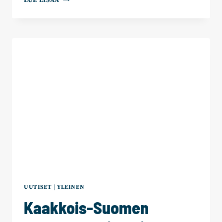
LUE LISÄÄ
SUOMEN
KOKOOMUS
JA
SAVO-
KARJALAN
KOKOOMUS:
HALLITUSOHJELMAAN
KIRJATUT
KARJALAN
RADAN
INVESTOINNIT
ODOTTAVAT
TOTEUTUMISTA!
UUTISET
|
YLEINEN
Kaakkois-Suomen