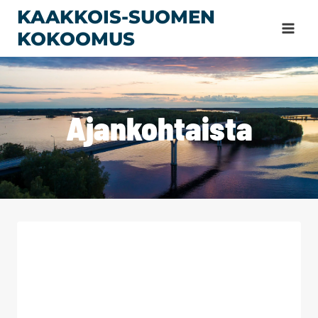
Siirry
KAAKKOIS-SUOMEN
sisältöön
KOKOOMUS
Ajankohtaista