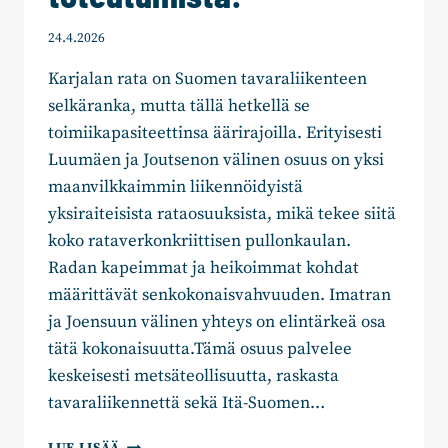
24.4.2026
Karjalan rata on Suomen tavaraliikenteen
selkäranka, mutta tällä hetkellä se
toimiikapasiteettinsa äärirajoilla. Erityisesti
Luumäen ja Joutsenon välinen osuus on yksi
maanvilkkaimmin liikennöidyistä
yksiraiteisista rataosuuksista, mikä tekee siitä
koko rataverkonkriittisen pullonkaulan.
Radan kapeimmat ja heikoimmat kohdat
määrittävät senkokonaisvahvuuden. Imatran
ja Joensuun välinen yhteys on elintärkeä osa
tätä kokonaisuutta.Tämä osuus palvelee
keskeisesti metsäteollisuutta, raskasta
tavaraliikennettä sekä Itä-Suomen…
KAAKKOIS-