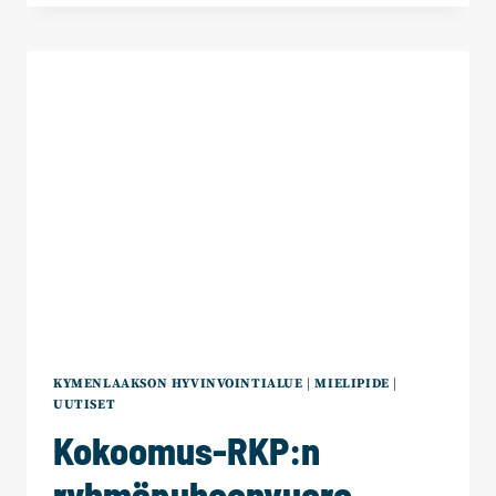
MUUTOKSEN
JÄLKEEN
TARVITAAN
AIKAA
–
TURVALLISUUS
SYNTYY
IHMISISTÄ
KYMENLAAKSON HYVINVOINTIALUE
|
MIELIPIDE
|
UUTISET
Kokoomus-RKP:n
ryhmäpuheenvuoro