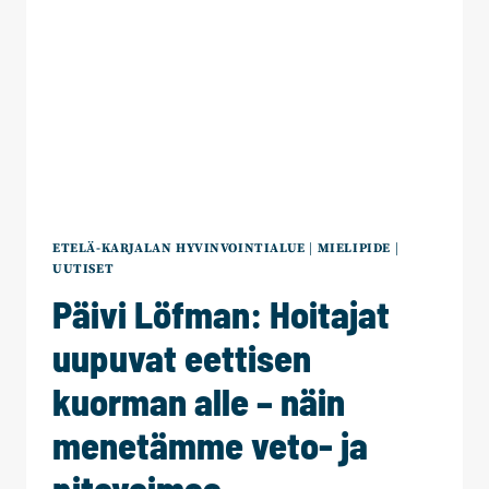
EDUSKUNTAVAALEIHIN
ETELÄ-KARJALAN HYVINVOINTIALUE
|
MIELIPIDE
|
UUTISET
Päivi Löfman: Hoitajat
uupuvat eettisen
kuorman alle – näin
menetämme veto- ja
pitovoimaa