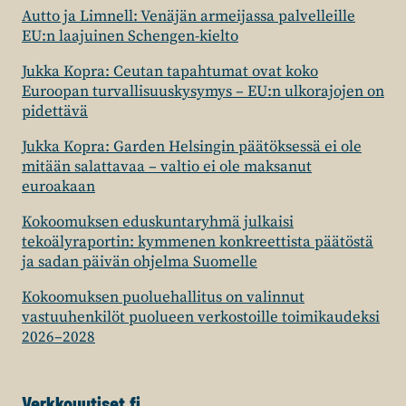
TARVITSEE
Autto ja Limnell: Venäjän armeijassa palvelleille
SUUNNANMUUTOKSEN
EU:n laajuinen Schengen-kielto
Jukka Kopra: Ceutan tapahtumat ovat koko
Euroopan turvallisuuskysymys – EU:n ulkorajojen on
pidettävä
Jukka Kopra: Garden Helsingin päätöksessä ei ole
mitään salattavaa – valtio ei ole maksanut
euroakaan
Kokoomuksen eduskuntaryhmä julkaisi
tekoälyraportin: kymmenen konkreettista päätöstä
ja sadan päivän ohjelma Suomelle
Kokoomuksen puoluehallitus on valinnut
vastuuhenkilöt puolueen verkostoille toimikaudeksi
2026–2028
Verkkouutiset.fi