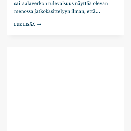
sairaalaverkon tulevaisuus näyttää olevan
menossa jatkokäsittelyyn ilman, että…
ANNA
LUE LISÄÄ
HELMINEN:
SAIRAALAVERKON
MUUTOS
HEIKENTÄÄ
PALVELUA
JA
NOSTAA
KUSTANNUKSIA