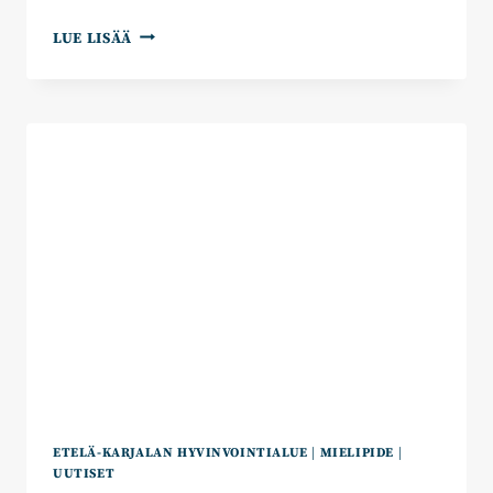
SEPPO
LUE LISÄÄ
MUSTOLA:
SAIRAALA-
JA
PÄIVYSTYSVERKKOSELVITYKSESTÄ
ETELÄ-KARJALAN HYVINVOINTIALUE
|
MIELIPIDE
|
UUTISET