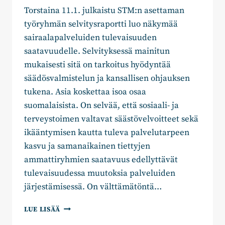
Torstaina 11.1. julkaistu STM:n asettaman
työryhmän selvitysraportti luo näkymää
sairaalapalveluiden tulevaisuuden
saatavuudelle. Selvityksessä mainitun
mukaisesti sitä on tarkoitus hyödyntää
säädösvalmistelun ja kansallisen ohjauksen
tukena. Asia koskettaa isoa osaa
suomalaisista. On selvää, että sosiaali- ja
terveystoimen valtavat säästövelvoitteet sekä
ikääntymisen kautta tuleva palvelutarpeen
kasvu ja samanaikainen tiettyjen
ammattiryhmien saatavuus edellyttävät
tulevaisuudessa muutoksia palveluiden
järjestämisessä. On välttämätöntä…
ANNA
LUE LISÄÄ
HELMINEN: