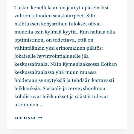
Tuskin kenellekään on jäänyt epäselväksi
valtion talouden säästötarpeet. Silti
hallituksen kehysriihen tulokset olivat
monelta osin kylmää kyytiä. Kun haluaa olla
optimistinen, on todettava, että on
vähintäänkin yksi erinomainen päätös:
jokaiselle hyvinvointialueelle jää
keskussairaala. Näin Kymenlaaksossa Kotkan
keskussairaalassa yhä muun muassa
hoidetaan synnytyksiä ja tehdään kattavasti
leikkauksia. Sosiaali- ja terveyshuoltoon
kohdistuvat leikkaukset ja säästöt tulevat
useimpien…
MERVI
LUE LISÄÄ
LIIMATAINEN:
VT15:N