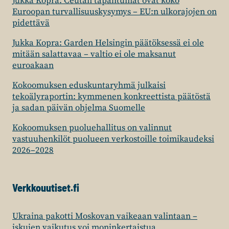
Jukka Kopra: Ceutan tapahtumat ovat koko
Euroopan turvallisuuskysymys – EU:n ulkorajojen on
pidettävä
Jukka Kopra: Garden Helsingin päätöksessä ei ole
mitään salattavaa – valtio ei ole maksanut
euroakaan
Kokoomuksen eduskuntaryhmä julkaisi
tekoälyraportin: kymmenen konkreettista päätöstä
ja sadan päivän ohjelma Suomelle
Kokoomuksen puoluehallitus on valinnut
vastuuhenkilöt puolueen verkostoille toimikaudeksi
2026–2028
Verkkouutiset.fi
Ukraina pakotti Moskovan vaikeaan valintaan –
iskujen vaikutus voi moninkertaistua