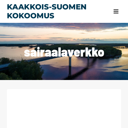
Siirry
KAAKKOIS-SUOMEN
sisältöön
KOKOOMUS
sairaalaverkko