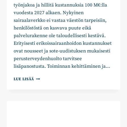
työnjakoa ja hillitä kustannuksia 100 M€:lla
vuodesta 2027 alkaen. Nykyinen
sairaalaverkko ei vastaa väestön tarpeisiin,
henkilöstöstä on kasvava puute eikä
palvelurakenne ole taloudellisesti kestävä.
Erityisesti erikoissairaanhoidon kustannukset
ovat nousseet ja sote-uudistuksen mukaisesti
perusterveydenhuolto tarvitsee
lisäpanostusta. Toiminnan kehittäminen ja…
HELENA
LUE LISÄÄ
PUOLAKKA:
TOTEUTUESSAAN
SAIRAALAVERKKOUUDISTUS
VAARANTAA
POTILASTURVALLISUUDEN
JA
LISÄÄ
KUSTANNUKSIA