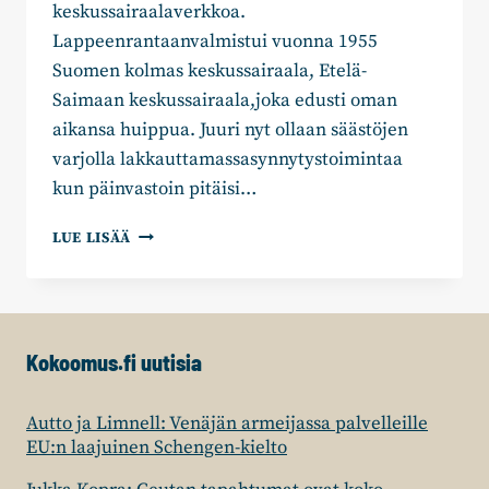
keskussairaalaverkkoa.
Lappeenrantaanvalmistui vuonna 1955
Suomen kolmas keskussairaala, Etelä-
Saimaan keskussairaala,joka edusti oman
aikansa huippua. Juuri nyt ollaan säästöjen
varjolla lakkauttamassasynnytystoimintaa
kun päinvastoin pitäisi…
TUULA
LUE LISÄÄ
LINDH:
SYNNYTYKSET
TULEE
SÄILYTTÄÄ
ETELÄ-
Kokoomus.fi uutisia
KARJALASSA
Autto ja Limnell: Venäjän armeijassa palvelleille
EU:n laajuinen Schengen-kielto