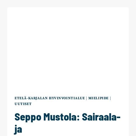
PARANTAMINEN
TULEVAISUUDEN
PARAS
SOTEPÄÄTÖS?
ETELÄ-KARJALAN HYVINVOINTIALUE
|
MIELIPIDE
|
UUTISET
Seppo Mustola: Sairaala-
ja