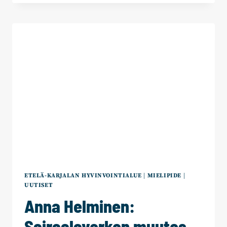
SAIRAALAVERKKO
MUUTOKSESSA
–
NYT
KAIVATAAN
FAKTOJA
OLETUSTEN
SIJAAN
ETELÄ-KARJALAN HYVINVOINTIALUE
|
MIELIPIDE
|
UUTISET
Anna Helminen:
Sairaalaverkon muutos