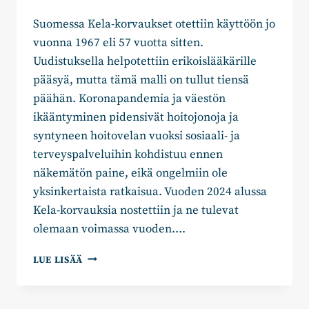
Suomessa Kela-korvaukset otettiin käyttöön jo
vuonna 1967 eli 57 vuotta sitten.
Uudistuksella helpotettiin erikoislääkärille
pääsyä, mutta tämä malli on tullut tiensä
päähän. Koronapandemia ja väestön
ikääntyminen pidensivät hoitojonoja ja
syntyneen hoitovelan vuoksi sosiaali- ja
terveyspalveluihin kohdistuu ennen
näkemätön paine, eikä ongelmiin ole
yksinkertaista ratkaisua. Vuoden 2024 alussa
Kela-korvauksia nostettiin ja ne tulevat
olemaan voimassa vuoden….
JOHANNA
LUE LISÄÄ
HASU:
KELA-
KORVAUSTEN