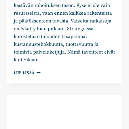
kestävän rahoituksen tason. Kyse ei ole vain
resursseista, vaan ennen kaikkea rakenteista
ja päätöksenteon tavasta. Vaikeita ratkaisuja
on lykätty liian pitkään. Strategiassa
korostetaan talouden tasapainoa,
kustannustehokkuutta, tuottavuutta ja
toimivia palveluketjuja. Nämä tavoitteet eivät
kuitenkaan…
JOHANNA
LUE LISÄÄ
HASU:
ON
AIKA
PUHUA
SUORAAN:
KYMENLAAKSON
TALOUTTA
EI
SAADA