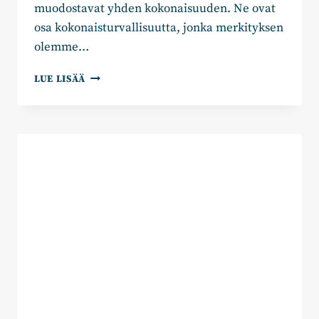
muodostavat yhden kokonaisuuden. Ne ovat
osa kokonaisturvallisuutta, jonka merkityksen
olemme…
JOHANNA
LUE LISÄÄ
HASU:
ARVIOINTIMENETTELY
ON
KYMENLAAKSOLLE
HERÄTYS