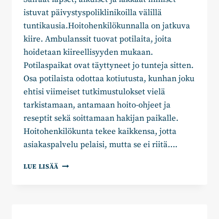
istuvat päivystyspoliklinikoilla välillä
tuntikausia.Hoitohenkilökunnalla on jatkuva
kiire. Ambulanssit tuovat potilaita, joita
hoidetaan kiireellisyyden mukaan.
Potilaspaikat ovat täyttyneet jo tunteja sitten.
Osa potilaista odottaa kotiutusta, kunhan joku
ehtisi viimeiset tutkimustulokset vielä
tarkistamaan, antamaan hoito-ohjeet ja
reseptit sekä soittamaan hakijan paikalle.
Hoitohenkilökunta tekee kaikkensa, jotta
asiakaspalvelu pelaisi, mutta se ei riitä….
JOHANNA
LUE LISÄÄ
HASU:
SAIRAALOIDEN
PÄIVYSTYKSET
UUDEN
EDESSÄ