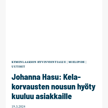
JOTAA
HYVÄÄKIN
–
AIKA
PALJON
HYVÄÄ
KYMENLAAKSON HYVINVOINTIALUE
|
MIELIPIDE
|
UUTISET
Johanna Hasu: Kela-
korvausten nousun hyöty
kuuluu asiakkaille
19.3.2024