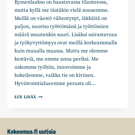
Kymenlaakso on haastavassa tilanteessa,
mutta kyllä me tästäkin vielä nousemme.
Meillä on väestö vähentynyt, iäkkäitä on
paljon, nuoriso työttömänä ja työttömien
määrä muutenkin suuri. Lisäksi sairastavuus
ja työkyvyttömyys ovat meillä korkeammalla
kuin muualla maassa. Mutta me olemme
kestäviä, me emme anna periksi. Me
uskomme työhön, innovoimme ja
kokeilemme, vaikka tie on kivinen.
Hyvinvointialueemme perusta oli…
JOHANNA
LUE LISÄÄ
HASU:
TÄÄLTÄ
TULLAAN!
Kokoomus.fi uutisia