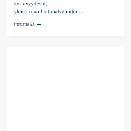
kestävyydestä,
yleissairaanhoitopalveluiden…
JOHANNA
LUE LISÄÄ
HASU:
MIKSI
EI
TOTEUTETA
HYVÄÄ
TERVEYDENHUOLTOA?