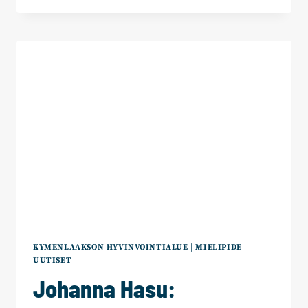
AJATUKSIA
KYMENLAAKSON
HYVINVOINTIALUEEN
ENSIMMÄISESTÄ
ASIAKKUUSKERTOMUKSESTA
VUODELTA
2023
KYMENLAAKSON HYVINVOINTIALUE
|
MIELIPIDE
|
UUTISET
Johanna Hasu: