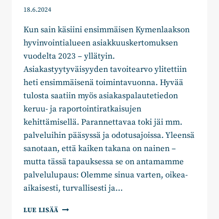
18.6.2024
Kun sain käsiini ensimmäisen Kymenlaakson
hyvinvointialueen asiakkuuskertomuksen
vuodelta 2023 – yllätyin.
Asiakastyytyväisyyden tavoitearvo ylitettiin
heti ensimmäisenä toimintavuonna. Hyvää
tulosta saatiin myös asiakaspalautetiedon
keruu- ja raportointiratkaisujen
kehittämisellä. Parannettavaa toki jäi mm.
palveluihin pääsyssä ja odotusajoissa. Yleensä
sanotaan, että kaiken takana on nainen –
mutta tässä tapauksessa se on antamamme
palvelulupaus: Olemme sinua varten, oikea-
aikaisesti, turvallisesti ja…
JOHANNA
LUE LISÄÄ
HASU: