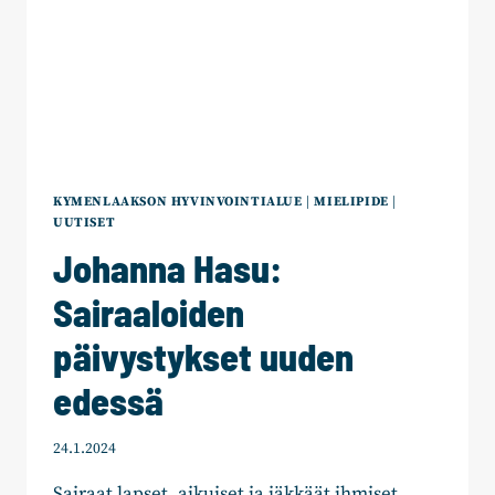
KESTÄVÄLLE
URALLE
ILMAN
RAKENTEELLISIA
UUDISTUKSIA
KYMENLAAKSON HYVINVOINTIALUE
|
MIELIPIDE
|
UUTISET
Johanna Hasu:
Sairaaloiden
päivystykset uuden
edessä
24.1.2024
Sairaat lapset, aikuiset ja iäkkäät ihmiset