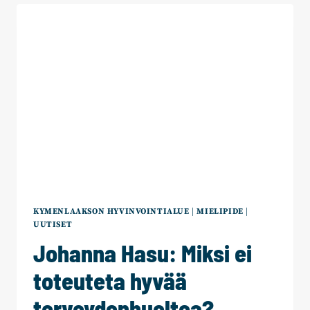
NOUSUN
HYÖTY
KUULUU
ASIAKKAILLE
KYMENLAAKSON HYVINVOINTIALUE
|
MIELIPIDE
|
UUTISET
Johanna Hasu: Miksi ei
toteuteta hyvää
terveydenhuoltoa?