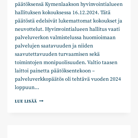
päätöksensä Kymenlaakson hyvinvointialueen
hallituksen kokouksessa 16.12.2024. Tätä
päätöstä edelsivät lukemattomat kokoukset ja
neuvottelut. Hyvinvointialueen hallitus vaati
palveluverkon valmistelussa huomioimaan
palvelujen saatavuuden ja niiden
saavutettavuuden turvaamisen sekä
toimintojen monipuolisuuden. Valtio taasen
laittoi painetta päätöksentekoon –
palveluverkkopäätös oli tehtävä vuoden 2024
loppuun…
JOHANNA
LUE LISÄÄ
HASU:
EI
NIIN
PAHAA,
ETTEI