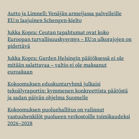
Autto ja Limnell: Venäjän armeijassa palvelleille
EU:n laajuinen Schengen-kielto
Jukka Kopra: Ceutan tapahtumat ovat koko
Euroopan turvallisuuskysymys – EU:n ulkorajojen on
pidettävä
Jukka Kopra: Garden Helsingin päätöksessä ei ole
mitään salattavaa – valtio ei ole maksanut
euroakaan
Kokoomuksen eduskuntaryhmä julkaisi
tekoälyraportin: kymmenen konkreettista päätöstä
ja sadan päivän ohjelma Suomelle
Kokoomuksen puoluehallitus on valinnut
vastuuhenkilöt puolueen verkostoille toimikaudeksi
2026–2028