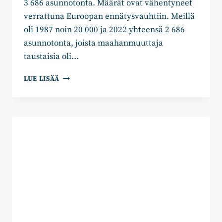
3 686 asunnotonta. Määrät ovat vähentyneet
verrattuna Euroopan ennätysvauhtiin. Meillä
oli 1987 noin 20 000 ja 2022 yhteensä 2 686
asunnotonta, joista maahanmuuttaja
taustaisia oli…
JOHANNA
LUE LISÄÄ
HASU:
ASUMINEN
ON
IHMISEN
ELÄMISEN
PERUSTA