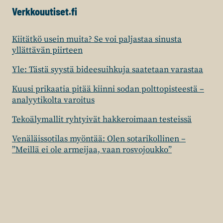
Verkkouutiset.fi
Kiitätkö usein muita? Se voi paljastaa sinusta
yllättävän piirteen
Yle: Tästä syystä bideesuihkuja saatetaan varastaa
Kuusi prikaatia pitää kiinni sodan polttopisteestä –
analyytikolta varoitus
Tekoälymallit ryhtyivät hakkeroimaan testeissä
Venäläissotilas myöntää: Olen sotarikollinen –
”Meillä ei ole armeijaa, vaan rosvojoukko”