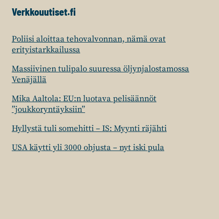
Verkkouutiset.fi
Poliisi aloittaa tehovalvonnan, nämä ovat
erityistarkkailussa
Massiivinen tulipalo suuressa öljynjalostamossa
Venäjällä
Mika Aaltola: EU:n luotava pelisäännöt
”joukkoryntäyksiin”
Hyllystä tuli somehitti – IS: Myynti räjähti
USA käytti yli 3000 ohjusta – nyt iski pula