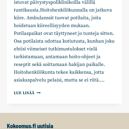
istuvat päivystyspoliklinikoilla välillä
tuntikausia.Hoitohenkilökunnalla on jatkuva
kiire. Ambulanssit tuovat potilaita, joita
hoidetaan kiireellisyyden mukaan.
Potilaspaikat ovat täyttyneet jo tunteja sitten.
Osa potilaista odottaa kotiutusta, kunhan joku
ehtisi viimeiset tutkimustulokset vielä
tarkistamaan, antamaan hoito-ohjeet ja
reseptit sekä soittamaan hakijan paikalle.
Hoitohenkilökunta tekee kaikkensa, jotta
asiakaspalvelu pelaisi, mutta se ei riitä….
JOHANNA
LUE LISÄÄ
HASU:
SAIRAALOIDEN
PÄIVYSTYKSET
UUDEN
EDESSÄ
Kokoomus.fi uutisia