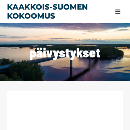
Siirry
KAAKKOIS-SUOMEN
sisältöön
KOKOOMUS
päivystykset