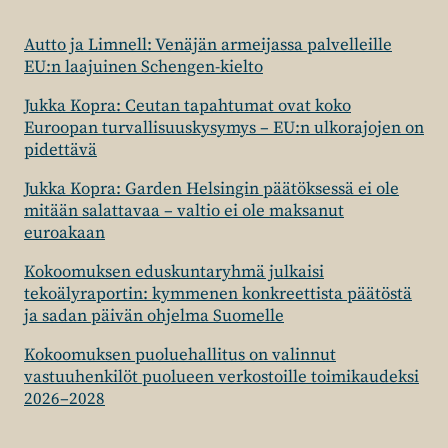
Autto ja Limnell: Venäjän armeijassa palvelleille
EU:n laajuinen Schengen-kielto
Jukka Kopra: Ceutan tapahtumat ovat koko
Euroopan turvallisuuskysymys – EU:n ulkorajojen on
pidettävä
Jukka Kopra: Garden Helsingin päätöksessä ei ole
mitään salattavaa – valtio ei ole maksanut
euroakaan
Kokoomuksen eduskuntaryhmä julkaisi
tekoälyraportin: kymmenen konkreettista päätöstä
ja sadan päivän ohjelma Suomelle
Kokoomuksen puoluehallitus on valinnut
vastuuhenkilöt puolueen verkostoille toimikaudeksi
2026–2028