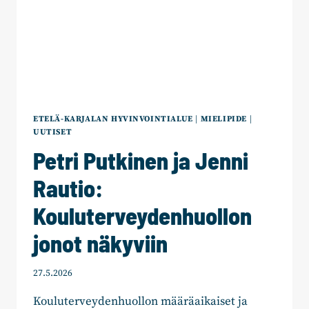
ETELÄ-KARJALAN HYVINVOINTIALUE
|
MIELIPIDE
|
UUTISET
Petri Putkinen ja Jenni
Rautio:
Kouluterveydenhuollon
jonot näkyviin
27.5.2026
Kouluterveydenhuollon määräaikaiset ja