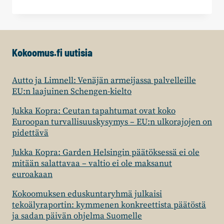
PUTKINEN
JA
JENNI
RAUTIO:
KOULUTERVEYDENHUOLLON
Kokoomus.fi uutisia
JONOT
NÄKYVIIN
Autto ja Limnell: Venäjän armeijassa palvelleille
EU:n laajuinen Schengen-kielto
Jukka Kopra: Ceutan tapahtumat ovat koko
Euroopan turvallisuuskysymys – EU:n ulkorajojen on
pidettävä
Jukka Kopra: Garden Helsingin päätöksessä ei ole
mitään salattavaa – valtio ei ole maksanut
euroakaan
Kokoomuksen eduskuntaryhmä julkaisi
tekoälyraportin: kymmenen konkreettista päätöstä
ja sadan päivän ohjelma Suomelle