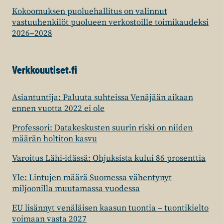
Kokoomuksen puoluehallitus on valinnut
vastuuhenkilöt puolueen verkostoille toimikaudeksi
2026–2028
Verkkouutiset.fi
Asiantuntija: Paluuta suhteissa Venäjään aikaan
ennen vuotta 2022 ei ole
Professori: Datakeskusten suurin riski on niiden
määrän holtiton kasvu
Varoitus Lähi-idässä: Ohjuksista kului 86 prosenttia
Yle: Lintujen määrä Suomessa vähentynyt
miljoonilla muutamassa vuodessa
EU lisännyt venäläisen kaasun tuontia – tuontikielto
voimaan vasta 2027