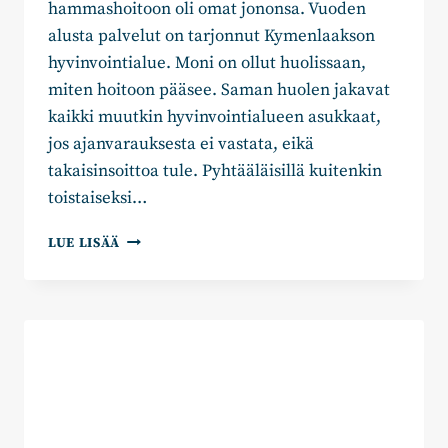
hammashoitoon oli omat jononsa. Vuoden
alusta palvelut on tarjonnut Kymenlaakson
hyvinvointialue. Moni on ollut huolissaan,
miten hoitoon pääsee. Saman huolen jakavat
kaikki muutkin hyvinvointialueen asukkaat,
jos ajanvarauksesta ei vastata, eikä
takaisinsoittoa tule. Pyhtääläisillä kuitenkin
toistaiseksi…
MERVI
LUE LISÄÄ
LIIMATAINEN:
OIKEA
PALVELU
OIKEAAN
AIKAAN