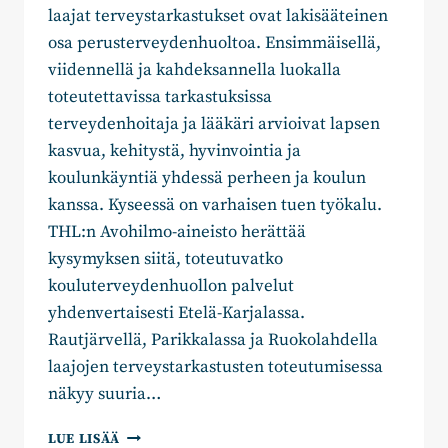
laajat terveystarkastukset ovat lakisääteinen
osa perusterveydenhuoltoa. Ensimmäisellä,
viidennellä ja kahdeksannella luokalla
toteutettavissa tarkastuksissa
terveydenhoitaja ja lääkäri arvioivat lapsen
kasvua, kehitystä, hyvinvointia ja
koulunkäyntiä yhdessä perheen ja koulun
kanssa. Kyseessä on varhaisen tuen työkalu.
THL:n Avohilmo-aineisto herättää
kysymyksen siitä, toteutuvatko
kouluterveydenhuollon palvelut
yhdenvertaisesti Etelä-Karjalassa.
Rautjärvellä, Parikkalassa ja Ruokolahdella
laajojen terveystarkastusten toteutumisessa
näkyy suuria…
PETRI
LUE LISÄÄ