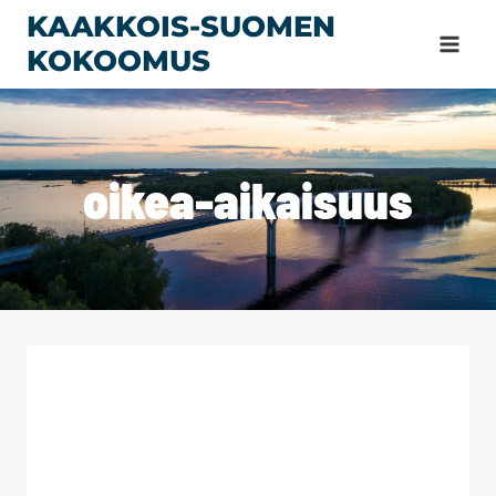
Siirry
KAAKKOIS-SUOMEN
sisältöön
KOKOOMUS
oikea-aikaisuus