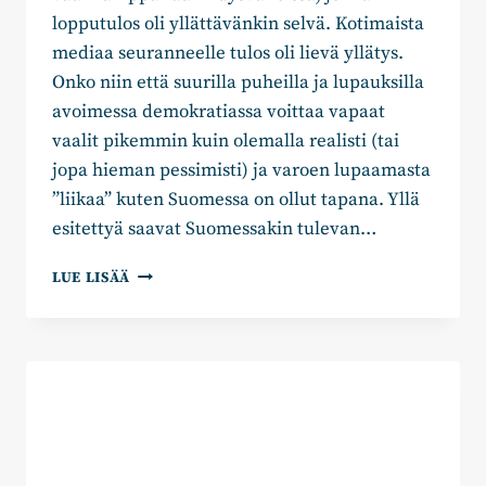
lopputulos oli yllättävänkin selvä. Kotimaista
mediaa seuranneelle tulos oli lievä yllätys.
Onko niin että suurilla puheilla ja lupauksilla
avoimessa demokratiassa voittaa vapaat
vaalit pikemmin kuin olemalla realisti (tai
jopa hieman pessimisti) ja varoen lupaamasta
”liikaa” kuten Suomessa on ollut tapana. Yllä
esitettyä saavat Suomessakin tulevan…
ANTTI
LUE LISÄÄ
PÄTILÄ:
VAALIT
TULOSSA
–
KUKA
USKALTAA
LUVATA?