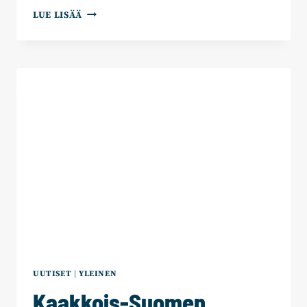
KAAKKOIS-
LUE LISÄÄ
SUOMEN
KOKOOMUKSELLA
TÄYDET
EHDOKASLISTAT
KAIKILLA
KOLMELLA
KAAKKOIS-
SUOMEN
HYVINVOINTIALUEELLA
UUTISET
|
YLEINEN
Kaakkois-Suomen