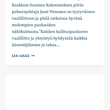
Kaakkois-Suomen Kokoomuksen piirin
puheenjohtaja Jussi Virsunen on tyytyväinen
vaaliliittoon ja pitää ratkaisua hyvänä
molempien puolueiden
näkökulmasta.”Kahden hallituspuolueen
vaaliliitto ja yhteistyö hyödyntää kaikkia
äänestäjiämme ja takaa…
KOKOOMUS
LUE LISÄÄ
JA
RKP
VAALILIITTOON
KYMENLAAKSON
ALUEVAALEISSA