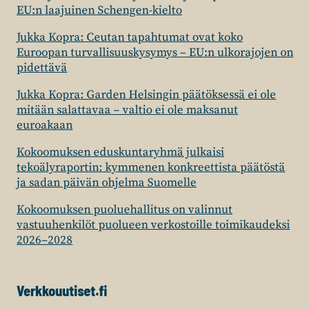
EU:n laajuinen Schengen-kielto
Jukka Kopra: Ceutan tapahtumat ovat koko
Euroopan turvallisuuskysymys – EU:n ulkorajojen on
pidettävä
Jukka Kopra: Garden Helsingin päätöksessä ei ole
mitään salattavaa – valtio ei ole maksanut
euroakaan
Kokoomuksen eduskuntaryhmä julkaisi
tekoälyraportin: kymmenen konkreettista päätöstä
ja sadan päivän ohjelma Suomelle
Kokoomuksen puoluehallitus on valinnut
vastuuhenkilöt puolueen verkostoille toimikaudeksi
2026–2028
Verkkouutiset.fi