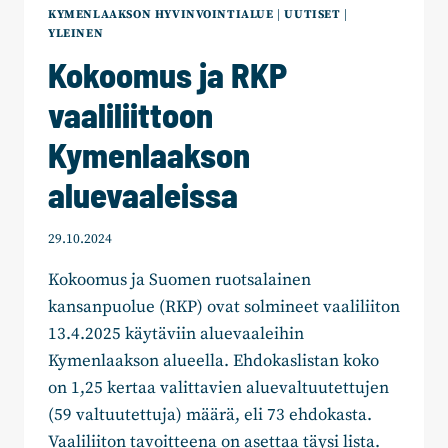
KYMENLAAKSON HYVINVOINTIALUE
|
UUTISET
|
YLEINEN
Kokoomus ja RKP
vaaliliittoon
Kymenlaakson
aluevaaleissa
29.10.2024
Kokoomus ja Suomen ruotsalainen
kansanpuolue (RKP) ovat solmineet vaaliliiton
13.4.2025 käytäviin aluevaaleihin
Kymenlaakson alueella. Ehdokaslistan koko
on 1,25 kertaa valittavien aluevaltuutettujen
(59 valtuutettuja) määrä, eli 73 ehdokasta.
Vaaliliiton tavoitteena on asettaa täysi lista.