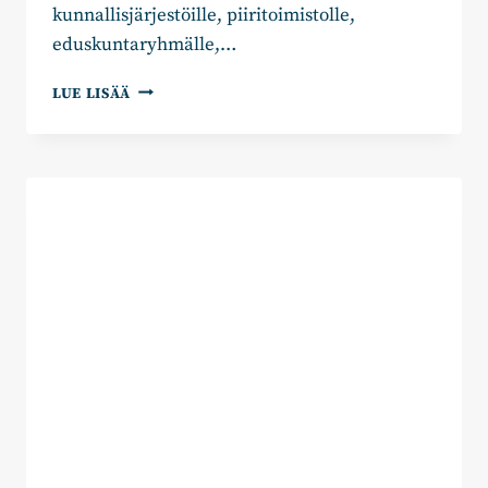
kunnallisjärjestöille, piiritoimistolle,
eduskuntaryhmälle,…
KAAKKOIS-
LUE LISÄÄ
SUOMESSA
KOKOOMUS
NIMESI
KUNTAVAALEIHIN
524
EHDOKASTA
JA
ALUEVAALEIHIN
KAIKILLA
KOLMELLA
HYVINVOINTIALUEELLA
TÄYDET
LISTAT.