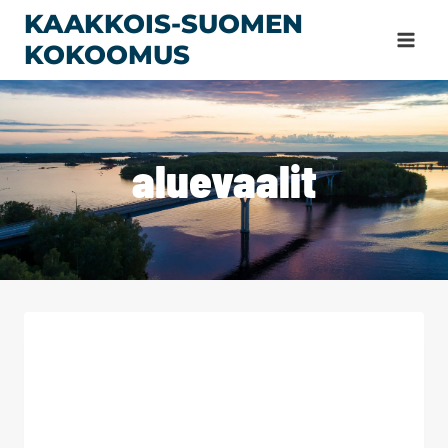
Siirry
KAAKKOIS-SUOMEN
sisältöön
KOKOOMUS
aluevaalit