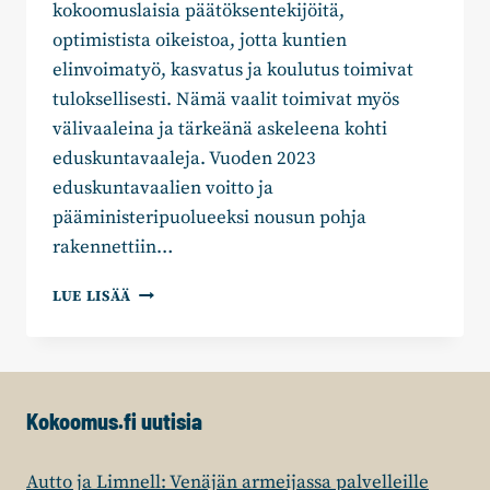
kokoomuslaisia päätöksentekijöitä,
optimistista oikeistoa, jotta kuntien
elinvoimatyö, kasvatus ja koulutus toimivat
tuloksellisesti. Nämä vaalit toimivat myös
välivaaleina ja tärkeänä askeleena kohti
eduskuntavaaleja. Vuoden 2023
eduskuntavaalien voitto ja
pääministeripuolueeksi nousun pohja
rakennettiin…
PIIRIN
LUE LISÄÄ
PUHEENJOHTAJAN
TERVEISET
Kokoomus.fi uutisia
Autto ja Limnell: Venäjän armeijassa palvelleille