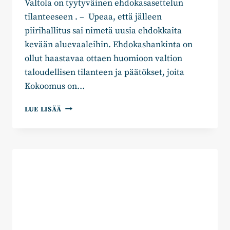
Valtola on tyytyväinen ehdokasasettelun
tilanteeseen . – Upeaa, että jälleen
piirihallitus sai nimetä uusia ehdokkaita
kevään aluevaaleihin. Ehdokashankinta on
ollut haastavaa ottaen huomioon valtion
taloudellisen tilanteen ja päätökset, joita
Kokoomus on…
KAAKKOIS-
LUE LISÄÄ
SUOMEN
KOKOOMUS
NIMESI
LISÄÄ
ALUEVAALIEHDOKKAITA