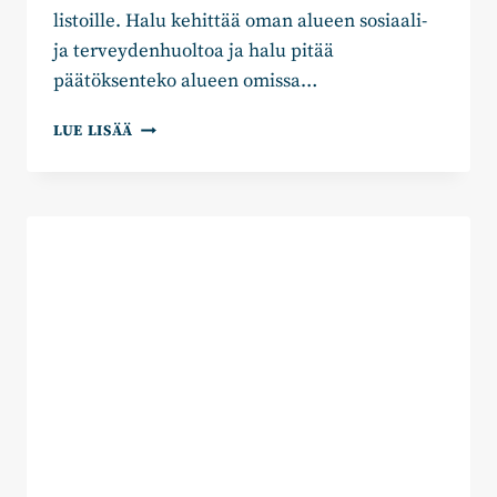
listoille. Halu kehittää oman alueen sosiaali-
ja terveydenhuoltoa ja halu pitää
päätöksenteko alueen omissa…
KAAKKOIS-
LUE LISÄÄ
SUOMEN
KOKOOMUS
NIMESI
JÄLLEEN
LISÄÄ
ALUEVAALIEHDOKKAITA