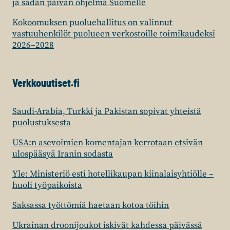
ja sadan päivän ohjelma Suomelle
Kokoomuksen puoluehallitus on valinnut
vastuuhenkilöt puolueen verkostoille toimikaudeksi
2026–2028
Verkkouutiset.fi
Saudi-Arabia, Turkki ja Pakistan sopivat yhteistä
puolustuksesta
USA:n asevoimien komentajan kerrotaan etsivän
ulospääsyä Iranin sodasta
Yle: Ministeriö esti hotellikaupan kiinalaisyhtiölle –
huoli työpaikoista
Saksassa työttömiä haetaan kotoa töihin
Ukrainan droonijoukot iskivät kahdessa päivässä