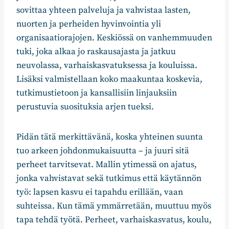
sovittaa yhteen palveluja ja vahvistaa lasten,
nuorten ja perheiden hyvinvointia yli
organisaatiorajojen. Keskiössä on vanhemmuuden
tuki, joka alkaa jo raskausajasta ja jatkuu
neuvolassa, varhaiskasvatuksessa ja kouluissa.
Lisäksi valmistellaan koko maakuntaa koskevia,
tutkimustietoon ja kansallisiin linjauksiin
perustuvia suosituksia arjen tueksi.
Pidän tätä merkittävänä, koska yhteinen suunta
tuo arkeen johdonmukaisuutta – ja juuri sitä
perheet tarvitsevat. Mallin ytimessä on ajatus,
jonka vahvistavat sekä tutkimus että käytännön
työ: lapsen kasvu ei tapahdu erillään, vaan
suhteissa. Kun tämä ymmärretään, muuttuu myös
tapa tehdä työtä. Perheet, varhaiskasvatus, koulu,