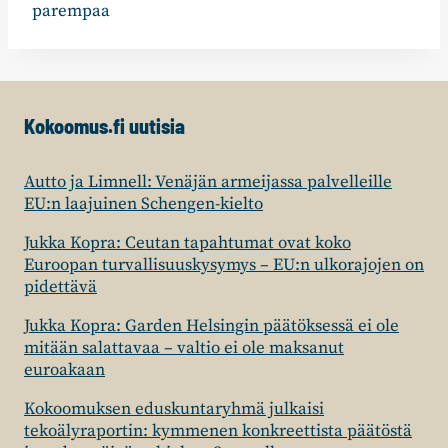
parempaa
Kokoomus.fi uutisia
Autto ja Limnell: Venäjän armeijassa palvelleille
EU:n laajuinen Schengen-kielto
Jukka Kopra: Ceutan tapahtumat ovat koko
Euroopan turvallisuuskysymys – EU:n ulkorajojen on
pidettävä
Jukka Kopra: Garden Helsingin päätöksessä ei ole
mitään salattavaa – valtio ei ole maksanut
euroakaan
Kokoomuksen eduskuntaryhmä julkaisi
tekoälyraportin: kymmenen konkreettista päätöstä