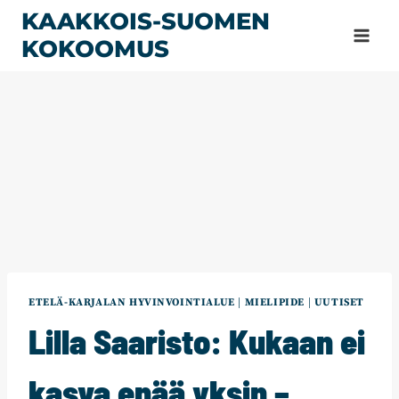
Siirry
KAAKKOIS-SUOMEN
sisältöön
KOKOOMUS
ETELÄ-KARJALAN HYVINVOINTIALUE
|
MIELIPIDE
|
UUTISET
Lilla Saaristo: Kukaan ei
kasva enää yksin –