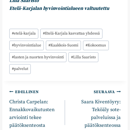
Lilla Saaristo
Etelä-Karjalan hyvinvointialueen valtuutettu
Avainsanat:
#
etelä-karjala
#
Etelä-Karjala kasvattaa yhdessä
#
hyvinvointialue
#
Kaakkois-Suomi
#
Kokoomus
#
lasten ja nuorten hyvinvointi
#
Lilla Saaristo
#
palvelut
Artikkelien
EDELLINEN
SEURAAVA
Christa Carpelan:
Saara Kiventöyry:
selaus
Ennakkovaikutusten
Teköäly sote-
arviointi tekee
palveluissa ja
päätöksenteosta
päätöksenteossa