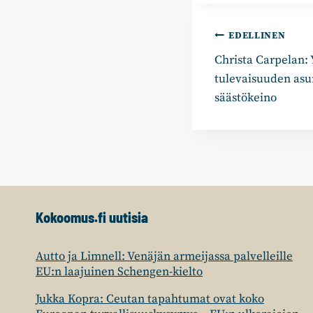
Artikkelie
EDELLINEN
Christa Carpelan:
selaus
tulevaisuuden asu
säästökeino
Kokoomus.fi uutisia
Autto ja Limnell: Venäjän armeijassa palvelleille
EU:n laajuinen Schengen-kielto
Jukka Kopra: Ceutan tapahtumat ovat koko