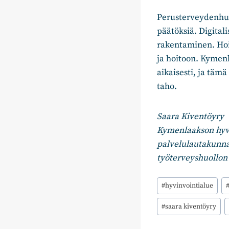
Perusterveydenhuo
päätöksiä. Digital
rakentaminen. Hoid
ja hoitoon. Kymenl
aikaisesti, ja täm
taho.
Saara Kiventöyry
Kymenlaakson hyvi
palvelulautakunna
työterveyshuollon 
Avainsanat:
#
hyvinvointialue
#
saara kiventöyry