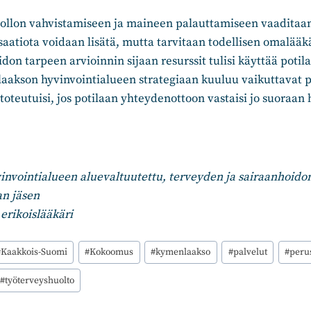
llon vahvistamiseen ja maineen palauttamiseen vaaditaan
isaatiota voidaan lisätä, mutta tarvitaan todellisen omalääk
on tarpeen arvioinnin sijaan resurssit tulisi käyttää potil
aakson hyvinvointialueen strategiaan kuuluu vaikuttavat p
ä toteutuisi, jos potilaan yhteydenottoon vastaisi jo suoraan
nvointialueen aluevaltuutettu, terveyden ja sairaanhoido
n jäsen
erikoislääkäri
#
Kaakkois-Suomi
#
Kokoomus
#
kymenlaakso
#
palvelut
#
peru
#
työterveyshuolto