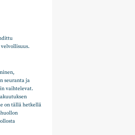
hdittu
velvollisuus.
minen,
n seuranta ja
in vaihtelevat.
 vakuutuksen
 on tällä hetkellä
shuollon
ollosta