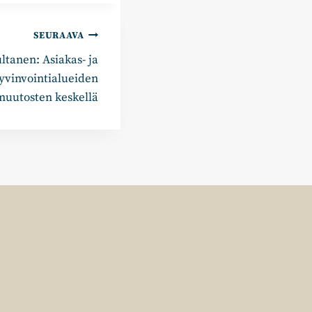
SEURAAVA
anen: Asiakas- ja
hyvinvointialueiden
muutosten keskellä