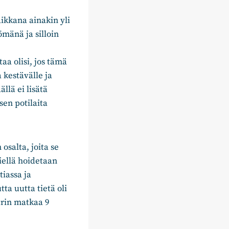
ikkana ainakin yli
ömänä ja silloin
aa olisi, jos tämä
 kestävälle ja
llä ei lisätä
sen potilaita
osalta, joita se
siellä hoidetaan
tiassa ja
tta uutta tietä oli
rin matkaa 9