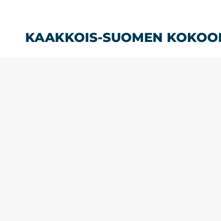
Siirry
sisältöön
KAAKKOIS-SUOMEN KOKOO