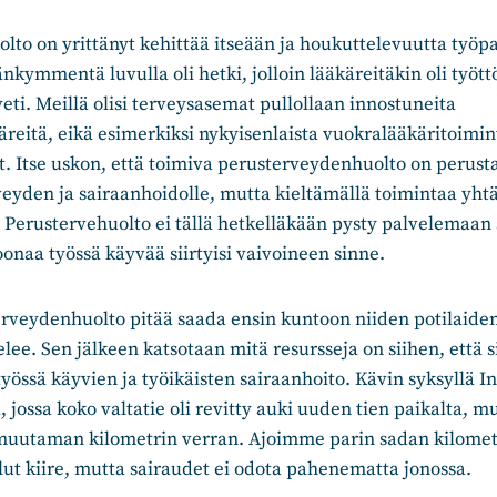
to on yrittänyt kehittää itseään ja houkuttelevuutta työpa
nkymmentä luvulla oli hetki, jolloin lääkäreitäkin oli tyött
eti. Meillä olisi terveysasemat pullollaan innostuneita
reitä, eikä esimerkiksi nykyisenlaista vuokralääkäritoimint
ut. Itse uskon, että toimiva perusterveydenhuolto on perusta
veyden ja sairaanhoidolle, mutta kieltämällä toimintaa yhtää
a. Perustervehuolto ei tällä hetkelläkään pysty palvelemaan 
oonaa työssä käyvää siirtyisi vaivoineen sinne.
rveydenhuolto pitää saada ensin kuntoon niiden potilaiden 
elee. Sen jälkeen katsotaan mitä resursseja on siihen, että 
yössä käyvien ja työikäisten sairaanhoito. Kävin syksyllä In
 jossa koko valtatie oli revitty auki uuden tien paikalta, mu
muutaman kilometrin verran. Ajoimme parin sadan kilomet
ollut kiire, mutta sairaudet ei odota pahenematta jonossa.