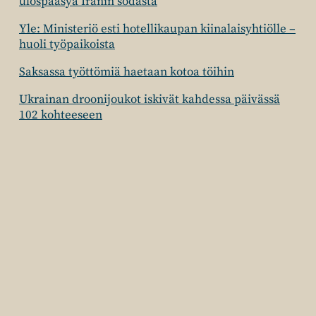
ulospääsyä Iranin sodasta
Yle: Ministeriö esti hotellikaupan kiinalaisyhtiölle –
huoli työpaikoista
Saksassa työttömiä haetaan kotoa töihin
Ukrainan droonijoukot iskivät kahdessa päivässä
102 kohteeseen