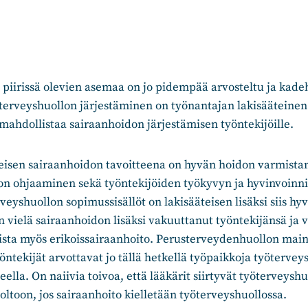
piirissä olevien asemaa on jo pidempää arvosteltu ja kade
terveyshuollon järjestäminen on työnantajan lakisääteinen 
 mahdollistaa sairaanhoidon järjestämisen työntekijöille.
eisen sairaanhoidon tavoitteena on hyvän hoidon varmista
on ohjaaminen sekä työntekijöiden työkyvyn ja hyvinvoinni
eyshuollon sopimussisällöt on lakisääteisen lisäksi siis hyv
 vielä sairaanhoidon lisäksi vakuuttanut työntekijänsä ja
sta myös erikoissairaanhoito. Perusterveydenhuollon maine
yöntekijät arvottavat jo tällä hetkellä työpaikkoja työtervey
ella. On naiivia toivoa, että lääkärit siirtyvät työterveyshu
toon, jos sairaanhoito kielletään työterveyshuollossa.