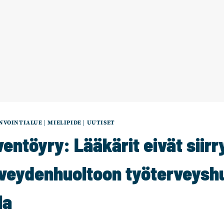
NVOINTIALUE
|
MIELIPIDE
|
UUTISET
entöyry: Lääkärit eivät siirr
veydenhuoltoon työterveysh
la