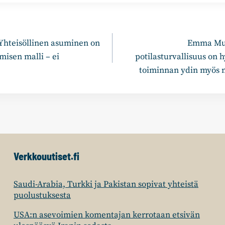
n
 Yhteisöllinen asuminen on
Emma Mult
misen malli – ei
potilasturvallisuus on 
toiminnan ydin myös 
Verkkouutiset.fi
Saudi-Arabia, Turkki ja Pakistan sopivat yhteistä
puolustuksesta
USA:n asevoimien komentajan kerrotaan etsivän