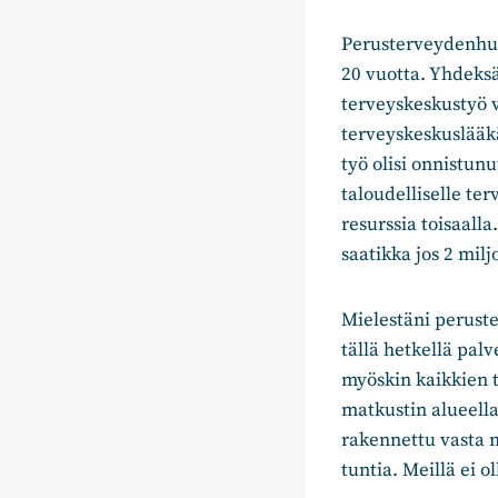
Perusterveydenhuol
20 vuotta. Yhdeksä
terveyskeskustyö v
terveyskeskuslääkä
työ olisi onnistun
taloudelliselle ter
resurssia toisaall
saatikka jos 2 milj
Mielestäni peruste
tällä hetkellä palv
myöskin kaikkien t
matkustin alueella,
rakennettu vasta 
tuntia. Meillä ei 