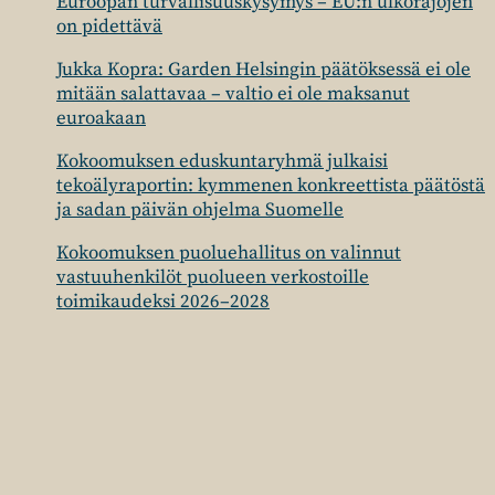
Euroopan turvallisuuskysymys – EU:n ulkorajojen
on pidettävä
Jukka Kopra: Garden Helsingin päätöksessä ei ole
mitään salattavaa – valtio ei ole maksanut
euroakaan
Kokoomuksen eduskuntaryhmä julkaisi
tekoälyraportin: kymmenen konkreettista päätöstä
ja sadan päivän ohjelma Suomelle
Kokoomuksen puoluehallitus on valinnut
vastuuhenkilöt puolueen verkostoille
toimikaudeksi 2026–2028