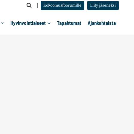
Kokoomusfoorumille
Liity jäseneksi
Hyvinvointialueet
Tapahtumat
Ajankohtaista