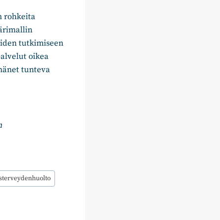
 rohkeita
ärimallin
aiden tutkimiseen
alvelut oikea
 hänet tunteva
n
sterveydenhuolto