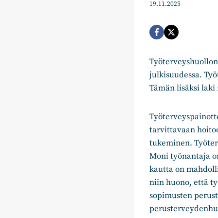
19.11.2025
Työterveyshuollon 
julkisuudessa. Työ
Tämän lisäksi laki
Työterveyspainott
tarvittavaan hoito
tukeminen. Työterv
Moni työnantaja on
kautta on mahdolli
niin huono, että t
sopimusten peruste
perusterveydenhuol