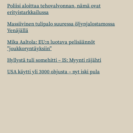
Poliisi aloittaa tehovalvonnan, nämä ovat
erityistarkkailussa
Massiivinen tulipalo suuressa öljynjalostamossa
Venäjällä
Mika Aaltola: EU:n luotava pelisäännöt
”joukkoryntäyksiin”
Hyllystä tuli somehitti – IS: Myynti räjähti
USA käytti yli 3000 ohjusta – nyt iski pula