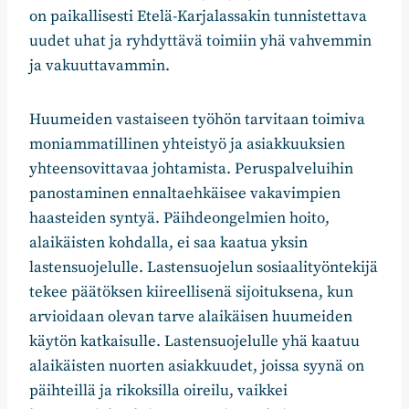
on paikallisesti Etelä-Karjalassakin tunnistettava
uudet uhat ja ryhdyttävä toimiin yhä vahvemmin
ja vakuuttavammin.
Huumeiden vastaiseen työhön tarvitaan toimiva
moniammatillinen yhteistyö ja asiakkuuksien
yhteensovittavaa johtamista. Peruspalveluihin
panostaminen ennaltaehkäisee vakavimpien
haasteiden syntyä. Päihdeongelmien hoito,
alaikäisten kohdalla, ei saa kaatua yksin
lastensuojelulle. Lastensuojelun sosiaalityöntekijä
tekee päätöksen kiireellisenä sijoituksena, kun
arvioidaan olevan tarve alaikäisen huumeiden
käytön katkaisulle. Lastensuojelulle yhä kaatuu
alaikäisten nuorten asiakkuudet, joissa syynä on
päihteillä ja rikoksilla oireilu, vaikkei