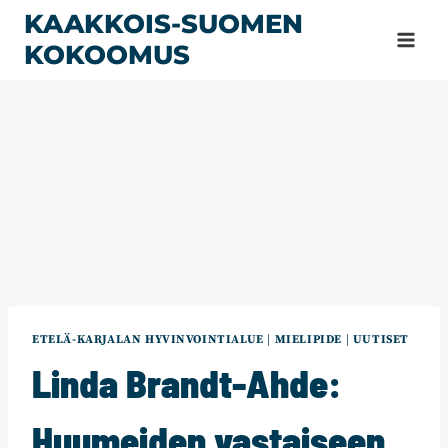
Siirry
KAAKKOIS-SUOMEN
sisältöön
KOKOOMUS
ETELÄ-KARJALAN HYVINVOINTIALUE
|
MIELIPIDE
|
UUTISET
Linda Brandt-Ahde:
Huumeiden vastaiseen