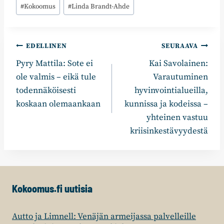
#
Kokoomus
#
Linda Brandt-Ahde
Artikkelien
EDELLINEN
SEURAAVA
Pyry Mattila: Sote ei
Kai Savolainen:
selaus
ole valmis – eikä tule
Varautuminen
todennäköisesti
hyvinvointialueilla,
koskaan olemaankaan
kunnissa ja kodeissa –
yhteinen vastuu
kriisinkestävyydestä
Kokoomus.fi uutisia
Autto ja Limnell: Venäjän armeijassa palvelleille