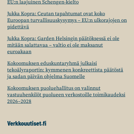
EU:n laajuinen Schengen-kielto
Jukka Kopra: Ceutan tapahtumat ovat koko
Euroopan turvallisuuskysymys – EU:n ulkorajojen on
pidettävä
Jukka Kopra: Garden Helsingin päätöksessä ei ole
mitään salattavaa – valtio ei ole maksanut
euroakaan
Kokoomuksen eduskuntaryhmä julkaisi
tekoälyraportin: kymmenen konkreettista päätöstä
ja sadan päivän ohjelma Suomelle
Kokoomuksen puoluehallitus on valinnut
vastuuhenkilöt puolueen verkostoille toimikaudeksi
2026–2028
Verkkouutiset.fi