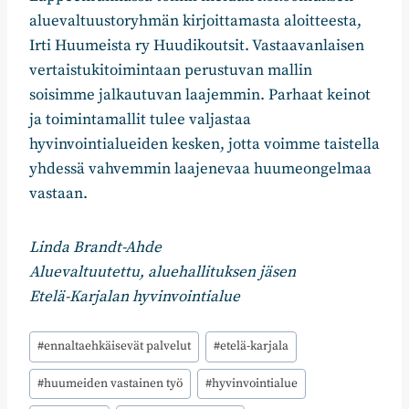
aluevaltuustoryhmän kirjoittamasta aloitteesta,
Irti Huumeista ry Huudikoutsit. Vastaavanlaisen
vertaistukitoimintaan perustuvan mallin
soisimme jalkautuvan laajemmin. Parhaat keinot
ja toimintamallit tulee valjastaa
hyvinvointialueiden kesken, jotta voimme taistella
yhdessä vahvemmin laajenevaa huumeongelmaa
vastaan.
Linda Brandt-Ahde
Aluevaltuutettu, aluehallituksen jäsen
Etelä-Karjalan hyvinvointialue
Avainsanat:
#
ennaltaehkäisevät palvelut
#
etelä-karjala
#
huumeiden vastainen työ
#
hyvinvointialue