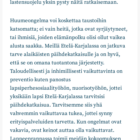
lastensuojelu yksin pysty näitä ratkaisemaan.
Huumeongelma voi koskettaa taustoihin
katsomatta; ei vain heitä, jotka ovat syrjäytyneet,
tai ihmisiä, joiden elämänpolku olisi ollut vaikea
alusta saakka. Meillä Etelä-Karjalassa on jatkuva
tarve alaikäisten päihdekatkaisulle ja on hyvä,
että se on omana tuotantona järjestetty.
Taloudellisesti ja inhimillisesti vaikuttavinta on
preventio kuten panostus
lapsiperhesosiaalityöhön, nuorisotyöhön, jottei
yksikään lapsi Etelä-Karjalassa tarvitsisi
päihdekatkaisua. Tarvitsemme siis yhä
vahvemmin vaikuttavaa tukea, jottei synny
erityispalveluiden tarvetta. Kun ongelmat ovat
vakavia, ovat keinot auttaa olla vaikuttavat.
Lappeenrannassa toimii meidän kokoomuksen