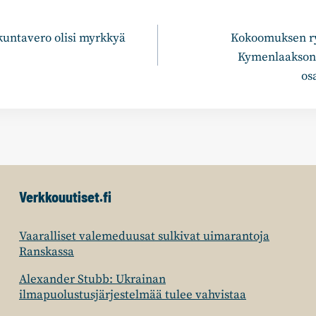
n
kuntavero olisi myrkkyä
Kokoomuksen 
Kymenlaakson 
os
Verkkouutiset.fi
Vaaralliset valemeduusat sulkivat uimarantoja
Ranskassa
Alexander Stubb: Ukrainan
ilmapuolustusjärjestelmää tulee vahvistaa