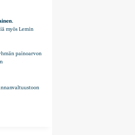
ainen
.
niä myös Lemin
ryhmän painoarvon
en
kunnanvaltuustoon