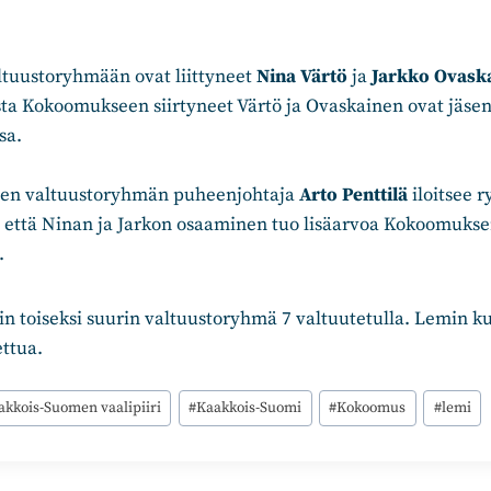
tuustoryhmään ovat liittyneet
Nina Värtö
ja
Jarkko Ovask
ta Kokoomukseen siirtyneet Värtö ja Ovaskainen ovat jäse
sa.
n valtuustoryhmän puheenjohtaja
Arto Penttilä
iloitsee 
a, että Ninan ja Jarkon osaaminen tuo lisäarvoa Kokoomuks
.
 toiseksi suurin valtuustoryhmä 7 valtuutetulla. Lemin 
ttua.
akkois-Suomen vaalipiiri
#
Kaakkois-Suomi
#
Kokoomus
#
lemi