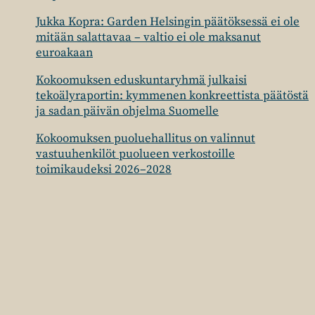
Jukka Kopra: Garden Helsingin päätöksessä ei ole
mitään salattavaa – valtio ei ole maksanut
euroakaan
Kokoomuksen eduskuntaryhmä julkaisi
tekoälyraportin: kymmenen konkreettista päätöstä
ja sadan päivän ohjelma Suomelle
Kokoomuksen puoluehallitus on valinnut
vastuuhenkilöt puolueen verkostoille
toimikaudeksi 2026–2028