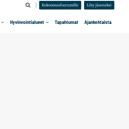
Kokoomusfoorumille
Liity jäseneksi
Hyvinvointialueet
Tapahtumat
Ajankohtaista