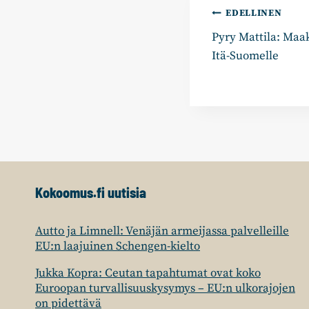
Artikkelie
EDELLINEN
Pyry Mattila: Maa
selaus
Itä-​Suomelle
Kokoomus.fi uutisia
Autto ja Limnell: Venäjän armeijassa palvelleille
EU:n laajuinen Schengen-kielto
Jukka Kopra: Ceutan tapahtumat ovat koko
Euroopan turvallisuuskysymys – EU:n ulkorajojen
on pidettävä