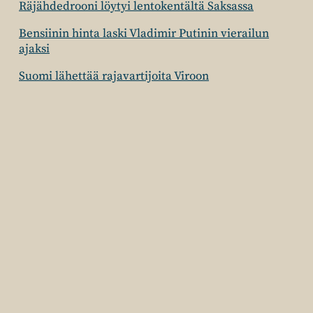
Räjähdedrooni löytyi lentokentältä Saksassa
Bensiinin hinta laski Vladimir Putinin vierailun
ajaksi
Suomi lähettää rajavartijoita Viroon