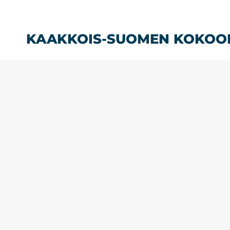
Siirry
sisältöön
KAAKKOIS-SUOMEN KOKOO