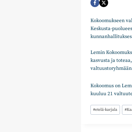
Kokoomukseen val
Keskusta-puoluees
kunnanhallitukses
Lemin Kokoomukse
kasvusta ja totea
valtuustoryhmään
Kokoomus on Lemin
kuuluu 21 valtuute
Avainsanat:
#
etelä-karjala
#
Ka