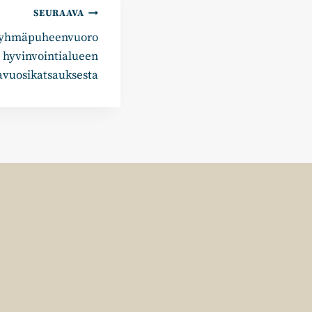
SEURAAVA
ryhmäpuheenvuoro
hyvinvointialueen
avuosikatsauksesta