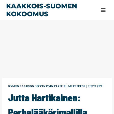
Siirry
KAAKKOIS-SUOMEN
sisältöön
KOKOOMUS
KYMENLAAKSON HYVINVOINTIALUE
|
MIELIPIDE
|
UUTISET
Jutta Hartikainen:
Perhelääkärimallilla