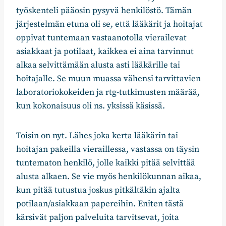
työskenteli pääosin pysyvä henkilöstö. Tämän
järjestelmän etuna oli se, että lääkärit ja hoitajat
oppivat tuntemaan vastaanotolla vierailevat
asiakkaat ja potilaat, kaikkea ei aina tarvinnut
alkaa selvittämään alusta asti lääkärille tai
hoitajalle. Se muun muassa vähensi tarvittavien
laboratoriokokeiden ja rtg-tutkimusten määrää,
kun kokonaisuus oli ns. yksissä käsissä.
Toisin on nyt. Lähes joka kerta lääkärin tai
hoitajan pakeilla vieraillessa, vastassa on täysin
tuntematon henkilö, jolle kaikki pitää selvittää
alusta alkaen. Se vie myös henkilökunnan aikaa,
kun pitää tutustua joskus pitkältäkin ajalta
potilaan/asiakkaan papereihin. Eniten tästä
kärsivät paljon palveluita tarvitsevat, joita