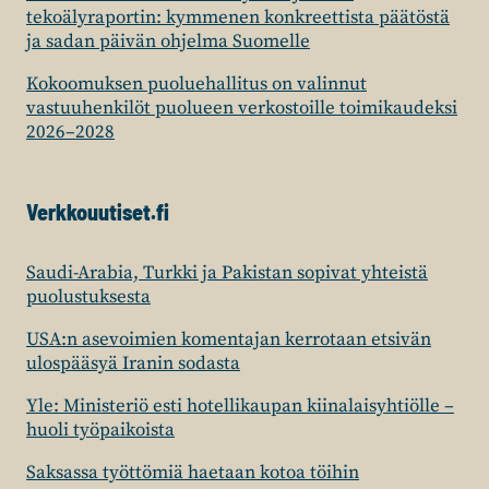
tekoälyraportin: kymmenen konkreettista päätöstä
ja sadan päivän ohjelma Suomelle
Kokoomuksen puoluehallitus on valinnut
vastuuhenkilöt puolueen verkostoille toimikaudeksi
2026–2028
Verkkouutiset.fi
Saudi-Arabia, Turkki ja Pakistan sopivat yhteistä
puolustuksesta
USA:n asevoimien komentajan kerrotaan etsivän
ulospääsyä Iranin sodasta
Yle: Ministeriö esti hotellikaupan kiinalaisyhtiölle –
huoli työpaikoista
Saksassa työttömiä haetaan kotoa töihin