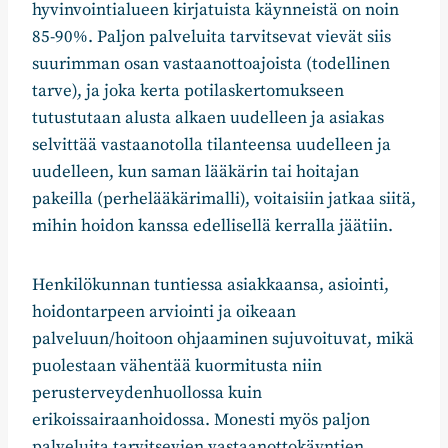
hyvinvointialueen kirjatuista käynneistä on noin
85-90%. Paljon palveluita tarvitsevat vievät siis
suurimman osan vastaanottoajoista (todellinen
tarve), ja joka kerta potilaskertomukseen
tutustutaan alusta alkaen uudelleen ja asiakas
selvittää vastaanotolla tilanteensa uudelleen ja
uudelleen, kun saman lääkärin tai hoitajan
pakeilla (perhelääkärimalli), voitaisiin jatkaa siitä,
mihin hoidon kanssa edellisellä kerralla jäätiin.
Henkilökunnan tuntiessa asiakkaansa, asiointi,
hoidontarpeen arviointi ja oikeaan
palveluun/hoitoon ohjaaminen sujuvoituvat, mikä
puolestaan vähentää kuormitusta niin
perusterveydenhuollossa kuin
erikoissairaanhoidossa. Monesti myös paljon
palveluita tarvitsevien vastaanottokäyntien