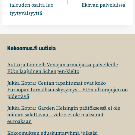
talouden osalta luo
Ekhvan palveluissa
tyytyväisyyttä
Kokoomus.fi uutisia
Autto ja Limnell: Venäjän armeijassa palvelleille
EU:n laajuinen Schengen-kielto
Jukka Kopra: Ceutan tapahtumat ovat koko
Euroopan turvallisuuskysymys – EU:n ulkorajojen on
pidettävä
Jukka Kopra: Garden Helsingin päätöksessä ei ole
mitään salattavaa – valtio ei ole maksanut
euroakaan
Kokoomuksen eduskuntaryhmä julkaisi