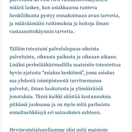
määrä laskee, kun asiakkaansa tunteva
henkilökunta pystyy ennakoimaan avun tarvetta,
ja määräämään tutkimuksia ja hoitoja ilman
vastaanottokäynnin tarvetta.
Tällöin toteutuisi palvelulupaus oikeista
palveluista, oikeasta paikasta ja oikeaan aikaan.
Lisäksi perhelääkärimallilla saataisiin toteutettua
hyvin ajatusta “asiakas keskiössä”, jossa asiakas
saa yhdestä toimipisteestä tarvitsemansa
palvelut, ilman luukutusta ja ylimääräisiä
jonotuksia. Tämä kaikki säästää kustannuksia
pitkässä juoksussa ja on myös mitä parhainta
ennaltaehkäisyä eri sairauksien suhteen.
Hyvinvointialueellamme olisi mitä mainioin