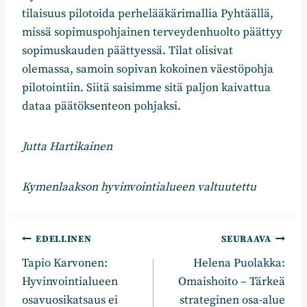
tilaisuus pilotoida perhelääkärimallia Pyhtäällä,
missä sopimuspohjainen terveydenhuolto päättyy
sopimuskauden päättyessä. Tilat olisivat
olemassa, samoin sopivan kokoinen väestöpohja
pilotointiin. Siitä saisimme sitä paljon kaivattua
dataa päätöksenteon pohjaksi.
Jutta Hartikainen
Kymenlaakson hyvinvointialueen valtuutettu
Artikkelien
EDELLINEN
SEURAAVA
Tapio Karvonen:
Helena Puolakka:
selaus
Hyvinvointialueen
Omaishoito – Tärkeä
osavuosikatsaus ei
strateginen osa-alue