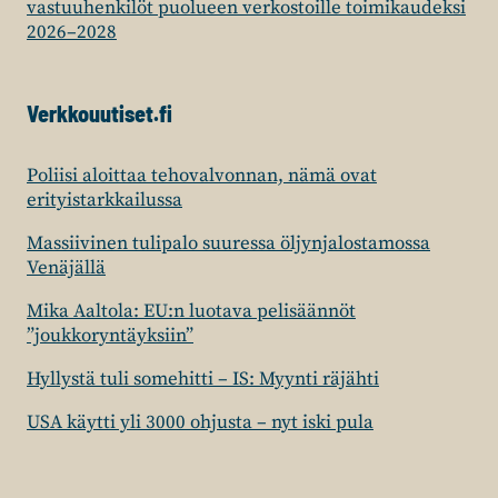
vastuuhenkilöt puolueen verkostoille toimikaudeksi
2026–2028
Verkkouutiset.fi
Poliisi aloittaa tehovalvonnan, nämä ovat
erityistarkkailussa
Massiivinen tulipalo suuressa öljynjalostamossa
Venäjällä
Mika Aaltola: EU:n luotava pelisäännöt
”joukkoryntäyksiin”
Hyllystä tuli somehitti – IS: Myynti räjähti
USA käytti yli 3000 ohjusta – nyt iski pula