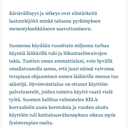
Kärsivällisyys ja sitkeys ovat elintärkeitä
laatutekijöitä minkä tahansa pyrkimyksen
menestyksekkääseen saavuttamiseen.
Suomessa käydään vuosittain miljoona turhaa
käyntiä lääkärillä tuki-ja liikuntaelinvaivojen
takia. Tuntien oman ammattialani, voin hyvällä
omallatunnolla sanoa, että juuri näissä vaivoissa
terapiaan ohjaaminen ennen lääkärille menoa tuo
säästöjä. Hyvinvointialue on ottanut käyttöön
palvelusetelit, joiden toimiva käyttö vaatii vielä
työtä. Suomen hallitus valmistelee KELA-
korvauksiin uusia korotuksia ja vuoden alusta
käyttöön tuli kotitalousvähennyksen oikeus myös
fysioterapian osalta.