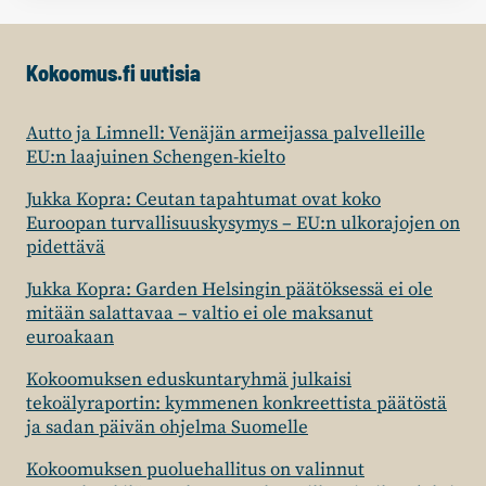
Kokoomus.fi uutisia
Autto ja Limnell: Venäjän armeijassa palvelleille
EU:n laajuinen Schengen-kielto
Jukka Kopra: Ceutan tapahtumat ovat koko
Euroopan turvallisuuskysymys – EU:n ulkorajojen on
pidettävä
Jukka Kopra: Garden Helsingin päätöksessä ei ole
mitään salattavaa – valtio ei ole maksanut
euroakaan
Kokoomuksen eduskuntaryhmä julkaisi
tekoälyraportin: kymmenen konkreettista päätöstä
ja sadan päivän ohjelma Suomelle
Kokoomuksen puoluehallitus on valinnut