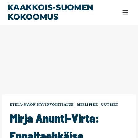
Siirry
KAAKKOIS-SUOMEN
sisältöön
KOKOOMUS
ETELÄ-SAVON HYVINVOINTIALUE
|
MIELIPIDE
|
UUTISET
Mirja Anunti-Virta:
Ennaltaehkäise,