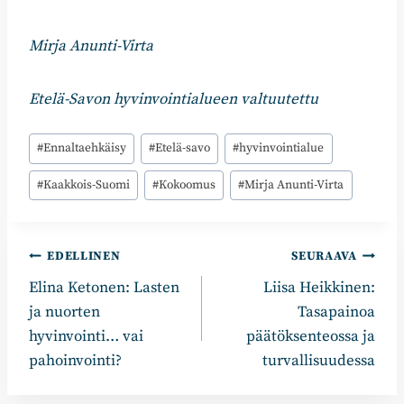
Mirja Anunti-Virta
Etelä-Savon hyvinvointialueen valtuutettu
Avainsanat:
#
Ennaltaehkäisy
#
Etelä-savo
#
hyvinvointialue
#
Kaakkois-Suomi
#
Kokoomus
#
Mirja Anunti-Virta
Artikkelien
EDELLINEN
SEURAAVA
Elina Ketonen: Lasten
Liisa Heikkinen:
selaus
ja nuorten
Tasapainoa
hyvinvointi… vai
päätöksenteossa ja
pahoinvointi?
turvallisuudessa