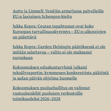
Autto ja Limnell: Venäjän armeijassa palvelleille
EU:n laajuinen Schengen-kielto
Jukka Kopra: Ceutan tapahtumat ovat koko
Euroopan turvallisuuskysymys – EU:n ulkorajojen
on pidettävä
Jukka Kopra: Garden Helsingin päätöksessä ei ole
mitään salattavaa – valtio ei ole maksanut
euroakaan
Kokoomuksen eduskuntaryhmä julkaisi
tekoälyraportin: kymmenen konkreettista päätöstä
ja sadan päivän ohjelma Suomelle
Kokoomuksen puoluehallitus on valinnut
vastuuhenkilöt puolueen verkostoille
toimikaudeksi 2026–2028