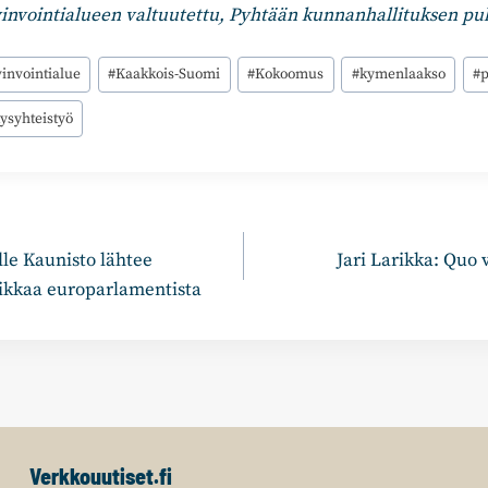
nvointialueen valtuutettu, Pyhtään kunnanhallituksen pu
invointialue
#
Kaakkois-Suomi
#
Kokoomus
#
kymenlaakso
#
p
tysyhteistyö
n
le Kaunisto lähtee
Jari Larikka: Quo 
ikkaa europarlamentista
Verkkouutiset.fi