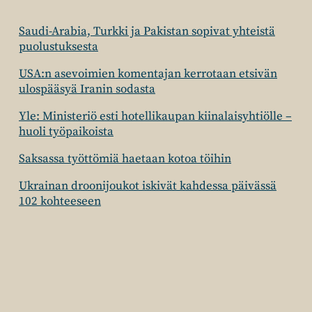
Saudi-Arabia, Turkki ja Pakistan sopivat yhteistä
puolustuksesta
USA:n asevoimien komentajan kerrotaan etsivän
ulospääsyä Iranin sodasta
Yle: Ministeriö esti hotellikaupan kiinalaisyhtiölle –
huoli työpaikoista
Saksassa työttömiä haetaan kotoa töihin
Ukrainan droonijoukot iskivät kahdessa päivässä
102 kohteeseen