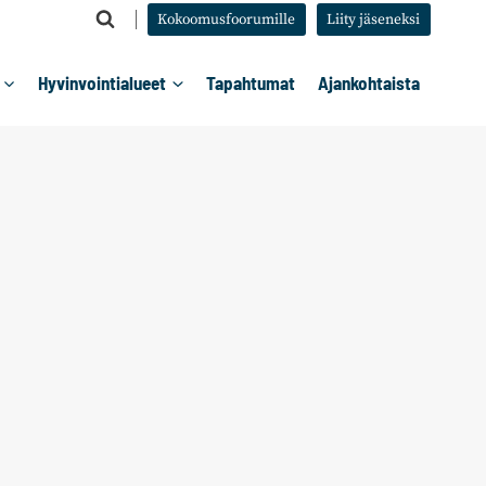
Kokoomusfoorumille
Liity jäseneksi
Hyvinvointialueet
Tapahtumat
Ajankohtaista