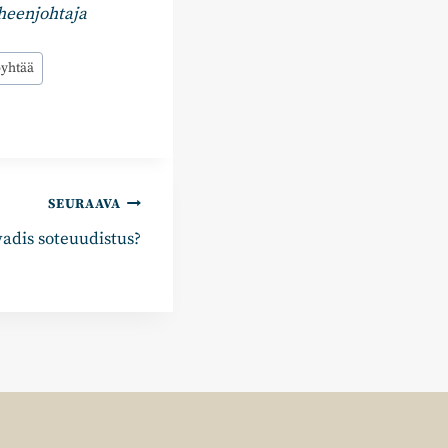
heenjohtaja
yhtää
SEURAAVA
vadis soteuudistus?