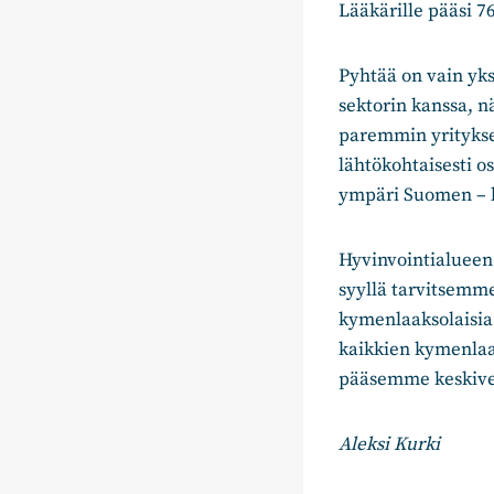
Lääkärille pääsi 76
Pyhtää on vain yks
sektorin kanssa, nä
paremmin yritykset
lähtökohtaisesti os
ympäri Suomen – k
Hyvinvointialueen 
syyllä tarvitsemme
kymenlaaksolaisia 
kaikkien kymenlaak
pääsemme keskiver
Aleksi Kurki