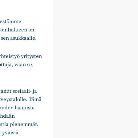
 väestömme
vointialueen on
 sen asukkaalle.
yhteistyö yritysten
ttaja, vaan se,
anut sosiaali- ja
rveystalolle. Tämä
luiden laadusta
tehdään
kuntia pienemmät.
tyväisiä.