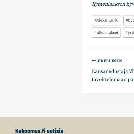
Kymenlaakson hyvi
Avainsanat:
#
Aleksi Kurki
#
hyv
#
ulkoistukset
#
yri
Artikkelie
EDELLINEN
Kansanedustaja Vil
selaus
tavoittelemaan pa
Kokoomus.fi uutisia