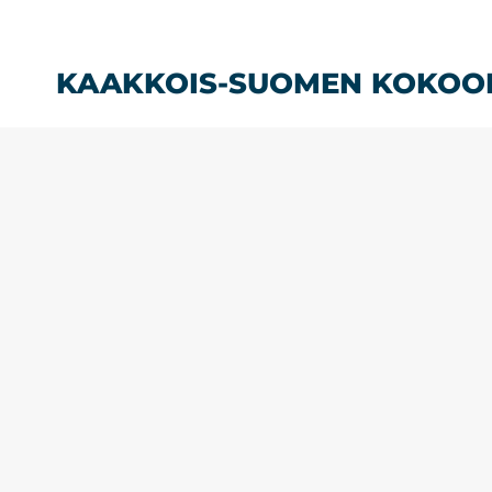
Siirry
sisältöön
KAAKKOIS-SUOMEN KOKOO