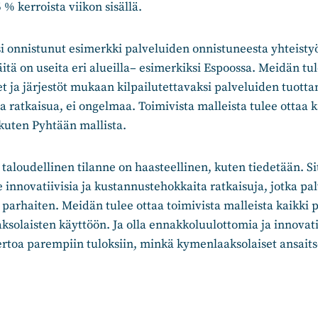
 % kerroista viikon sisällä.
i onnistunut esimerkki palveluiden onnistuneesta yhteistyö
itä on useita eri alueilla– esimerkiksi Espoossa. Meidän tul
 ja järjestöt mukaan kilpailutettavaksi palveluiden tuotta
a ratkaisua, ei ongelmaa. Toimivista malleista tulee ottaa ka
uten Pyhtään mallista.
taloudellinen tilanne on haasteellinen, kuten tiedetään. 
 innovatiivisia ja kustannustehokkaita ratkaisuja, jotka pa
parhaiten. Meidän tulee ottaa toimivista malleista kaikki po
solaisten käyttöön. Ja olla ennakkoluulottomia ja innovatiiv
toa parempiin tuloksiin, minkä kymenlaaksolaiset ansait