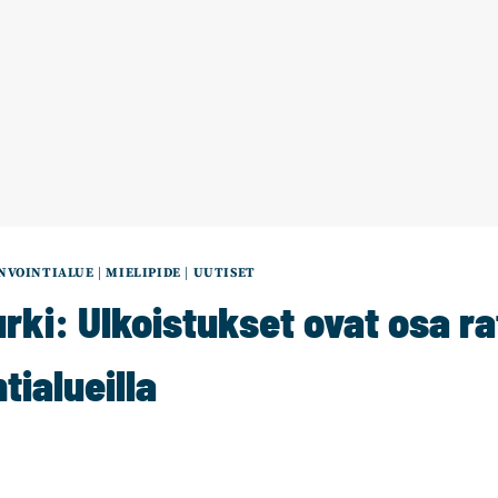
NVOINTIALUE
|
MIELIPIDE
|
UUTISET
rki: Ulkoistukset ovat osa r
tialueilla