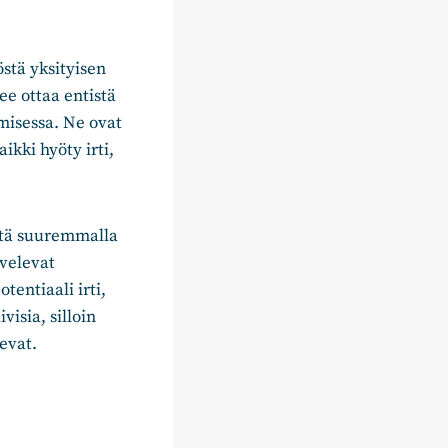
stä yksityisen
ee ottaa entistä
misessa. Ne ovat
ikki hyöty irti,
Sitä suuremmalla
lvelevat
tentiaali irti,
isia, silloin
sevat.