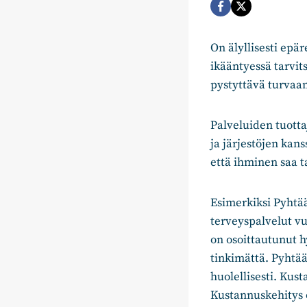
On älyllisesti epä
ikääntyessä tarvi
pystyttävä turvaam
Palveluiden tuottaj
ja järjestöjen kan
että ihminen saa t
Esimerkiksi Pyhtää 
terveyspalvelut vu
on osoittautunut h
tinkimättä. Pyhtää
huolellisesti. Kus
Kustannuskehitys o