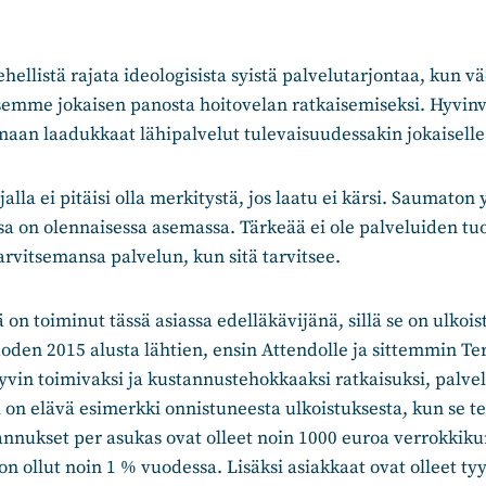
rehellistä rajata ideologisista syistä palvelutarjontaa, kun
tsemme jokaisen panosta hoitovelan ratkaisemiseksi. Hyvin
aan laadukkaat lähipalvelut tulevaisuudessakin jokaiselle
alla ei pitäisi olla merkitystä, jos laatu ei kärsi. Saumaton 
ssa on olennaisessa asemassa. Tärkeää ei ole palveluiden tuo
arvitsemansa palvelun, kun sitä tarvitsee.
on toiminut tässä asiassa edelläkävijänä, sillä se on ulkoist
oden 2015 alusta lähtien, ensin Attendolle ja sittemmin Te
yvin toimivaksi ja kustannustehokkaaksi ratkaisuksi, palve
 on elävä esimerkki onnistuneesta ulkoistuksesta, kun se 
tannukset per asukas ovat olleet noin 1000 euroa verrokki
n ollut noin 1 % vuodessa. Lisäksi asiakkaat ovat olleet tyy