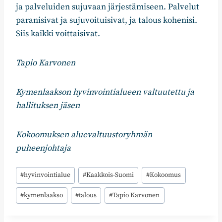
ja palveluiden sujuvaan järjestämiseen. Palvelut
paranisivat ja sujuvoituisivat, ja talous kohenisi.
Siis kaikki voittaisivat.
Tapio Karvonen
Kymenlaakson hyvinvointialueen valtuutettu ja
hallituksen jäsen
Kokoomuksen aluevaltuustoryhmän
puheenjohtaja
Avainsanat:
#
hyvinvointialue
#
Kaakkois-Suomi
#
Kokoomus
#
kymenlaakso
#
talous
#
Tapio Karvonen