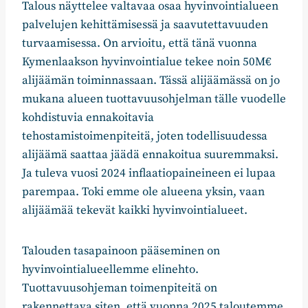
Talous näyttelee valtavaa osaa hyvinvointialueen
palvelujen kehittämisessä ja saavutettavuuden
turvaamisessa. On arvioitu, että tänä vuonna
Kymenlaakson hyvinvointialue tekee noin 50M€
alijäämän toiminnassaan. Tässä alijäämässä on jo
mukana alueen tuottavuusohjelman tälle vuodelle
kohdistuvia ennakoitavia
tehostamistoimenpiteitä, joten todellisuudessa
alijäämä saattaa jäädä ennakoitua suuremmaksi.
Ja tuleva vuosi 2024 inflaatiopaineineen ei lupaa
parempaa. Toki emme ole alueena yksin, vaan
alijäämää tekevät kaikki hyvinvointialueet.
Talouden tasapainoon pääseminen on
hyvinvointialueellemme elinehto.
Tuottavuusohjeman toimenpiteitä on
rakennettava siten, että vuonna 2025 taloutemme