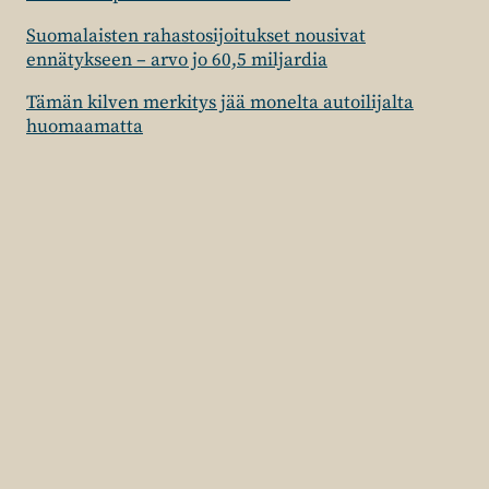
Suomalaisten rahastosijoitukset nousivat
ennätykseen – arvo jo 60,5 miljardia
Tämän kilven merkitys jää monelta autoilijalta
huomaamatta