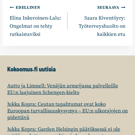
Artikkelien
EDELLINEN
SEURAAVA
Elina Inkeroinen-Lalu:
Saara Kiventöyry:
selaus
Ongelmat on tehty
Työterveyshuolto on
ratkaistaviksi
kaikkien etu
Kokoomus.fi uutisia
Autto ja Limnell: Venäjän armeijassa palvelleille
EU:n laajuinen Schengen-kielto
Jukka Kopra: Ceutan tapahtumat ovat koko
Euroopan turvallisuuskysymys – EU:n ulkorajojen on
pidettävä
Jukka Kopra: Garden Helsingin päätöksessä ei ole