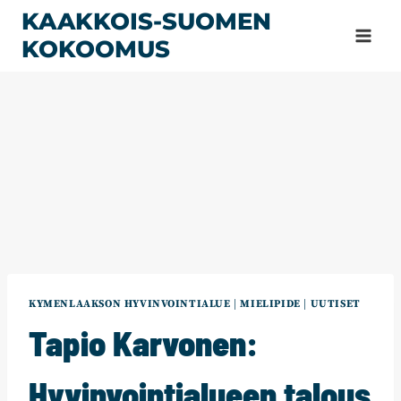
Siirry
KAAKKOIS-SUOMEN
sisältöön
KOKOOMUS
KYMENLAAKSON HYVINVOINTIALUE
|
MIELIPIDE
|
UUTISET
Tapio Karvonen:
Hyvinvointialueen talous