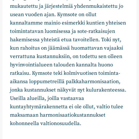
mukautettu ja järjestelmiä yhdenmukaistettu jo
usean vuoden ajan. Kymsote on ollut
kannaltamme mainio esimerkki kuntien yhteisen
toimintatavan luomisessa ja sote-ratkaisujen
hakemisessa yhteistä etua tavoitellen. Toki nyt,
kun rahoitus on jäämässä huomattavan vajaaksi
verrattuna kustannuksiin, on todettu sen olleen
hyvinvointialueen talouden kannalta huono
ratkaisu. Kymsote teki kolmivuotisen toiminta-
aikansa loppumetreillä palkkaharmonisaation,
jonka kustannukset näkyvät nyt kulurakenteessa.
Useilla alueilla, joilla vastaavaa
kuntayhtymärakennetta ei ole ollut, valtio tulee
maksamaan harmonisaatiokustannukset
kohonneella valtionosuudella.