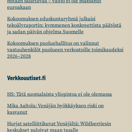
mitään salattavaa – valtio ei ole maksanut
euroakaan
Kokoomuksen eduskuntaryhmä julkaisi
tekoälyraportin: kymmenen konkreettista päätöstä
ja sadan päivän ohjelma Suomelle
Kokoomuksen puoluehallitus on valinnut
vastuuhenkilöt puolueen verkostoille toimikaudeksi
2026–2028
Verkkouutiset.fi
HS: Tätä suomalaista yliopistoa ei ole olemassa
Mika Aaltola: Venäjän hyökkäyksen riski on
kasvanut
Hurjat satelliittikuvat Venäjältä: Wildberriesin
keskukset paloivat maan tasalle