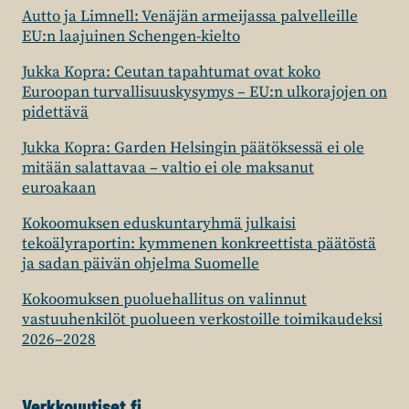
Autto ja Limnell: Venäjän armeijassa palvelleille
EU:n laajuinen Schengen-kielto
Jukka Kopra: Ceutan tapahtumat ovat koko
Euroopan turvallisuuskysymys – EU:n ulkorajojen on
pidettävä
Jukka Kopra: Garden Helsingin päätöksessä ei ole
mitään salattavaa – valtio ei ole maksanut
euroakaan
Kokoomuksen eduskuntaryhmä julkaisi
tekoälyraportin: kymmenen konkreettista päätöstä
ja sadan päivän ohjelma Suomelle
Kokoomuksen puoluehallitus on valinnut
vastuuhenkilöt puolueen verkostoille toimikaudeksi
2026–2028
Verkkouutiset.fi