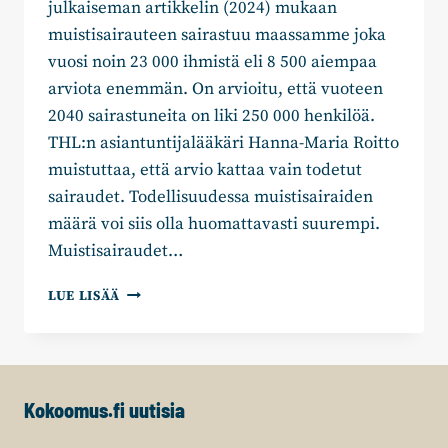
julkaiseman artikkelin (2024) mukaan
muistisairauteen sairastuu maassamme joka
vuosi noin 23 000 ihmistä eli 8 500 aiempaa
arviota enemmän. On arvioitu, että vuoteen
2040 sairastuneita on liki 250 000 henkilöä.
THL:n asiantuntijalääkäri Hanna-Maria Roitto
muistuttaa, että arvio kattaa vain todetut
sairaudet. Todellisuudessa muistisairaiden
määrä voi siis olla huomattavasti suurempi.
Muistisairaudet…
JERENA
LUE LISÄÄ
JUUTILAINEN:
YKSINÄISYYS
JA
MUISTISAIRAUDET
–
Kokoomus.fi uutisia
HAASTE
HYVINVOINTIALUEELLE