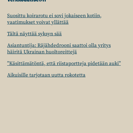
Suosittu koirarotu ei sovi jokaiseen kotiin,
vaatimukset voivat yllättää
Tältä näyttää syksyn sää
Asiantuntija: Räjähdedrooni saattoi olla yritys
häiritä Ukrainan huoltoreittejä
”Käsittämätöntä, että riistaportteja pidetään auki”
Aikuisille tarjotaan uutta rokotetta