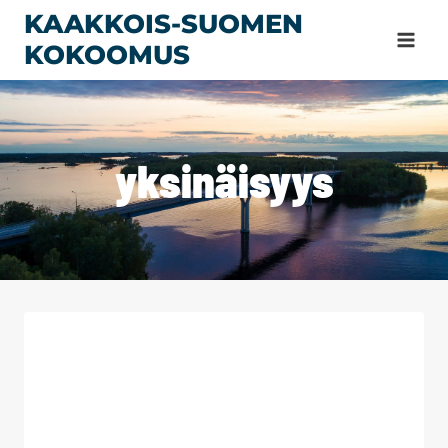
Siirry
KAAKKOIS-SUOMEN
sisältöön
KOKOOMUS
yksinäisyys