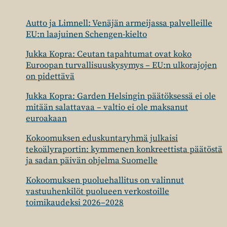
TODENNÄKÖISESTI
KOSKAAN
Autto ja Limnell: Venäjän armeijassa palvelleille
OLEMAANKAAN
EU:n laajuinen Schengen-kielto
Jukka Kopra: Ceutan tapahtumat ovat koko
Euroopan turvallisuuskysymys – EU:n ulkorajojen
on pidettävä
Jukka Kopra: Garden Helsingin päätöksessä ei ole
mitään salattavaa – valtio ei ole maksanut
euroakaan
Kokoomuksen eduskuntaryhmä julkaisi
tekoälyraportin: kymmenen konkreettista päätöstä
ja sadan päivän ohjelma Suomelle
Kokoomuksen puoluehallitus on valinnut
vastuuhenkilöt puolueen verkostoille
toimikaudeksi 2026–2028