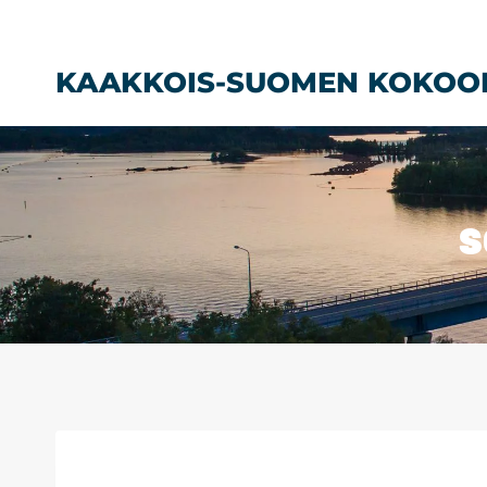
Siirry
sisältöön
KAAKKOIS-SUOMEN KOKOO
s