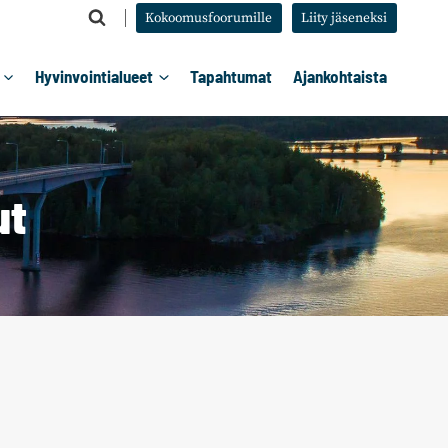
Kokoomusfoorumille
Liity jäseneksi
Hyvinvointialueet
Tapahtumat
Ajankohtaista
ut