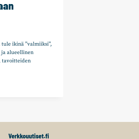
kaan
tule ikinä ”valmiiksi”,
 ja alueellinen
ä tavoitteiden
Verkkouutiset.fi