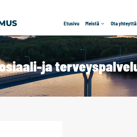
MUS
Etusivu
Meistä
Ota yhteyttä
osiaali-ja terveyspalvel