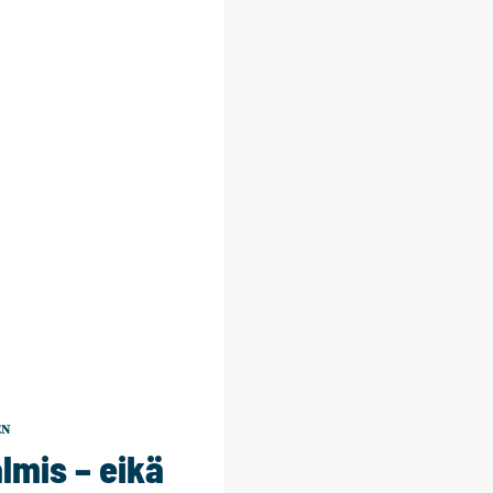
EN
almis – eikä