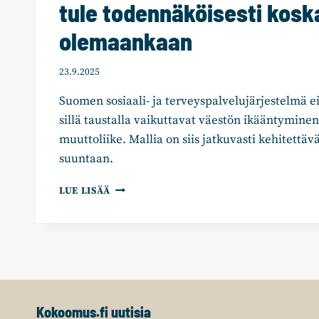
tule todennäköisesti kos
olemaankaan
23.9.2025
Suomen sosiaali- ja terveyspalvelujärjestelmä ei 
sillä taustalla vaikuttavat väestön ikääntyminen
muuttoliike. Mallia on siis jatkuvasti kehitettäv
suuntaan.
PYRY
LUE LISÄÄ
MATTILA:
SOTE
EI
OLE
VALMIS
–
EIKÄ
TULE
Kokoomus.fi uutisia