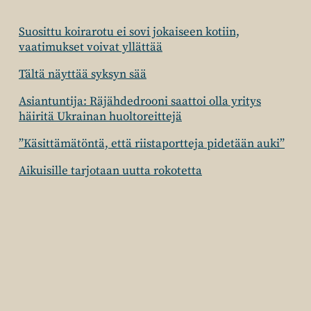
Suosittu koirarotu ei sovi jokaiseen kotiin,
vaatimukset voivat yllättää
Tältä näyttää syksyn sää
Asiantuntija: Räjähdedrooni saattoi olla yritys
häiritä Ukrainan huoltoreittejä
”Käsittämätöntä, että riistaportteja pidetään auki”
Aikuisille tarjotaan uutta rokotetta