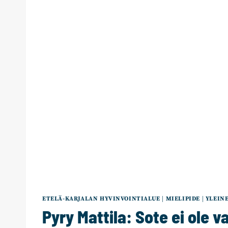
ETELÄ-KARJALAN HYVINVOINTIALUE
|
MIELIPIDE
|
YLEIN
Pyry Mattila: Sote ei ole v