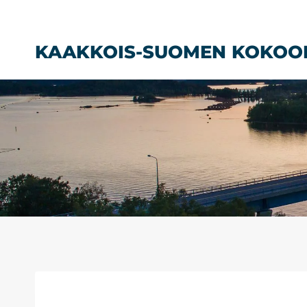
Siirry
sisältöön
KAAKKOIS-SUOMEN KOKOO