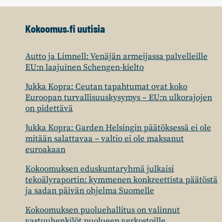
Kokoomus.fi uutisia
Autto ja Limnell: Venäjän armeijassa palvelleille
EU:n laajuinen Schengen-kielto
Jukka Kopra: Ceutan tapahtumat ovat koko
Euroopan turvallisuuskysymys – EU:n ulkorajojen
on pidettävä
Jukka Kopra: Garden Helsingin päätöksessä ei ole
mitään salattavaa – valtio ei ole maksanut
euroakaan
Kokoomuksen eduskuntaryhmä julkaisi
tekoälyraportin: kymmenen konkreettista päätöstä
ja sadan päivän ohjelma Suomelle
Kokoomuksen puoluehallitus on valinnut
vastuuhenkilöt puolueen verkostoille