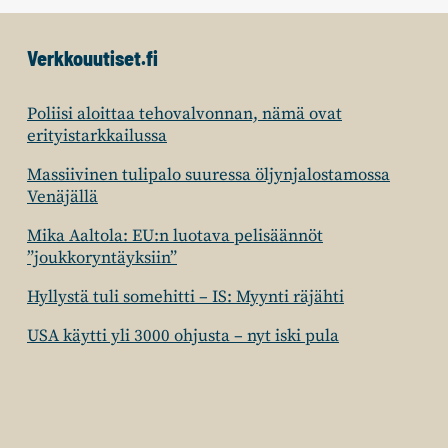
Verkkouutiset.fi
Poliisi aloittaa tehovalvonnan, nämä ovat
erityistarkkailussa
Massiivinen tulipalo suuressa öljynjalostamossa
Venäjällä
Mika Aaltola: EU:n luotava pelisäännöt
”joukkoryntäyksiin”
Hyllystä tuli somehitti – IS: Myynti räjähti
USA käytti yli 3000 ohjusta – nyt iski pula