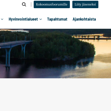
Kokoomusfoorumille
Liity jäseneksi
Hyvinvointialueet
Tapahtumat
Ajankohtaista