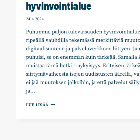
hyvinvointialue
24.4.2024
Puhumme paljon tulevaisuuden hyvinvointialue
ripeällä vauhdilla tekemässä merkittäviä muuto
digitaalisuuteen ja palveluverkkoon liittyen. J
puhuisi, se on enemmän kuin tärkeää. Samalla 
muistaa tämä hetki – nykyisyys. Erityisen tärke
siirtymävaiheesta isojen uudistusten äärellä, v
ei jää muutoksen jalkoihin, ja että palvelut säil
ja…
ALEKSI
LUE LISÄÄ
KURKI:
NYKYISYYDEN
HYVINVOINTIALUE