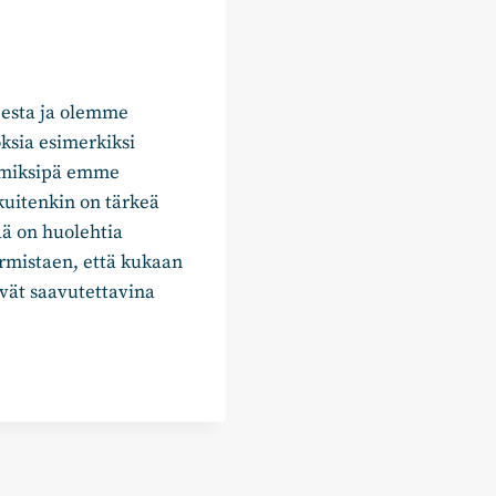
esta ja olemme
ksia esimerkiksi
a miksipä emme
kuitenkin on tärkeä
ää on huolehtia
armistaen, että kukaan
yvät saavutettavina