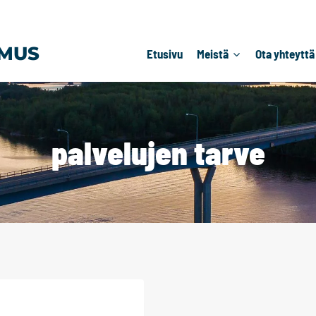
MUS
Etusivu
Meistä
Ota yhteyttä
palvelujen tarve