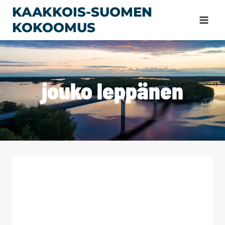
Siirry
KAAKKOIS-SUOMEN
sisältöön
KOKOOMUS
jouko leppänen