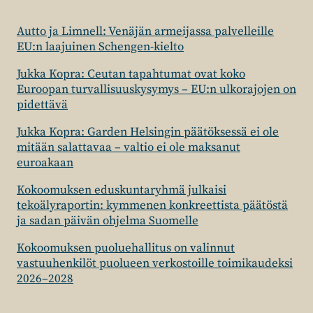
Autto ja Limnell: Venäjän armeijassa palvelleille
EU:n laajuinen Schengen-kielto
Jukka Kopra: Ceutan tapahtumat ovat koko
Euroopan turvallisuuskysymys – EU:n ulkorajojen on
pidettävä
Jukka Kopra: Garden Helsingin päätöksessä ei ole
mitään salattavaa – valtio ei ole maksanut
euroakaan
Kokoomuksen eduskuntaryhmä julkaisi
tekoälyraportin: kymmenen konkreettista päätöstä
ja sadan päivän ohjelma Suomelle
Kokoomuksen puoluehallitus on valinnut
vastuuhenkilöt puolueen verkostoille toimikaudeksi
2026–2028