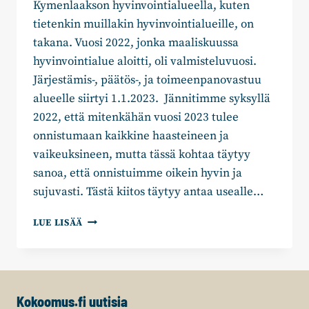
Kymenlaakson hyvinvointialueella, kuten
tietenkin muillakin hyvinvointialueille, on
takana. Vuosi 2022, jonka maaliskuussa
hyvinvointialue aloitti, oli valmisteluvuosi.
Järjestämis-, päätös-, ja toimeenpanovastuu
alueelle siirtyi 1.1.2023. Jännitimme syksyllä
2022, että mitenkähän vuosi 2023 tulee
onnistumaan kaikkine haasteineen ja
vaikeuksineen, mutta tässä kohtaa täytyy
sanoa, että onnistuimme oikein hyvin ja
sujuvasti. Tästä kiitos täytyy antaa usealle…
JOUKO
LUE LISÄÄ
LEPPÄNEN:
AJATUKSIA
HYVINVOINTIALUEEN
ENSIMMÄISESTÄ
VUODESTA
Kokoomus.fi uutisia