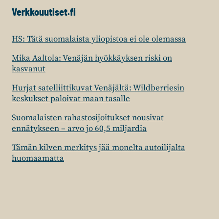
Verkkouutiset.fi
HS: Tätä suomalaista yliopistoa ei ole olemassa
Mika Aaltola: Venäjän hyökkäyksen riski on
kasvanut
Hurjat satelliittikuvat Venäjältä: Wildberriesin
keskukset paloivat maan tasalle
Suomalaisten rahastosijoitukset nousivat
ennätykseen – arvo jo 60,5 miljardia
Tämän kilven merkitys jää monelta autoilijalta
huomaamatta