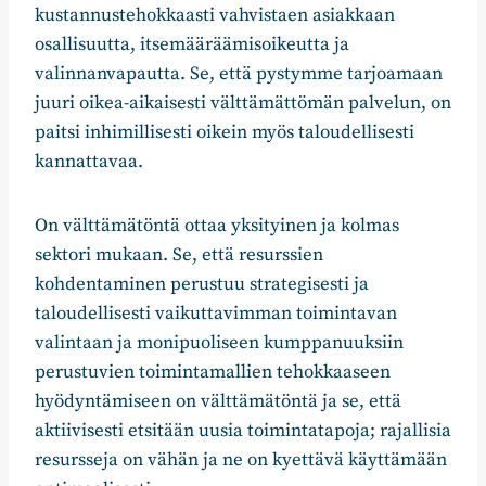
kustannustehokkaasti vahvistaen asiakkaan
osallisuutta, itsemääräämisoikeutta ja
valinnanvapautta. Se, että pystymme tarjoamaan
juuri oikea-aikaisesti välttämättömän palvelun, on
paitsi inhimillisesti oikein myös taloudellisesti
kannattavaa.
On välttämätöntä ottaa yksityinen ja kolmas
sektori mukaan. Se, että resurssien
kohdentaminen perustuu strategisesti ja
taloudellisesti vaikuttavimman toimintavan
valintaan ja monipuoliseen kumppanuuksiin
perustuvien toimintamallien tehokkaaseen
hyödyntämiseen on välttämätöntä ja se, että
aktiivisesti etsitään uusia toimintatapoja; rajallisia
resursseja on vähän ja ne on kyettävä käyttämään