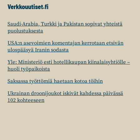
Verkkouutiset.fi
Saudi-Arabia, Turkki ja Pakistan sopivat yhteistä
puolustuksesta
USA:n asevoimien komentajan kerrotaan etsivän
ulospääsyä Iranin sodasta
Yle: Ministeriö esti hotellikaupan kiinalaisyhtiölle –
huoli työpaikoista
Saksassa työttömiä haetaan kotoa töihin
Ukrainan droonijoukot iskivät kahdessa päivässä
102 kohteeseen