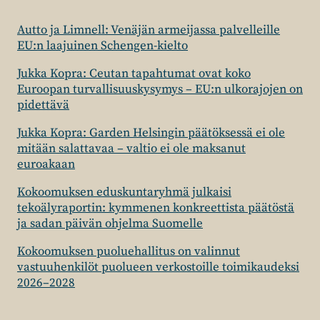
Autto ja Limnell: Venäjän armeijassa palvelleille
EU:n laajuinen Schengen-kielto
Jukka Kopra: Ceutan tapahtumat ovat koko
Euroopan turvallisuuskysymys – EU:n ulkorajojen on
pidettävä
Jukka Kopra: Garden Helsingin päätöksessä ei ole
mitään salattavaa – valtio ei ole maksanut
euroakaan
Kokoomuksen eduskuntaryhmä julkaisi
tekoälyraportin: kymmenen konkreettista päätöstä
ja sadan päivän ohjelma Suomelle
Kokoomuksen puoluehallitus on valinnut
vastuuhenkilöt puolueen verkostoille toimikaudeksi
2026–2028