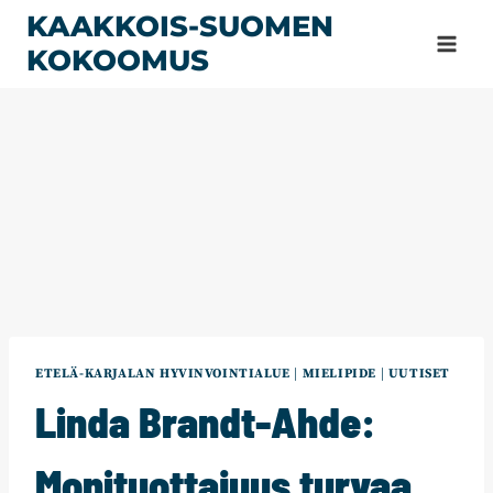
Siirry
KAAKKOIS-SUOMEN
sisältöön
KOKOOMUS
ETELÄ-KARJALAN HYVINVOINTIALUE
|
MIELIPIDE
|
UUTISET
Linda Brandt-Ahde:
Monituottajuus turvaa