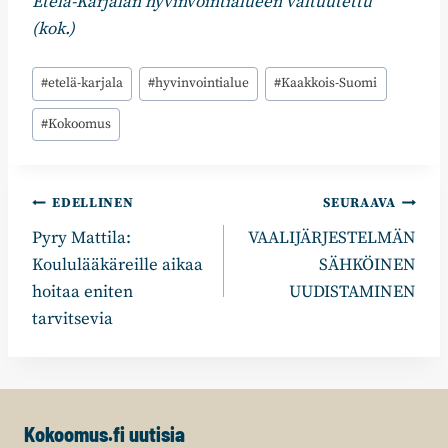
Etelä-Karjalan hyvinvointialueen valtuutettu
(kok.)
Avainsanat:
#
etelä-karjala
#
hyvinvointialue
#
Kaakkois-Suomi
#
Kokoomus
Artikkelien
EDELLINEN
SEURAAVA
Pyry Mattila:
VAALIJÄRJESTELMÄN
selaus
Koululääkäreille aikaa
SÄHKÖINEN
hoitaa eniten
UUDISTAMINEN
tarvitsevia
Kokoomus.fi uutisia