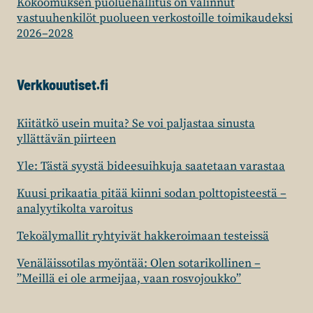
Kokoomuksen puoluehallitus on valinnut
vastuuhenkilöt puolueen verkostoille toimikaudeksi
2026–2028
Verkkouutiset.fi
Kiitätkö usein muita? Se voi paljastaa sinusta
yllättävän piirteen
Yle: Tästä syystä bideesuihkuja saatetaan varastaa
Kuusi prikaatia pitää kiinni sodan polttopisteestä –
analyytikolta varoitus
Tekoälymallit ryhtyivät hakkeroimaan testeissä
Venäläissotilas myöntää: Olen sotarikollinen –
”Meillä ei ole armeijaa, vaan rosvojoukko”