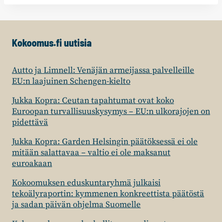
Kokoomus.fi uutisia
Autto ja Limnell: Venäjän armeijassa palvelleille
EU:n laajuinen Schengen-kielto
Jukka Kopra: Ceutan tapahtumat ovat koko
Euroopan turvallisuuskysymys – EU:n ulkorajojen on
pidettävä
Jukka Kopra: Garden Helsingin päätöksessä ei ole
mitään salattavaa – valtio ei ole maksanut
euroakaan
Kokoomuksen eduskuntaryhmä julkaisi
tekoälyraportin: kymmenen konkreettista päätöstä
ja sadan päivän ohjelma Suomelle