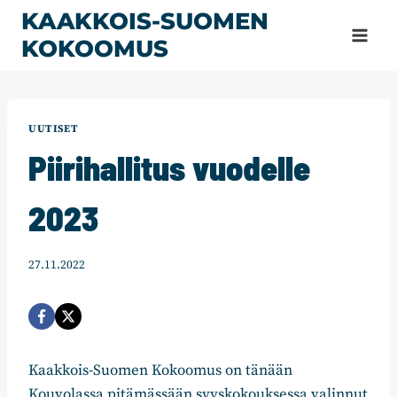
Siirry
KAAKKOIS-SUOMEN
sisältöön
KOKOOMUS
UUTISET
Piirihallitus vuodelle
2023
27.11.2022
Kaakkois-Suomen Kokoomus on tänään
Kouvolassa pitämässään syyskokouksessa valinnut