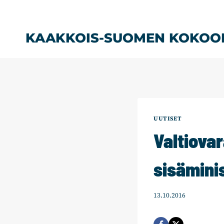
Siirry
sisältöön
KAAKKOIS-SUOMEN KOKOO
UUTISET
Valtiovar
sisämini
13.10.2016