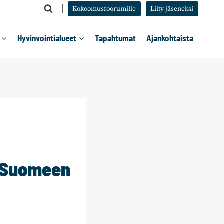
Kokoomusfoorumille
Liity jäseneksi
Hyvinvointialueet
Tapahtumat
Ajankohtaista
s-Suomeen