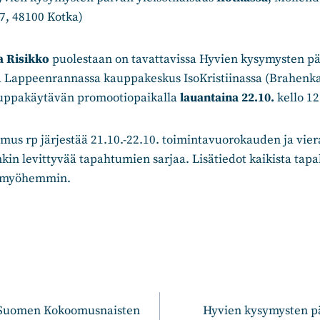
7, 48100 Kotka)
a Risikko
puolestaan on tavattavissa Hyvien kysymysten p
sa Lappeenrannassa kauppakeskus IsoKristiinassa (Brahenka
uppakäytävän promootiopaikalla
lauantaina 22.10.
kello 12
us rp järjestää 21.10.-22.10. toimintavuorokauden ja viera
in levittyvää tapahtumien sarjaa. Lisätiedot kaikista tap
n myöhemmin.
n
-Suomen Kokoomusnaisten
Hyvien kysymysten p