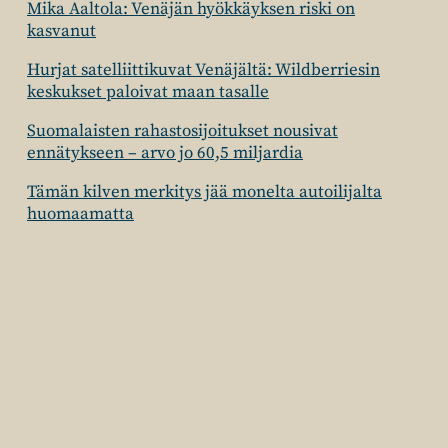
Mika Aaltola: Venäjän hyökkäyksen riski on
kasvanut
Hurjat satelliittikuvat Venäjältä: Wildberriesin
keskukset paloivat maan tasalle
Suomalaisten rahastosijoitukset nousivat
ennätykseen – arvo jo 60,5 miljardia
Tämän kilven merkitys jää monelta autoilijalta
huomaamatta