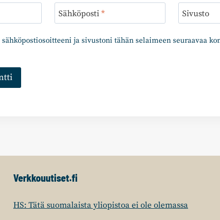
Sähköposti
*
Sivusto
 sähköpostiosoitteeni ja sivustoni tähän selaimeen seuraavaa k
Verkkouutiset.fi
HS: Tätä suomalaista yliopistoa ei ole olemassa