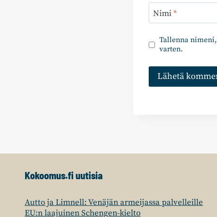
Nimi
*
Tallenna nimeni,
varten.
Kokoomus.fi uutisia
Autto ja Limnell: Venäjän armeijassa palvelleille
EU:n laajuinen Schengen-kielto