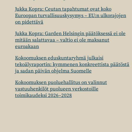
Jukka Kopra: Ceutan tapahtumat ovat koko
Euroopan turvallisuuskysymys – EU:n ulkorajojen
on pidettävä
Jukka Kopra: Garden Helsingin päätöksessä ei ole
mitään salattavaa – valtio ei ole maksanut
euroakaan
Kokoomuksen eduskuntaryhmä julkaisi
tekoälyraportin: kymmenen konkreettista päätöstä
ja sadan päivän ohjelma Suomelle
Kokoomuksen puoluehallitus on valinnut
vastuuhenkilöt puolueen verkostoille
toimikaudeksi 2026–2028