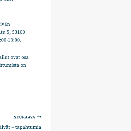
äivän
tu 5, 53100
:00-13:00.
ilut ovat osa
ahtumista on
SEURAAVA
äivät – tapahtumia