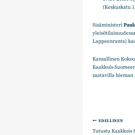
(Keskuskatu 1
Sisäministeri
Paul
yleisötilaisuudes
Lappeenranta) ka
Kansallinen Kokoom
Kaakkois-Suomeenk
saatavilla hiema
Artikkelie
EDELLINEN
Tutustu Kaakkois
selaus