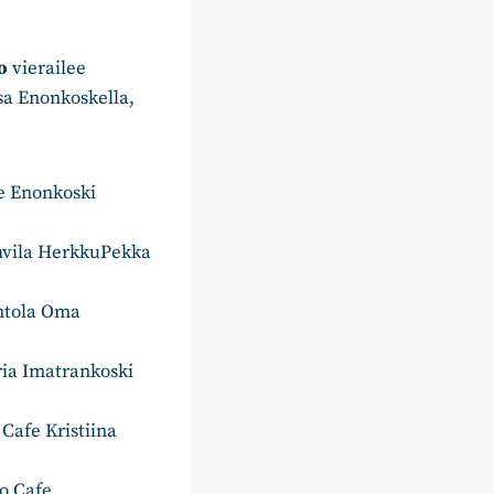
o
vierailee
ssa Enonkoskella,
fe Enonkoski
hvila HerkkuPekka
intola Oma
ria Imatrankoski
, Cafe Kristiina
o Cafe