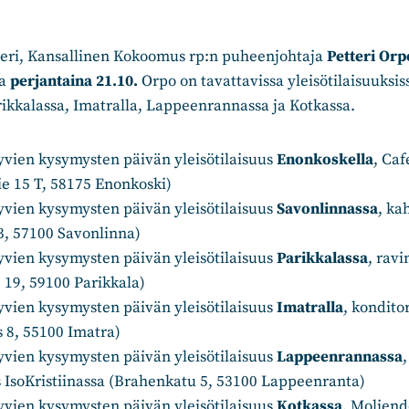
teri, Kansallinen Kokoomus rp:n puheenjohtaja
Petteri Orp
sa
perjantaina 21.10.
Orpo on tavattavissa yleisötilaisuuksi
ikkalassa, Imatralla, Lappeenrannassa ja Kotkassa.
yvien kysymysten päivän yleisötilaisuus
Enonkoskella
, Ca
e 15 T, 58175 Enonkoski)
yvien kysymysten päivän yleisötilaisuus
Savonlinnassa
, ka
3, 57100 Savonlinna)
yvien kysymysten päivän yleisötilaisuus
Parikkalassa
, rav
 19, 59100 Parikkala)
yvien kysymysten päivän yleisötilaisuus
Imatralla
, kondito
 8, 55100 Imatra)
yvien kysymysten päivän yleisötilaisuus
Lappeenrannassa
IsoKristiinassa (Brahenkatu 5, 53100 Lappeenranta)
yvien kysymysten päivän yleisötilaisuus
Kotkassa
, Moliend