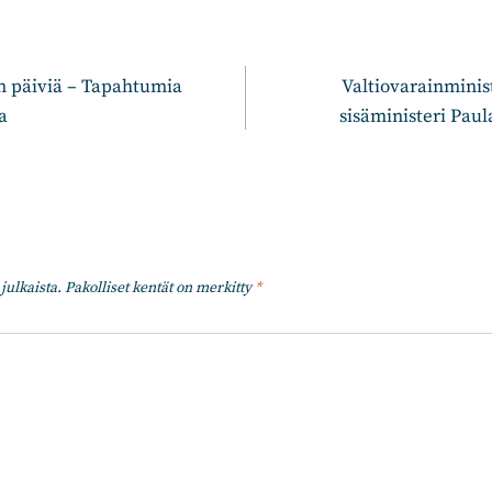
n
n päiviä – Tapahtumia
Valtiovarainminist
a
sisäministeri Paul
julkaista.
Pakolliset kentät on merkitty
*