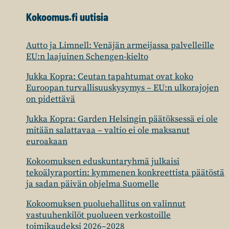
Kokoomus.fi uutisia
Autto ja Limnell: Venäjän armeijassa palvelleille
EU:n laajuinen Schengen-kielto
Jukka Kopra: Ceutan tapahtumat ovat koko
Euroopan turvallisuuskysymys – EU:n ulkorajojen
on pidettävä
Jukka Kopra: Garden Helsingin päätöksessä ei ole
mitään salattavaa – valtio ei ole maksanut
euroakaan
Kokoomuksen eduskuntaryhmä julkaisi
tekoälyraportin: kymmenen konkreettista päätöstä
ja sadan päivän ohjelma Suomelle
Kokoomuksen puoluehallitus on valinnut
vastuuhenkilöt puolueen verkostoille
toimikaudeksi 2026–2028