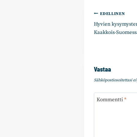
Artikkelie
EDELLINEN
Hyvien kysymyste
selaus
Kaakkois-Suomess
Vastaa
Sähköpostiosoitettasi ei 
Kommentti
*