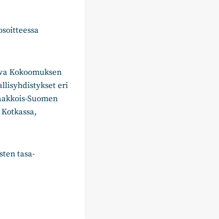
soitteessa
miva Kokoomuksen
llisyhdistykset eri
Kaakkois-Suomen
 Kotkassa,
sten tasa-