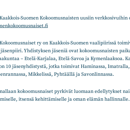
Kaakkois-Suomen Kokoomusnaisten uusiin verkkosivuihin o
enkokoomusnaiset.fi
Kokoomusnaiset ry on Kaakkois-Suomen vaalipiirissä toi
n jäsenpiiri. Yhdistyksen jäseniä ovat kokoomusnaisten paika
aakuntaa – Etelä-Karjalaa, Etelä-Savoa ja Kymenlaaksoa. 
n 10 jäsenyhdistystä, jotka toimivat Haminassa, Imatralla,
enrannassa, Mikkelissä, Pyhtäällä ja Savonlinnassa.
innallaan kokoomusnaiset pyrkivät luomaan edellytykset nai
tumiselle, itsensä kehittämiselle ja oman elämän hallinnalle.