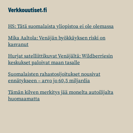
Verkkouutiset.fi
HS: Tätä suomalaista yliopistoa ei ole olemassa
Mika Aaltola: Venäjän hyökkäyksen riski on
kasvanut
Hurjat satelliittikuvat Venäjältä: Wildberriesin
keskukset paloivat maan tasalle
Suomalaisten rahastosijoitukset nousivat
ennätykseen – arvo jo 60,5 miljardia
Tämän kilven merkitys jää monelta autoilijalta
huomaamatta