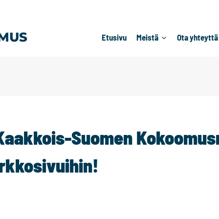
MUS
Etusivu
Meistä
Ota yhteyttä
 Kaakkois-Suomen Kokoomus
rkkosivuihin!