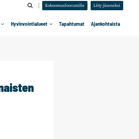
Kokoomusfoorumille
Liity jäseneksi
Hyvinvointialueet
Tapahtumat
Ajankohtaista
naisten