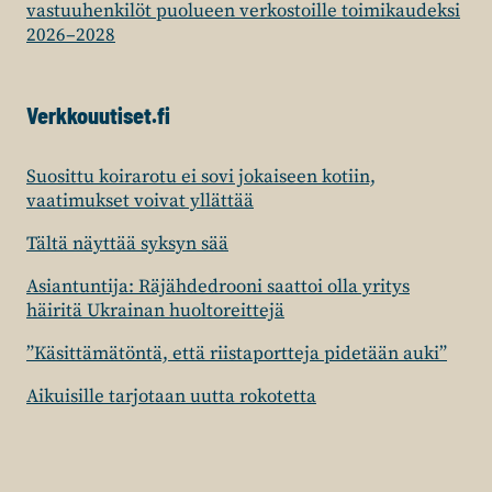
vastuuhenkilöt puolueen verkostoille toimikaudeksi
2026–2028
Verkkouutiset.fi
Suosittu koirarotu ei sovi jokaiseen kotiin,
vaatimukset voivat yllättää
Tältä näyttää syksyn sää
Asiantuntija: Räjähdedrooni saattoi olla yritys
häiritä Ukrainan huoltoreittejä
”Käsittämätöntä, että riistaportteja pidetään auki”
Aikuisille tarjotaan uutta rokotetta