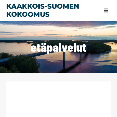
Siirry
KAAKKOIS-SUOMEN
sisältöön
KOKOOMUS
etäpalvelut