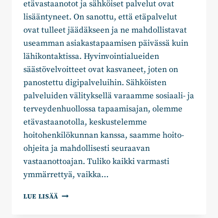
etävastaanotot ja sähköiset palvelut ovat
lisääntyneet. On sanottu, että etäpalvelut
ovat tulleet jäädäkseen ja ne mahdollistavat
useamman asiakastapaamisen päivässä kuin
lähikontaktissa. Hyvinvointialueiden
säästövelvoitteet ovat kasvaneet, joten on
panostettu digipalveluihin. Sähköisten
palveluiden välityksellä varaamme sosiaali- ja
terveydenhuollossa tapaamisajan, olemme
etävastaanotolla, keskustelemme
hoitohenkilökunnan kanssa, saamme hoito-
ohjeita ja mahdollisesti seuraavan
vastaanottoajan. Tuliko kaikki varmasti
ymmärrettyä, vaikka…
PÄIVI
LUE LISÄÄ
LÖFMAN:
ETÄPALVELUT