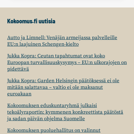
OVAT
LISÄÄNTYNEET
–
Kokoomus.fi uutisia
MITEN
OLISI
LÄHIPALVELU?
Autto ja Limnell: Venäjän armeijassa palvelleille
EU:n laajuinen Schengen-kielto
Jukka Kopra: Ceutan tapahtumat ovat koko
Euroopan turvallisuuskysymys – EU:n ulkorajojen on
pidettävä
Jukka Kopra: Garden Helsingin päätöksessä ei ole
mitään salattavaa – valtio ei ole maksanut
euroakaan
Kokoomuksen eduskuntaryhmä julkaisi
tekoälyraportin: kymmenen konkreettista päätöstä
ja sadan päivän ohjelma Suomelle
Kokoomuksen puoluehallitus on valinnut