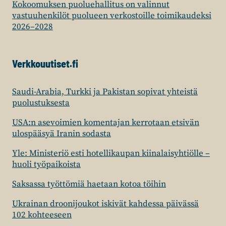
Kokoomuksen puoluehallitus on valinnut
vastuuhenkilöt puolueen verkostoille toimikaudeksi
2026–2028
Verkkouutiset.fi
Saudi-Arabia, Turkki ja Pakistan sopivat yhteistä
puolustuksesta
USA:n asevoimien komentajan kerrotaan etsivän
ulospääsyä Iranin sodasta
Yle: Ministeriö esti hotellikaupan kiinalaisyhtiölle –
huoli työpaikoista
Saksassa työttömiä haetaan kotoa töihin
Ukrainan droonijoukot iskivät kahdessa päivässä
102 kohteeseen