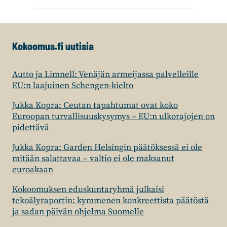
Kokoomus.fi uutisia
Autto ja Limnell: Venäjän armeijassa palvelleille
EU:n laajuinen Schengen-kielto
Jukka Kopra: Ceutan tapahtumat ovat koko
Euroopan turvallisuuskysymys – EU:n ulkorajojen on
pidettävä
Jukka Kopra: Garden Helsingin päätöksessä ei ole
mitään salattavaa – valtio ei ole maksanut
euroakaan
Kokoomuksen eduskuntaryhmä julkaisi
tekoälyraportin: kymmenen konkreettista päätöstä
ja sadan päivän ohjelma Suomelle