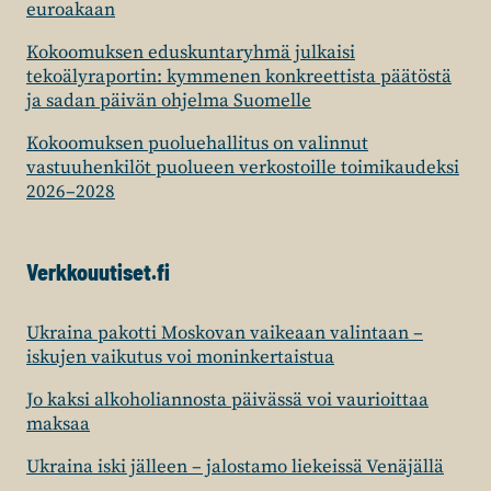
euroakaan
Kokoomuksen eduskuntaryhmä julkaisi
tekoälyraportin: kymmenen konkreettista päätöstä
ja sadan päivän ohjelma Suomelle
Kokoomuksen puoluehallitus on valinnut
vastuuhenkilöt puolueen verkostoille toimikaudeksi
2026–2028
Verkkouutiset.fi
Ukraina pakotti Moskovan vaikeaan valintaan –
iskujen vaikutus voi moninkertaistua
Jo kaksi alkoholiannosta päivässä voi vaurioittaa
maksaa
Ukraina iski jälleen – jalostamo liekeissä Venäjällä