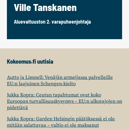
Ville Tanskanen
Aluevaltuuston 2. varapuheenjohtaja
Kokoomus.fi uutisia
Autto ja Limnell: Venäjän armeijassa palvelleille
EU:n laajuinen Schengen-kielto
Jukka Kopra: Ceutan tapahtumat ovat koko
Euroopan turvallisuuskysymys – EU:n ulkorajojen on
pidettävä
Jukka Kopra: Garden Helsingin päätöksessä ei ole
mitään salattavaa – valtio ei ole maksanut