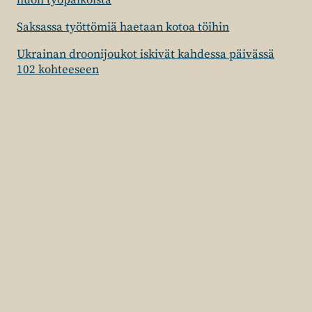
huoli työpaikoista
Saksassa työttömiä haetaan kotoa töihin
Ukrainan droonijoukot iskivät kahdessa päivässä
102 kohteeseen