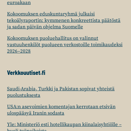
euroakaan
Kokoomuksen eduskuntaryhmä julkaisi
tekoälyraportin: kymmenen konkreettista päätöstä
ja sadan päivän ohjelma Suomelle
Kokoomuksen puoluehallitus on valinnut
vastuuhenkilöt puolueen verkostoille toimikaudeksi
2026–2028
Verkkouutiset.fi
Saudi-Arabia, Turkki ja Pakistan sopivat yhteistä
puolustuksesta
USA:n asevoimien komentajan kerrotaan etsivän
ulospääsyä Iranin sodasta
Yle: Ministeriö esti hotellikaupan kiinalaisyhtiölle –