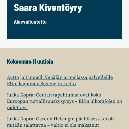
Saara Kiventöyry
Aluevaltuutettu
Kokoomus.fi uutisia
Autto ja Limnell: Venäjän armeijassa palvelleille
EU:n laajuinen Schengen-kielto
Jukka Kopra: Ceutan tapahtumat ovat koko
Euroopan turvallisuuskysymys – EU:n ulkorajojen on
pidettävä
Jukka Kopra: Garden Helsingin päätöksessä ei ole
mitään salattavaa – valtio ei ole maksanut