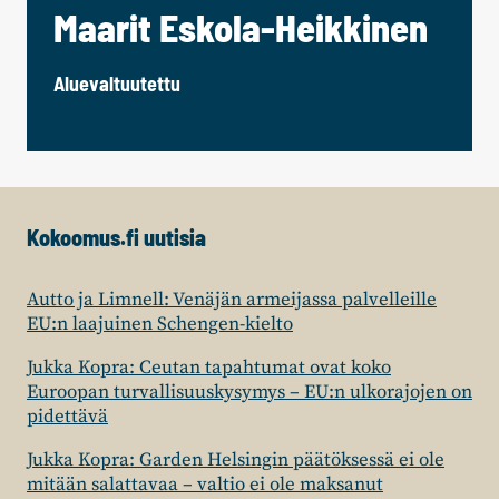
Maarit Eskola-Heikkinen
Aluevaltuutettu
Kokoomus.fi uutisia
Autto ja Limnell: Venäjän armeijassa palvelleille
EU:n laajuinen Schengen-kielto
Jukka Kopra: Ceutan tapahtumat ovat koko
Euroopan turvallisuuskysymys – EU:n ulkorajojen on
pidettävä
Jukka Kopra: Garden Helsingin päätöksessä ei ole
mitään salattavaa – valtio ei ole maksanut