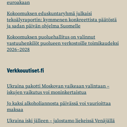
euroakaan
Kokoomuksen eduskuntaryhmä julkaisi
tekoälyraportin: kymmenen konkreettista päätöstä
ja sadan päivän ohjelma Suomelle
Kokoomuksen puoluehallitus on valinnut
vastuuhenkilöt puolueen verkostoille toimikaudeksi
2026–2028
Verkkouutiset.fi
Ukraina pakotti Moskovan vaikeaan valintaan –
iskujen vaikutus voi moninkertaistua
Jo kaksi alkoholiannosta päivässä voi vaurioittaa
maksaa
Ukraina iski jälleen – jalostamo liekeissä Venäjällä