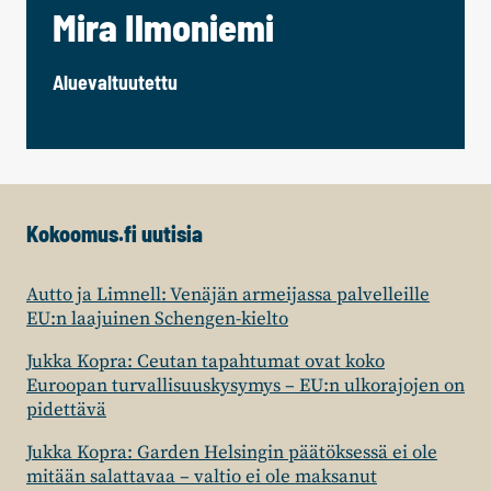
Mira Ilmoniemi
Aluevaltuutettu
Kokoomus.fi uutisia
Autto ja Limnell: Venäjän armeijassa palvelleille
EU:n laajuinen Schengen-kielto
Jukka Kopra: Ceutan tapahtumat ovat koko
Euroopan turvallisuuskysymys – EU:n ulkorajojen on
pidettävä
Jukka Kopra: Garden Helsingin päätöksessä ei ole
mitään salattavaa – valtio ei ole maksanut