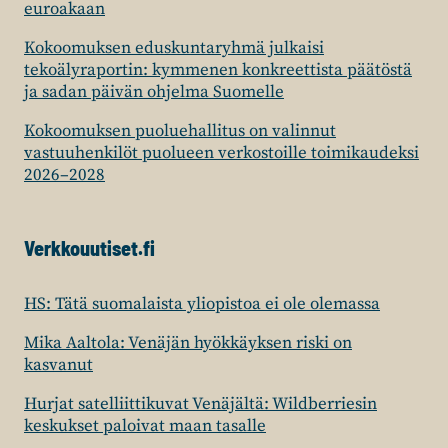
euroakaan
Kokoomuksen eduskuntaryhmä julkaisi
tekoälyraportin: kymmenen konkreettista päätöstä
ja sadan päivän ohjelma Suomelle
Kokoomuksen puoluehallitus on valinnut
vastuuhenkilöt puolueen verkostoille toimikaudeksi
2026–2028
Verkkouutiset.fi
HS: Tätä suomalaista yliopistoa ei ole olemassa
Mika Aaltola: Venäjän hyökkäyksen riski on
kasvanut
Hurjat satelliittikuvat Venäjältä: Wildberriesin
keskukset paloivat maan tasalle