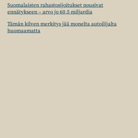
Suomalaisten rahastosijoitukset nousivat
ennätykseen – arvo jo 60,5 miljardia
Tämän kilven merkitys jää monelta autoilijalta
huomaamatta