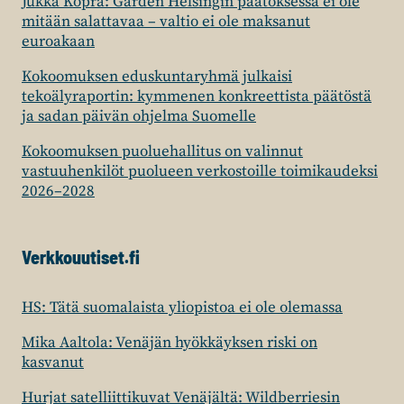
Jukka Kopra: Garden Helsingin päätöksessä ei ole
mitään salattavaa – valtio ei ole maksanut
euroakaan
Kokoomuksen eduskuntaryhmä julkaisi
tekoälyraportin: kymmenen konkreettista päätöstä
ja sadan päivän ohjelma Suomelle
Kokoomuksen puoluehallitus on valinnut
vastuuhenkilöt puolueen verkostoille toimikaudeksi
2026–2028
Verkkouutiset.fi
HS: Tätä suomalaista yliopistoa ei ole olemassa
Mika Aaltola: Venäjän hyökkäyksen riski on
kasvanut
Hurjat satelliittikuvat Venäjältä: Wildberriesin