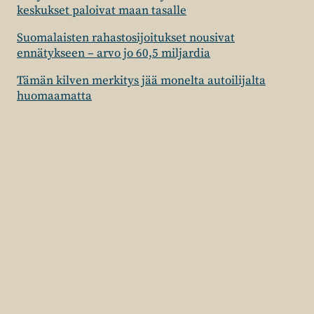
keskukset paloivat maan tasalle
Suomalaisten rahastosijoitukset nousivat
ennätykseen – arvo jo 60,5 miljardia
Tämän kilven merkitys jää monelta autoilijalta
huomaamatta