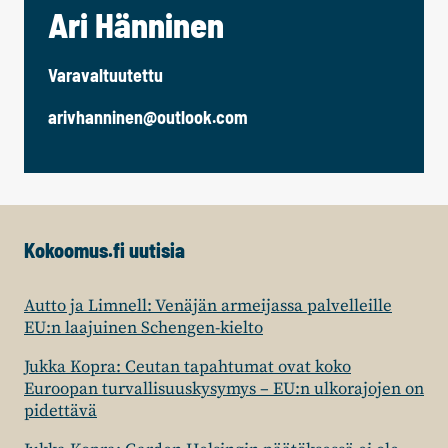
Ari Hänninen
Varavaltuutettu
arivhanninen@outlook.com
Kokoomus.fi uutisia
Autto ja Limnell: Venäjän armeijassa palvelleille
EU:n laajuinen Schengen-kielto
Jukka Kopra: Ceutan tapahtumat ovat koko
Euroopan turvallisuuskysymys – EU:n ulkorajojen on
pidettävä