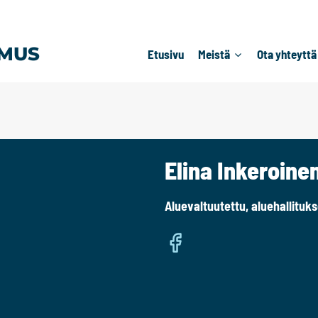
MUS
Etusivu
Meistä
Ota yhteyttä
Elina Inkeroine
Aluevaltuutettu, aluehallituks