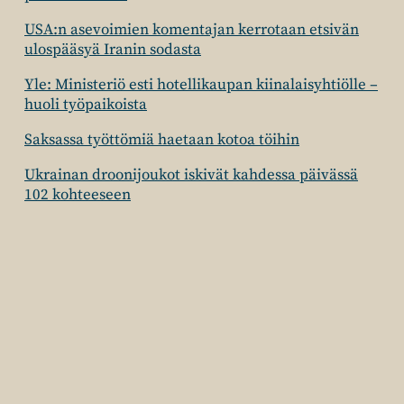
USA:n asevoimien komentajan kerrotaan etsivän
ulospääsyä Iranin sodasta
Yle: Ministeriö esti hotellikaupan kiinalaisyhtiölle –
huoli työpaikoista
Saksassa työttömiä haetaan kotoa töihin
Ukrainan droonijoukot iskivät kahdessa päivässä
102 kohteeseen