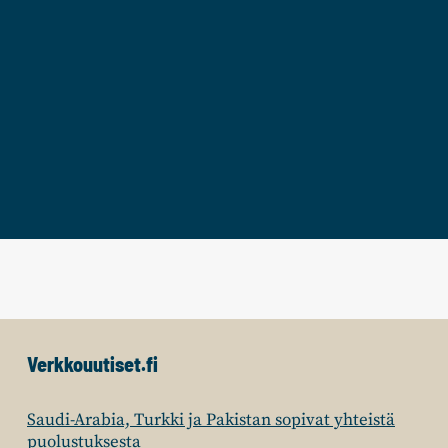
Verkkouutiset.fi
Saudi-Arabia, Turkki ja Pakistan sopivat yhteistä
puolustuksesta