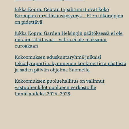
Jukka Kopra: Ceutan tapahtumat ovat koko
Euroopan turvallisuuskysymys – EU:n ulkorajojen
on pidettävä
Jukka Kopra: Garden Helsingin päätöksessä ei ole
mitään salattavaa – valtio ei ole maksanut
euroakaan
Kokoomuksen eduskuntaryhmä julkaisi
tekoälyraportin: kymmenen konkreettista päätöstä
ja sadan päivän ohjelma Suomelle
Kokoomuksen puoluehallitus on valinnut
vastuuhenkilöt puolueen verkostoille
toimikaudeksi 2026–2028