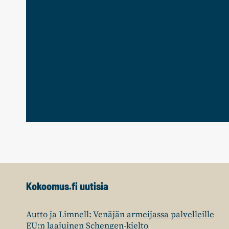
Kokoomus.fi uutisia
Autto ja Limnell: Venäjän armeijassa palvelleille
EU:n laajuinen Schengen-kielto