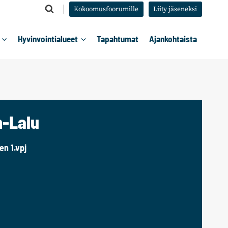
Kokoomusfoorumille
Liity jäseneksi
Hyvinvointialueet
Tapahtumat
Ajankohtaista
n-Lalu
en 1.vpj