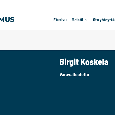
MUS
Etusivu
Meistä
Ota yhteyttä
Birgit Koskela
Varavaltuutettu