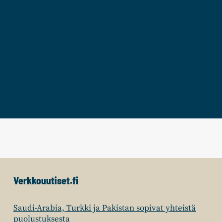
Verkkouutiset.fi
Saudi-Arabia, Turkki ja Pakistan sopivat yhteistä
puolustuksesta