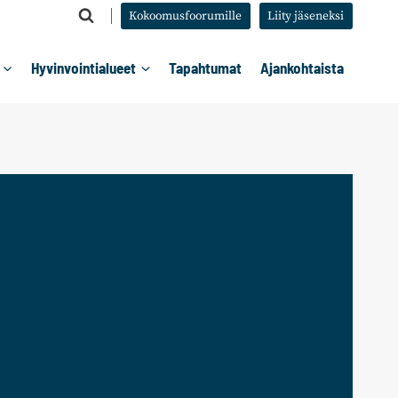
Kokoomusfoorumille
Liity jäseneksi
Hyvinvointialueet
Tapahtumat
Ajankohtaista