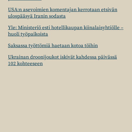
USA:n asevoimien komentajan kerrotaan etsivän
ulospääsyä Iranin sodasta
Yle: Ministeriö esti hotellikaupan kiinalaisyhtiölle –
huoli työpaikoista
Saksassa työttömiä haetaan kotoa töihin
Ukrainan droonijoukot iskivät kahdessa päivässä
102 kohteeseen