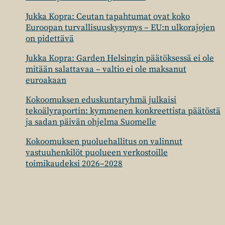
Jukka Kopra: Ceutan tapahtumat ovat koko
Euroopan turvallisuuskysymys – EU:n ulkorajojen
on pidettävä
Jukka Kopra: Garden Helsingin päätöksessä ei ole
mitään salattavaa – valtio ei ole maksanut
euroakaan
Kokoomuksen eduskuntaryhmä julkaisi
tekoälyraportin: kymmenen konkreettista päätöstä
ja sadan päivän ohjelma Suomelle
Kokoomuksen puoluehallitus on valinnut
vastuuhenkilöt puolueen verkostoille
toimikaudeksi 2026–2028