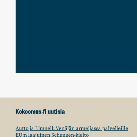
Kokoomus.fi uutisia
Autto ja Limnell: Venäjän armeijassa palvelleille
EU:n laajuinen Schengen-kielto