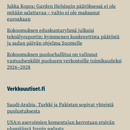
Jukka Kopra: Garden Helsingin päätöksessä ei ole
mitään salattavaa – valtio ei ole maksanut
euroakaan
Kokoomuksen eduskuntaryhmä julkaisi
tekoälyraportin: kymmenen konkreettista päätöstä
ja sadan päivän ohjelma Suomelle
Kokoomuksen puoluehallitus on valinnut
vastuuhenkilöt puolueen verkostoille toimikaudeksi
2026–2028
Verkkouutiset.fi
Saudi-Arabia, Turkki ja Pakistan sopivat yhteistä
puolustuksesta
USA:n asevoimien komentajan kerrotaan etsivän
ulospääsyä Iranin sodasta