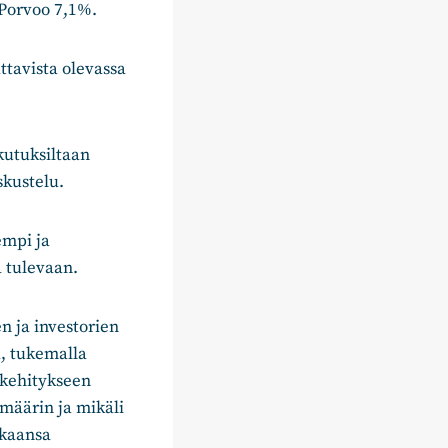
 Porvoo 7,1%.
ttavista olevassa
ikutuksiltaan
skustelu.
empi ja
a tulevaan.
n ja investorien
ä, tukemalla
okehitykseen
määrin ja mikäli
kkaansa