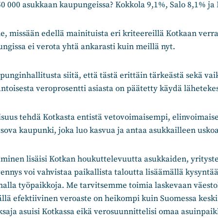
50 000 asukkaan kaupungeissa? Kokkola 9,1%, Salo 8,1% ja
missään edellä mainituista eri kriteereillä Kotkaan verra
ngissa ei verota yhtä ankarasti kuin meillä nyt.
unginhallitusta siitä, että tästä erittäin tärkeästä sekä va
antoisesta veroprosentti asiasta on päätetty käydä läheteke
isuus tehdä Kotkasta entistä vetovoimaisempi, elinvoimais
sova kaupunki, joka luo kasvua ja antaa asukkailleen usko
inen lisäisi Kotkan houkuttelevuutta asukkaiden, yrityste
ennys voi vahvistaa paikallista taloutta lisäämällä kysyntä
omalla työpaikkoja. Me tarvitsemme toimia laskevaan väest
ällä efektiivinen veroaste on heikompi kuin Suomessa keski
aja asuisi Kotkassa eikä verosuunnittelisi omaa asuinpai