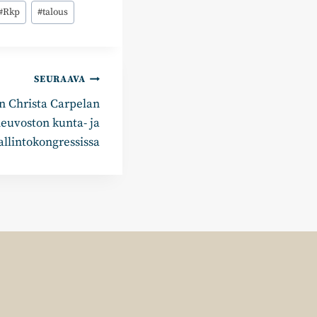
#
Rkp
#
talous
SEURAAVA
n Christa Carpelan
euvoston kunta- ja
allintokongressissa