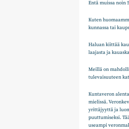
Entä muissa noin 
Kuten huomaamme, 
kunnassa tai kaupu
Haluan kiittää kaup
laajasta ja kauask
Meillä on mahdoll
tulevaisuuteen kat
Kuntaveron alentam
mielissä. Veronkev
yrittäjyyttä ja lu
puuttumiseksi. Tä
useampi veronmaks