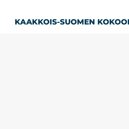
Siirry
sisältöön
KAAKKOIS-SUOMEN KOKOO