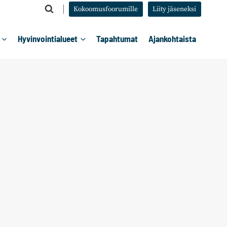
Kokoomusfoorumille
Liity jäseneksi
Hyvinvointialueet
Tapahtumat
Ajankohtaista