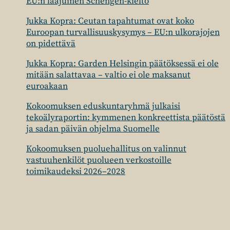
EU:n laajuinen Schengen-kielto
Jukka Kopra: Ceutan tapahtumat ovat koko
Euroopan turvallisuuskysymys – EU:n ulkorajojen
on pidettävä
Jukka Kopra: Garden Helsingin päätöksessä ei ole
mitään salattavaa – valtio ei ole maksanut
euroakaan
Kokoomuksen eduskuntaryhmä julkaisi
tekoälyraportin: kymmenen konkreettista päätöstä
ja sadan päivän ohjelma Suomelle
Kokoomuksen puoluehallitus on valinnut
vastuuhenkilöt puolueen verkostoille
toimikaudeksi 2026–2028