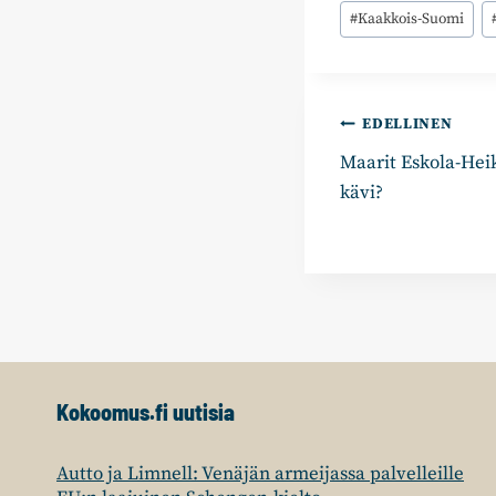
Avainsanat:
#
Kaakkois-Suomi
Artikkelie
EDELLINEN
Maarit Eskola-Hei
selaus
kävi?
Kokoomus.fi uutisia
Autto ja Limnell: Venäjän armeijassa palvelleille