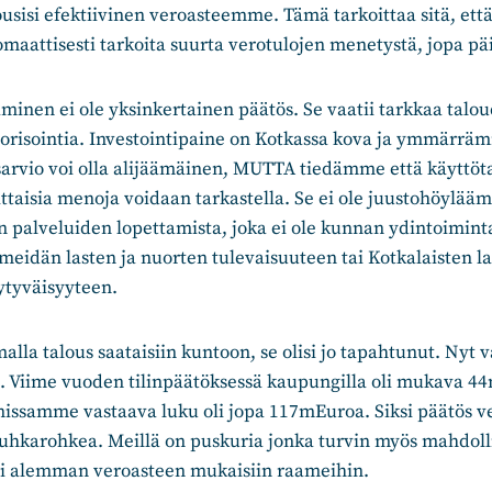
usisi efektiivinen veroasteemme. Tämä tarkoittaa sitä, ett
maattisesti tarkoita suurta verotulojen menetystä, jopa pä
inen ei ole yksinkertainen päätös. Se vaatii tarkkaa talou
iorisointia. Investointipaine on Kotkassa kova ja ymmärrä
sarvio voi olla alijäämäinen, MUTTA tiedämme että käyttöt
sittaisia menoja voidaan tarkastella. Se ei ole juustohöylääm
en palveluiden lopettamista, joka ei ole kunnan ydintoimintaa
meidän lasten ja nuorten tulevaisuuteen tai Kotkalaisten l
yytyväisyyteen.
malla talous saataisiin kuntoon, se olisi jo tapahtunut. Nyt 
ä. Viime vuoden tilinpäätöksessä kaupungilla oli mukava 4
rnissamme vastaava luku oli jopa 117mEuroa. Siksi päätös v
e uhkarohkea. Meillä on puskuria jonka turvin myös mahdolli
i alemman veroasteen mukaisiin raameihin.