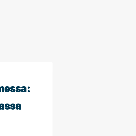
messa:
kassa