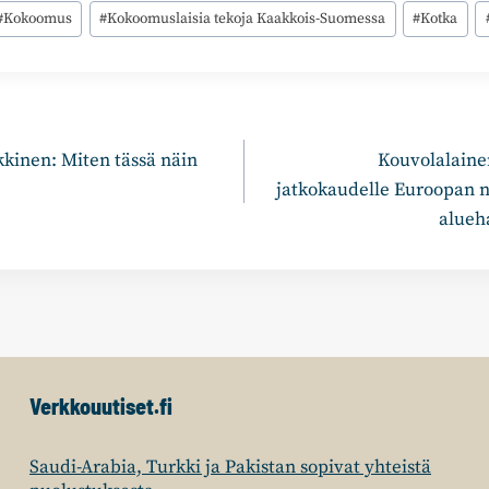
#
Kokoomus
#
Kokoomuslaisia tekoja Kaakkois-Suomessa
#
Kotka
n
kkinen: Miten tässä näin
Kouvolalaine
jatkokaudelle Euroopan n
alueh
Verkkouutiset.fi
Saudi-Arabia, Turkki ja Pakistan sopivat yhteistä