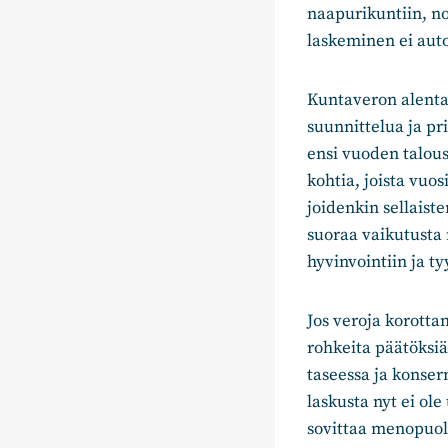
naapurikuntiin, no
laskeminen ei auto
Kuntaveron alentam
suunnittelua ja pr
ensi vuoden talou
kohtia, joista vuo
joidenkin sellaist
suoraa vaikutusta 
hyvinvointiin ja t
Jos veroja korotta
rohkeita päätöksi
taseessa ja konse
laskusta nyt ei ol
sovittaa menopuol