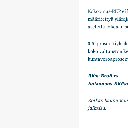
Kokoomus-RKP ei ha
määritettyä yläraj
asetettu oikeaan 
0,5 prosenttiyksik
koko valtuuston ke
kuntaveroaprosent
Riina Brofors
Kokoomus-RKP:n 
Kotkan kaupunginv
julkaisu
.