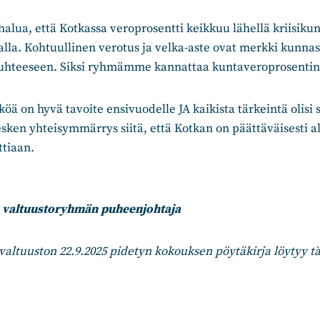
lua, että Kotkassa veroprosentti keikkuu lähellä kriisikun
alla. Kohtuullinen verotus ja velka-aste ovat merkki kunna
suhteeseen. Siksi ryhmämme kannattaa kuntaveroprosentin
köä on hyvä tavoite ensivuodelle JA kaikista tärkeintä olisi
sken yhteisymmärrys siitä, että Kotkan on päättäväisesti 
tiaan.
valtuustoryhmän puheenjohtaja
altuuston 22.9.2025 pidetyn kokouksen pöytäkirja löytyy tä