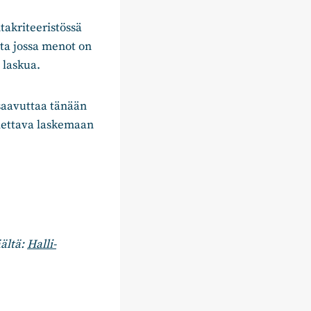
takriteeristössä
sta jossa menot on
 laskua.
 saavuttaa tänään
alettava laskemaan
ältä:
Halli-