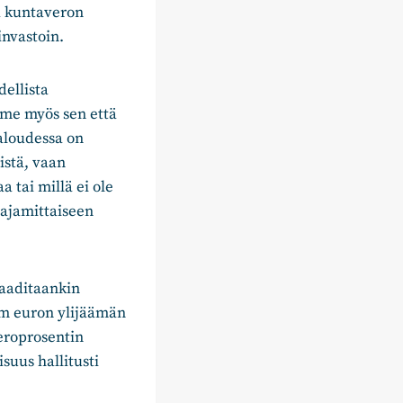
ä kuntaveron
invastoin.
dellista
mme myös sen että
aloudessa on
istä, vaan
 tai millä ei ole
aajamittaiseen
vaaditaankin
4m euron ylijäämän
eroprosentin
suus hallitusti