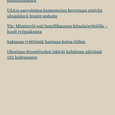
puolustuksesta
USA:n asevoimien komentajan kerrotaan etsivän
ulospääsyä Iranin sodasta
Yle: Ministeriö esti hotellikaupan kiinalaisyhtiölle –
huoli työpaikoista
Saksassa työttömiä haetaan kotoa töihin
Ukrainan droonijoukot iskivät kahdessa päivässä
102 kohteeseen