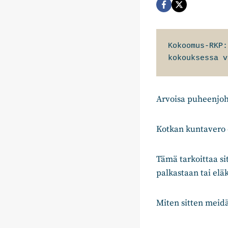
Kokoomus-RKP:
kokouksessa v
Arvoisa puheenjoht
Kotkan kuntavero 
Tämä tarkoittaa si
palkastaan tai el
Miten sitten meid