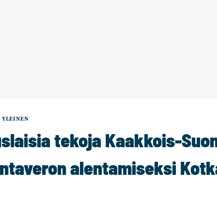
|
YLEINEN
laisia tekoja Kaakkois-Suo
untaveron alentamiseksi Kot