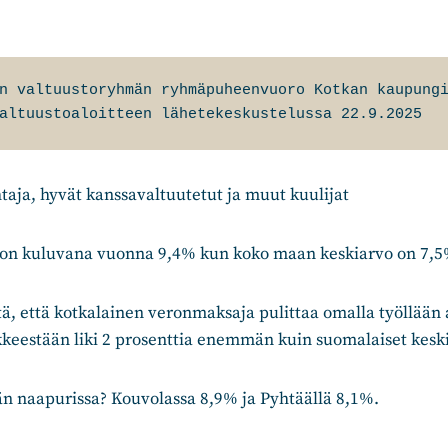
n valtuustoryhmän ryhmäpuheenvuoro Kotkan kaupungi
altuustoaloitteen lähetekeskustelussa 22.9.2025 
aja, hyvät kanssavaltuutetut ja muut kuulijat
on kuluvana vuonna 9,4% kun koko maan keskiarvo on 7,5
tä, että kotkalainen veronmaksaja pulittaa omalla työllään 
äkkeestään liki 2 prosenttia enemmän kuin suomalaiset kesk
än naapurissa? Kouvolassa 8,9% ja Pyhtäällä 8,1%.