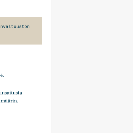
nvaltuuston 
%.
ansaitusta
imäärin.