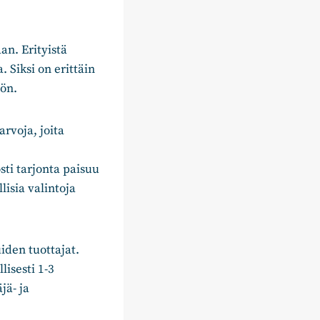
an. Erityistä
 Siksi on erittäin
öön.
arvoja, joita
sti tarjonta paisuu
lisia valintoja
iden tuottajat.
lisesti 1-3
jä- ja