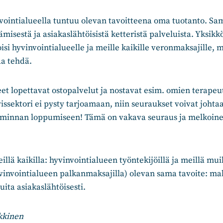
vointialueella tuntuu olevan tavoitteena oma tuotanto. Sa
ämisestä ja asiakaslähtöisistä ketteristä palveluista. Yksi
isi hyvinvointialueelle ja meille kaikille veronmaksajille, m
a tehdä.
eet lopettavat ostopalvelut ja nostavat esim. omien terapeu
yissektori ei pysty tarjoamaan, niin seuraukset voivat johtaa
oiminnan loppumiseen! Tämä on vakava seuraus ja melkoine
illä kaikilla: hyvinvointialueen työntekijöillä ja meillä m
hyvinvointialueen palkanmaksajilla) olevan sama tavoite: m
uita asiakaslähtöisesti.
kkinen