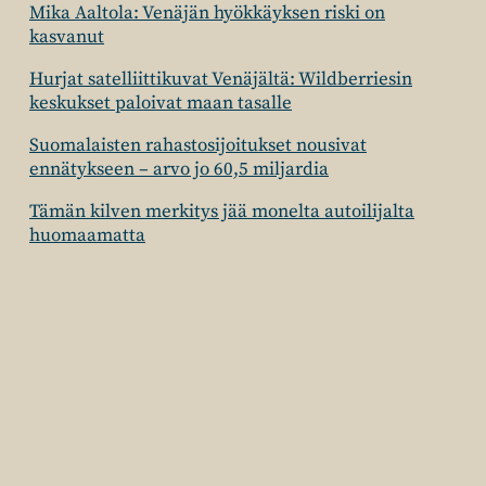
Mika Aaltola: Venäjän hyökkäyksen riski on
kasvanut
Hurjat satelliittikuvat Venäjältä: Wildberriesin
keskukset paloivat maan tasalle
Suomalaisten rahastosijoitukset nousivat
ennätykseen – arvo jo 60,5 miljardia
Tämän kilven merkitys jää monelta autoilijalta
huomaamatta