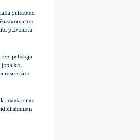
malla puhutaan
kkökustannusten
itä palveluita
ttien palkkoja
 jopa k.o.
n resurssien
uilla maakunnan
ahdollisimman