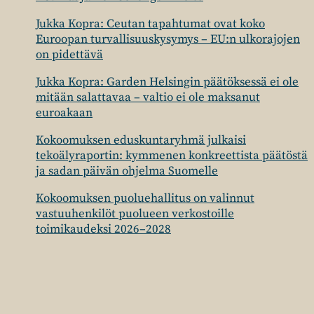
Jukka Kopra: Ceutan tapahtumat ovat koko
Euroopan turvallisuuskysymys – EU:n ulkorajojen
on pidettävä
Jukka Kopra: Garden Helsingin päätöksessä ei ole
mitään salattavaa – valtio ei ole maksanut
euroakaan
Kokoomuksen eduskuntaryhmä julkaisi
tekoälyraportin: kymmenen konkreettista päätöstä
ja sadan päivän ohjelma Suomelle
Kokoomuksen puoluehallitus on valinnut
vastuuhenkilöt puolueen verkostoille
toimikaudeksi 2026–2028