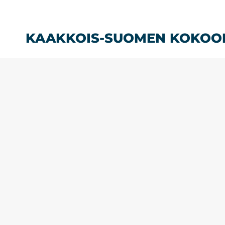
Siirry
sisältöön
KAAKKOIS-SUOMEN KOKOO