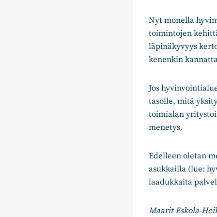
Nyt monella hyvin
toimintojen kehitt
läpinäkyvyys kerto
kenenkin kannatta
Jos hyvinvointialu
tasolle, mitä yksit
toimialan yrityst
menetys.
Edelleen oletan me
asukkailla (lue: 
laadukkaita palvel
Maarit Eskola-Hei