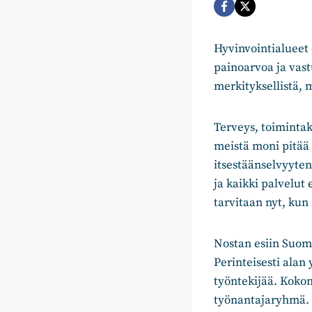
Hyvinvointialueet 
painoarvoa ja vast
merkityksellistä, 
Terveys, toimintaky
meistä moni pitää
itsestäänselvyyten
ja kaikki palvelut 
tarvitaan nyt, ku
Nostan esiin Suome
Perinteisesti alan 
työntekijää. Kokon
työnantajaryhmä.