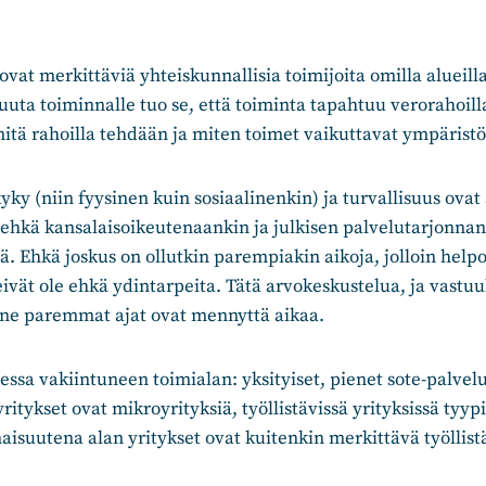
ovat merkittäviä yhteiskunnallisia toimijoita omilla alueilla
uuta toiminnalle tuo se, että toiminta tapahtuu verorahoilla.
mitä rahoilla tehdään ja miten toimet vaikuttavat ympärist
ky (niin fyysinen kuin sosiaalinenkin) ja turvallisuus ovat 
 ehkä kansalaisoikeutenaankin ja julkisen palvelutarjonnan
ä. Ehkä joskus on ollutkin parempiakin aikoja, jolloin helpo
eivät ole ehkä ydintarpeita. Tätä arvokeskustelua, ja vastuul
n ne paremmat ajat ovat mennyttä aikaa.
ssa vakiintuneen toimialan: yksityiset, pienet sote-palvelu
yritykset ovat mikroyrityksiä, työllistävissä yrityksissä tyypil
aisuutena alan yritykset ovat kuitenkin merkittävä työllistä