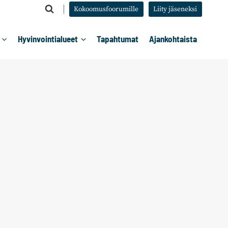
Kokoomusfoorumille
Liity jäseneksi
Hyvinvointialueet
Tapahtumat
Ajankohtaista