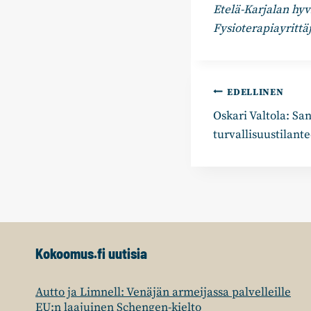
Etelä-Karjalan hyv
Fysioterapiayrittä
Artikkelie
EDELLINEN
Oskari Valtola: Sa
selaus
turvallisuustilant
Kokoomus.fi uutisia
Autto ja Limnell: Venäjän armeijassa palvelleille
EU:n laajuinen Schengen-kielto