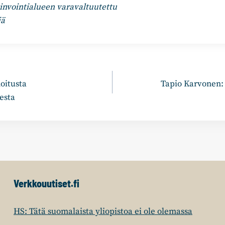
invointialueen varavaltuutettu
jä
n
noitusta
Tapio Karvonen:
eesta
Verkkouutiset.fi
HS: Tätä suomalaista yliopistoa ei ole olemassa