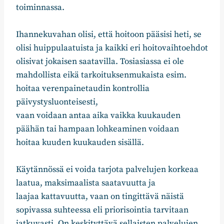
toiminnassa.
Ihannekuvahan olisi, että hoitoon pääsisi heti, se
olisi huippulaatuista ja kaikki eri hoitovaihtoehdot
olisivat jokaisen saatavilla. Tosiasiassa ei ole
mahdollista eikä tarkoituksenmukaista esim.
hoitaa verenpainetaudin kontrollia
päivystysluonteisesti,
vaan voidaan antaa aika vaikka kuukauden
päähän tai hampaan lohkeaminen voidaan
hoitaa kuuden kuukauden sisällä.
Käytännössä ei voida tarjota palvelujen korkeaa
laatua, maksimaalista saatavuutta ja
laajaa kattavuutta, vaan on tingittävä näistä
sopivassa suhteessa eli priorisointia tarvitaan
jatkuvasti. On keskityttävä sellaisten palvelujen