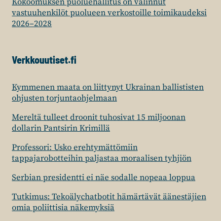
Kokoomuksen puoluehallitus on valinnut
vastuuhenkilöt puolueen verkostoille toimikaudeksi
2026–2028
Verkkouutiset.fi
Kymmenen maata on liittynyt Ukrainan ballististen
ohjusten torjuntaohjelmaan
Mereltä tulleet droonit tuhosivat 15 miljoonan
dollarin Pantsirin Krimillä
Professori: Usko erehtymättömiin
tappajarobotteihin paljastaa moraalisen tyhjiön
Serbian presidentti ei näe sodalle nopeaa loppua
Tutkimus: Tekoälychatbotit hämärtävät äänestäjien
omia poliittisia näkemyksiä