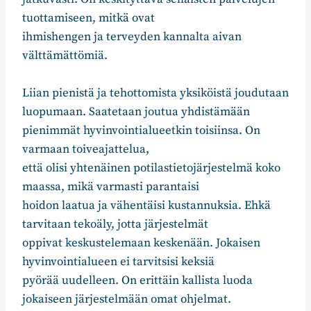
tuottamiseen, mitkä ovat
ihmishengen ja terveyden kannalta aivan
välttämättömiä.
Liian pienistä ja tehottomista yksiköistä joudutaan
luopumaan. Saatetaan joutua yhdistämään
pienimmät hyvinvointialueetkin toisiinsa. On
varmaan toiveajattelua,
että olisi yhtenäinen potilastietojärjestelmä koko
maassa, mikä varmasti parantaisi
hoidon laatua ja vähentäisi kustannuksia. Ehkä
tarvitaan tekoäly, jotta järjestelmät
oppivat keskustelemaan keskenään. Jokaisen
hyvinvointialueen ei tarvitsisi keksiä
pyörää uudelleen. On erittäin kallista luoda
jokaiseen järjestelmään omat ohjelmat.