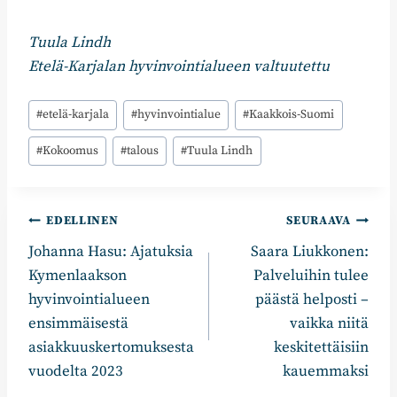
Tuula Lindh
Etelä-Karjalan hyvinvointialueen valtuutettu
Avainsanat:
#
etelä-karjala
#
hyvinvointialue
#
Kaakkois-Suomi
#
Kokoomus
#
talous
#
Tuula Lindh
Artikkelien
EDELLINEN
SEURAAVA
Johanna Hasu: Ajatuksia
Saara Liukkonen:
selaus
Kymenlaakson
Palveluihin tulee
hyvinvointialueen
päästä helposti –
ensimmäisestä
vaikka niitä
asiakkuuskertomuksesta
keskitettäisiin
vuodelta 2023
kauemmaksi