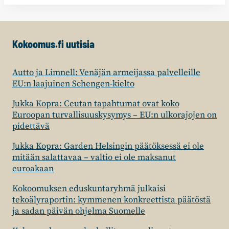
Kokoomus.fi uutisia
Autto ja Limnell: Venäjän armeijassa palvelleille
EU:n laajuinen Schengen-kielto
Jukka Kopra: Ceutan tapahtumat ovat koko
Euroopan turvallisuuskysymys – EU:n ulkorajojen on
pidettävä
Jukka Kopra: Garden Helsingin päätöksessä ei ole
mitään salattavaa – valtio ei ole maksanut
euroakaan
Kokoomuksen eduskuntaryhmä julkaisi
tekoälyraportin: kymmenen konkreettista päätöstä
ja sadan päivän ohjelma Suomelle