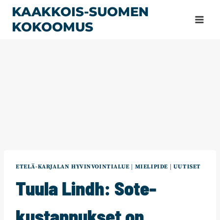
Siirry
KAAKKOIS-SUOMEN
sisältöön
KOKOOMUS
ETELÄ-KARJALAN HYVINVOINTIALUE
|
MIELIPIDE
|
UUTISET
Tuula Lindh: Sote-
kustannukset on