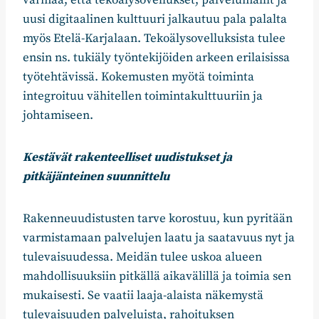
varmaa, että tekoälysovellukset, palvelumallit ja
uusi digitaalinen kulttuuri jalkautuu pala palalta
myös Etelä-Karjalaan. Tekoälysovelluksista tulee
ensin ns. tukiäly työntekijöiden arkeen erilaisissa
työtehtävissä. Kokemusten myötä toiminta
integroituu vähitellen toimintakulttuuriin ja
johtamiseen.
Kestävät rakenteelliset uudistukset ja
pitkäjänteinen suunnittelu
Rakenneuudistusten tarve korostuu, kun pyritään
varmistamaan palvelujen laatu ja saatavuus nyt ja
tulevaisuudessa. Meidän tulee uskoa alueen
mahdollisuuksiin pitkällä aikavälillä ja toimia sen
mukaisesti. Se vaatii laaja-alaista näkemystä
tulevaisuuden palveluista, rahoituksen