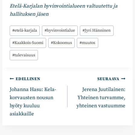
Etelä-Karjalan hyvinvointialueen valtuutettu ja
hallituksen jäsen
Avainsanat:
#
etelä-karjala
#
hyvinvointialue
#
Jyri Hänninen
#
Kaakkois-Suomi
#
Kokoomus
#
muutos
#
tulevaisuus
Artikkelien
EDELLINEN
SEURAAVA
Johanna Hasu: Kela-
Jerena Juutilainen:
selaus
korvausten nousun
Yhteinen turvamme,
hyöty kuuluu
yhteinen vastuumme
asiakkaille