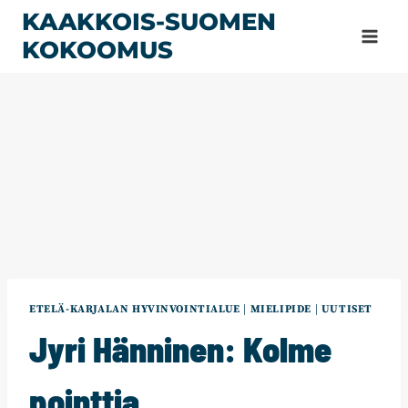
Siirry
KAAKKOIS-SUOMEN
sisältöön
KOKOOMUS
ETELÄ-KARJALAN HYVINVOINTIALUE
|
MIELIPIDE
|
UUTISET
Jyri Hänninen: Kolme
pointtia