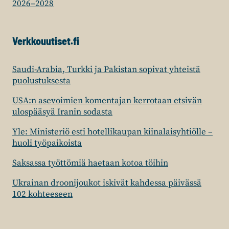
2026–2028
Verkkouutiset.fi
Saudi-Arabia, Turkki ja Pakistan sopivat yhteistä
puolustuksesta
USA:n asevoimien komentajan kerrotaan etsivän
ulospääsyä Iranin sodasta
Yle: Ministeriö esti hotellikaupan kiinalaisyhtiölle –
huoli työpaikoista
Saksassa työttömiä haetaan kotoa töihin
Ukrainan droonijoukot iskivät kahdessa päivässä
102 kohteeseen