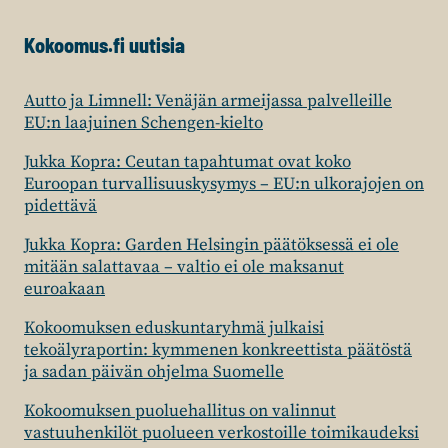
Kokoomus.fi uutisia
Autto ja Limnell: Venäjän armeijassa palvelleille
EU:n laajuinen Schengen-kielto
Jukka Kopra: Ceutan tapahtumat ovat koko
Euroopan turvallisuuskysymys – EU:n ulkorajojen on
pidettävä
Jukka Kopra: Garden Helsingin päätöksessä ei ole
mitään salattavaa – valtio ei ole maksanut
euroakaan
Kokoomuksen eduskuntaryhmä julkaisi
tekoälyraportin: kymmenen konkreettista päätöstä
ja sadan päivän ohjelma Suomelle
Kokoomuksen puoluehallitus on valinnut
vastuuhenkilöt puolueen verkostoille toimikaudeksi