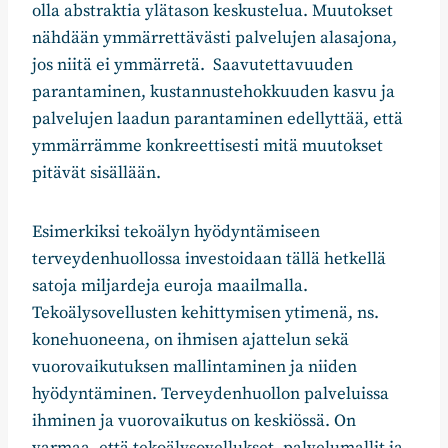
olla abstraktia ylätason keskustelua. Muutokset
nähdään ymmärrettävästi palvelujen alasajona,
jos niitä ei ymmärretä. Saavutettavuuden
parantaminen, kustannustehokkuuden kasvu ja
palvelujen laadun parantaminen edellyttää, että
ymmärrämme konkreettisesti mitä muutokset
pitävät sisällään.
Esimerkiksi tekoälyn hyödyntämiseen
terveydenhuollossa investoidaan tällä hetkellä
satoja miljardeja euroja maailmalla.
Tekoälysovellusten kehittymisen ytimenä, ns.
konehuoneena, on ihmisen ajattelun sekä
vuorovaikutuksen mallintaminen ja niiden
hyödyntäminen. Terveydenhuollon palveluissa
ihminen ja vuorovaikutus on keskiössä. On