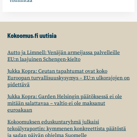
toimintaa
Kokoomus.fi uutisia
Autto ja Limnell: Venäjän armeijassa palvelleille
EU:n laajuinen Schengen-kielto
Jukka Kopra: Ceutan tapahtumat ovat koko
Euroopan turvallisuuskysymys – EU:n ulkorajojen on
pidettävä
Jukka Kopra: Garden Helsingin päätöksessä ei ole
mitään salattavaa – valtio ei ole maksanut
euroakaan
Kokoomuksen eduskuntaryhmä julkaisi
tekoälyraportin: kymmenen konkreettista päätöstä
ja sadan päivän ohjelma Suomelle