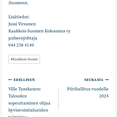
Suomeen.
Lisätiedot:
Jussi Virsunen
Kaakkois-Suomen Kokoomus ry
puheenjohtaja
044 238 4140
Avainsanat:
#
Kaakkois-Suomi
Artikkelien
EDELLINEN
SEURAAVA
Ville Tanskanen:
Piirihallitus vuodelle
selaus
Talouden
2024
sopeuttaminen ohjaa
hyvinvointialueiden