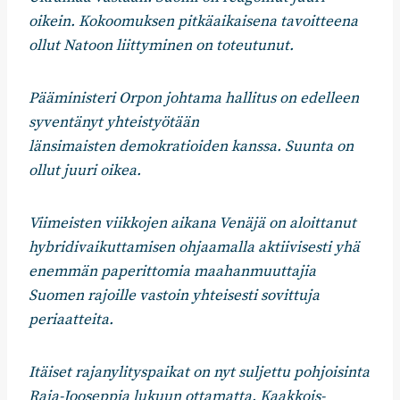
oikein. Kokoomuksen pitkäaikaisena tavoitteena
ollut Natoon liittyminen on toteutunut.
Pääministeri Orpon johtama hallitus on edelleen
syventänyt yhteistyötään
länsimaisten demokratioiden kanssa. Suunta on
ollut juuri oikea.
Viimeisten viikkojen aikana Venäjä on aloittanut
hybridivaikuttamisen ohjaamalla aktiivisesti yhä
enemmän paperittomia maahanmuuttajia
Suomen rajoille vastoin yhteisesti sovittuja
periaatteita.
Itäiset rajanylityspaikat on nyt suljettu pohjoisinta
Raja-Jooseppia lukuun ottamatta. Kaakkois-