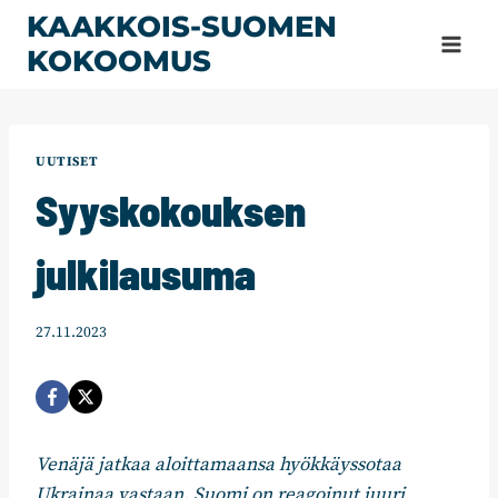
Siirry
KAAKKOIS-SUOMEN
sisältöön
KOKOOMUS
UUTISET
Syyskokouksen
julkilausuma
27.11.2023
Venäjä jatkaa aloittamaansa hyökkäyssotaa
Ukrainaa vastaan. Suomi on reagoinut juuri