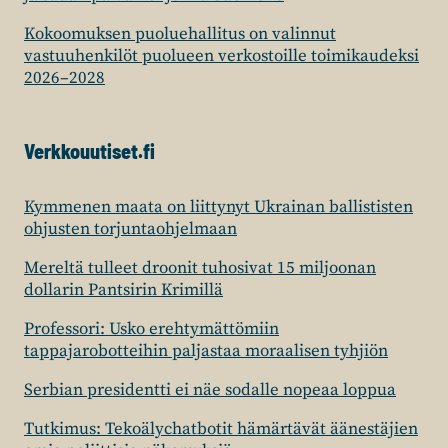
Kokoomuksen puoluehallitus on valinnut
vastuuhenkilöt puolueen verkostoille toimikaudeksi
2026–2028
Verkkouutiset.fi
Kymmenen maata on liittynyt Ukrainan ballististen
ohjusten torjuntaohjelmaan
Mereltä tulleet droonit tuhosivat 15 miljoonan
dollarin Pantsirin Krimillä
Professori: Usko erehtymättömiin
tappajarobotteihin paljastaa moraalisen tyhjiön
Serbian presidentti ei näe sodalle nopeaa loppua
Tutkimus: Tekoälychatbotit hämärtävät äänestäjien