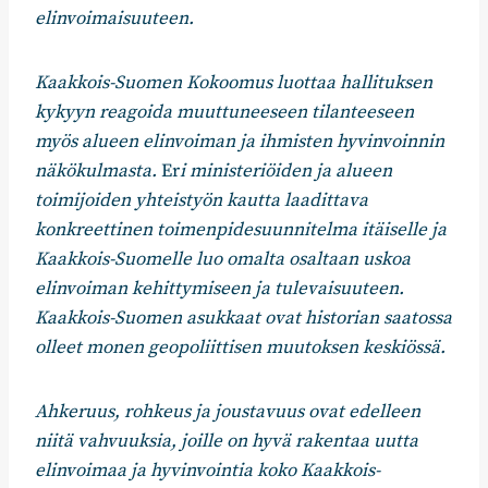
elinvoimaisuuteen.
Kaakkois-Suomen Kokoomus luottaa hallituksen
kykyyn reagoida muuttuneeseen tilanteeseen
myös alueen elinvoiman ja ihmisten hyvinvoinnin
näkökulmasta.
Er
i ministeriöiden ja alueen
toimijoiden yhteistyön kautta laadittava
konkreettinen toimenpidesuunnitelma itäiselle ja
Kaakkois-Suomelle luo omalta osaltaan uskoa
elinvoiman kehittymiseen ja tulevaisuuteen.
Kaakkois-Suomen asukkaat ovat historian saatossa
olleet monen geopoliittisen muutoksen keskiössä.
Ahkeruus, rohkeus ja joustavuus ovat edelleen
niitä vahvuuksia, joille on hyvä rakentaa uutta
elinvoimaa ja hyvinvointia koko Kaakkois-