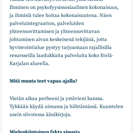
Ihminen on psykofyysissosiaalinen kokonaisuus,
ja ihmisiä tulee hoitaa kokonaisuutena. Näen
palveluintegraation, palveluiden
yhteensovittamisen ja yhteensovittavan
johtamisen aivan keskeisenä tekijänä, jotta
hyvinvointialue pystyy tarjoamaan rajallisilla
resursseilla laadukkaita palveluita koko Etelä-
Karjalan alueella.
Mitä muuta teet vapaa-ajalla?
Vietän aikaa perheeni ja ystävieni kanssa.
Tykkään käydä uimassa ja hiihtämässä. Kuuntelen
usein siivotessa äänikirjoja.
Mielenkiintoinen fakta sinusta