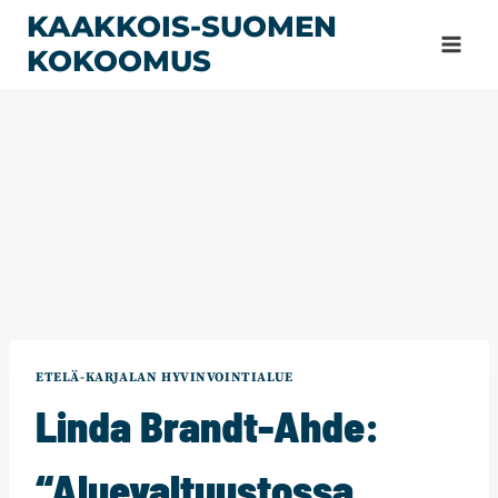
Siirry
KAAKKOIS-SUOMEN
sisältöön
KOKOOMUS
ETELÄ-KARJALAN HYVINVOINTIALUE
Linda Brandt-Ahde:
“Aluevaltuustossa