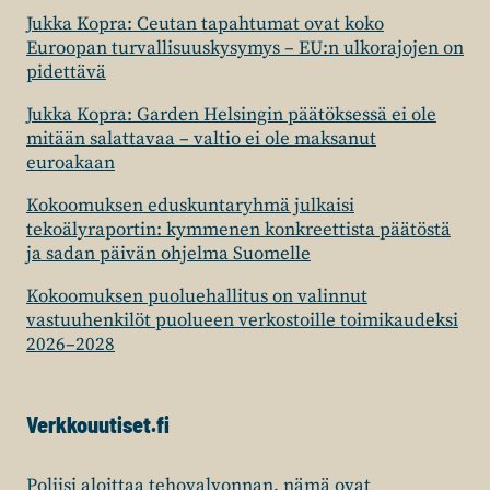
Jukka Kopra: Ceutan tapahtumat ovat koko
Euroopan turvallisuuskysymys – EU:n ulkorajojen on
pidettävä
Jukka Kopra: Garden Helsingin päätöksessä ei ole
mitään salattavaa – valtio ei ole maksanut
euroakaan
Kokoomuksen eduskuntaryhmä julkaisi
tekoälyraportin: kymmenen konkreettista päätöstä
ja sadan päivän ohjelma Suomelle
Kokoomuksen puoluehallitus on valinnut
vastuuhenkilöt puolueen verkostoille toimikaudeksi
2026–2028
Verkkouutiset.fi
Poliisi aloittaa tehovalvonnan, nämä ovat