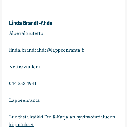
Linda Brandt-Ahde
Aluevaltuutettu
linda.brandtahde@lappeenranta.fi
Nettisivuilleni
044 358 4941
Lappeenranta
Lue tästä kaikki Etelä-Karjalan hyvinvointialueen
kirjoitukset