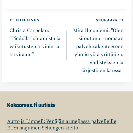
Artikkelien
EDELLINEN
SEURAAVA
Christa Carpelan:
Mira Ilmoniemi: ”Olen
selaus
”Tiedolla johtamista ja
sitoutunut tuomaan
vaikutusten arviointia
palvelurakenteeseen
tarvitaan!”
yhteistyötä yrittäjien,
yhdistyksien ja
järjestöjen kanssa”
Kokoomus.fi uutisia
Autto ja Limnell: Venäjän armeijassa palvelleille
EU:n laajuinen Schengen-kielto