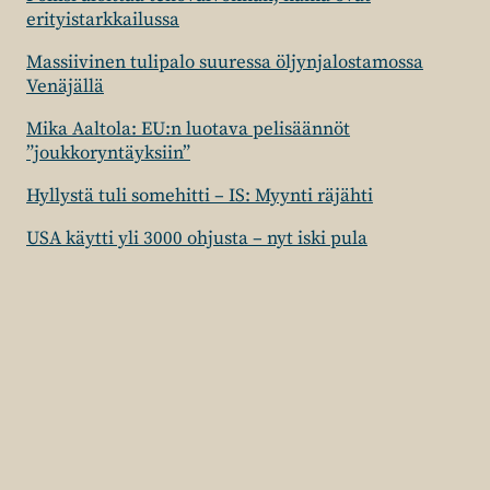
erityistarkkailussa
Massiivinen tulipalo suuressa öljynjalostamossa
Venäjällä
Mika Aaltola: EU:n luotava pelisäännöt
”joukkoryntäyksiin”
Hyllystä tuli somehitti – IS: Myynti räjähti
USA käytti yli 3000 ohjusta – nyt iski pula