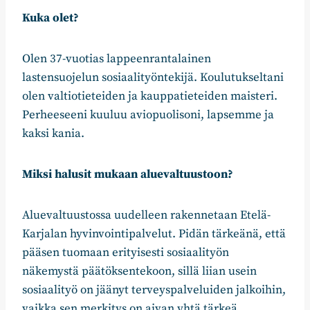
Kuka olet?
Olen 37-vuotias lappeenrantalainen
lastensuojelun sosiaalityöntekijä. Koulutukseltani
olen valtiotieteiden ja kauppatieteiden maisteri.
Perheeseeni kuuluu aviopuolisoni, lapsemme ja
kaksi kania.
Miksi halusit mukaan aluevaltuustoon?
Aluevaltuustossa uudelleen rakennetaan Etelä-
Karjalan hyvinvointipalvelut. Pidän tärkeänä, että
pääsen tuomaan erityisesti sosiaalityön
näkemystä päätöksentekoon, sillä liian usein
sosiaalityö on jäänyt terveyspalveluiden jalkoihin,
vaikka sen merkitys on aivan yhtä tärkeä.