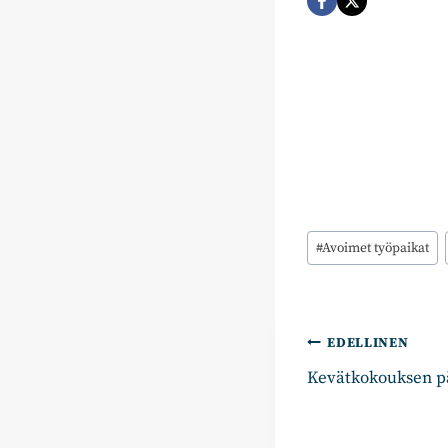
Avainsanat:
#
Avoimet työpaikat
Artikkelie
EDELLINEN
Kevätkokouksen p
selaus