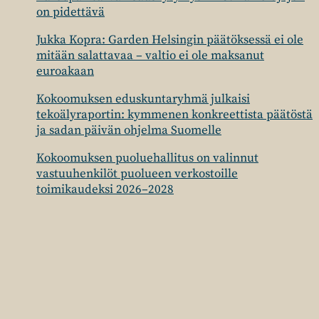
on pidettävä
Jukka Kopra: Garden Helsingin päätöksessä ei ole
mitään salattavaa – valtio ei ole maksanut
euroakaan
Kokoomuksen eduskuntaryhmä julkaisi
tekoälyraportin: kymmenen konkreettista päätöstä
ja sadan päivän ohjelma Suomelle
Kokoomuksen puoluehallitus on valinnut
vastuuhenkilöt puolueen verkostoille
toimikaudeksi 2026–2028