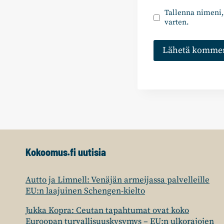
Tallenna nimeni,
varten.
Kokoomus.fi uutisia
Autto ja Limnell: Venäjän armeijassa palvelleille
EU:n laajuinen Schengen-kielto
Jukka Kopra: Ceutan tapahtumat ovat koko
Euroopan turvallisuuskysymys – EU:n ulkorajojen