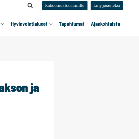
Kokoomusfoorumille
Liity jäseneksi
Hyvinvointialueet
Tapahtumat
Ajankohtaista
akson ja