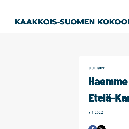
Siirry
sisältöön
KAAKKOIS-SUOMEN KOKOO
UUTISET
Haemme p
Etelä-Kar
8.6.2022