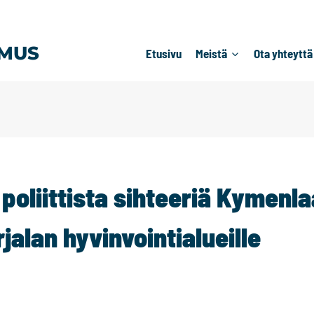
MUS
Etusivu
Meistä
Ota yhteyttä
oliittista sihteeriä Kymenla
jalan hyvinvointialueille