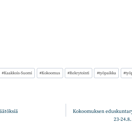
#
Kaakkois-Suomi
#
Kokoomus
#
Rekrytointi
#
työpaikka
#
työ
n
äätöksiä
Kokoomuksen eduskuntar
23-24.8