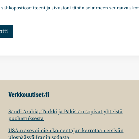
 sähköpostiosoitteeni ja sivustoni tähän selaimeen seuraavaa k
Verkkouutiset.fi
Saudi-Arabia, Turkki ja Pakistan sopivat yhteistä
puolustuksesta
USA:n asevoimien komentajan kerrotaan etsivän
ulospääsyä Iranin sodasta