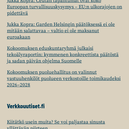
Jukka Kopra: Ceutan tapahtumat ovat koko
Euroopan turvallisuuskysymys – EU:n ulkorajojen on
pidettävä
Jukka Kopra: Garden Helsingin päätöksessä ei ole
mitään salattavaa – valtio ei ole maksanut
euroakaan
Kokoomuksen eduskuntaryhmä julkaisi
tekoälyraportin: kymmenen konkreettista päätöstä
ja sadan päivän ohjelma Suomelle
Kokoomuksen puoluehallitus on valinnut
vastuuhenkilöt puolueen verkostoille toimikaudeksi
2026–2028
Verkkouutiset.fi
Kiitätkö usein muita? Se voi paljastaa sinusta
yllättävän piirteen