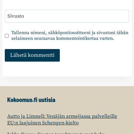
Sivusto
Tallenna nimeni, sähköpostiosoitteeni ja sivustoni tähän
selaimeen seuraavaa kommentointikertaa varten.
Kokoomus.fi uutisia
Autto ja Limnell: Venäjän armeijassa palvelleille
EU:n laajuinen Schengen-kielto