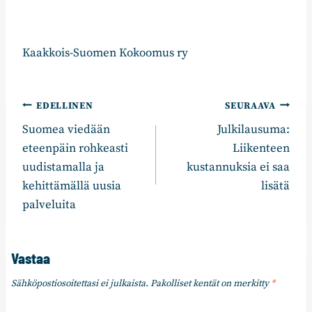
Kaakkois-Suomen Kokoomus ry
Artikkelien
EDELLINEN
SEURAAVA
Suomea viedään
Julkilausuma:
selaus
eteenpäin rohkeasti
Liikenteen
uudistamalla ja
kustannuksia ei saa
kehittämällä uusia
lisätä
palveluita
Vastaa
Sähköpostiosoitettasi ei julkaista.
Pakolliset kentät on merkitty
*