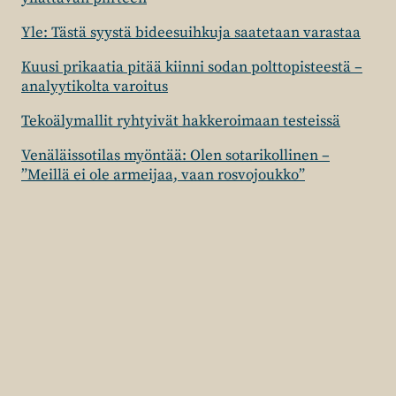
Yle: Tästä syystä bideesuihkuja saatetaan varastaa
Kuusi prikaatia pitää kiinni sodan polttopisteestä –
analyytikolta varoitus
Tekoälymallit ryhtyivät hakkeroimaan testeissä
Venäläissotilas myöntää: Olen sotarikollinen –
”Meillä ei ole armeijaa, vaan rosvojoukko”