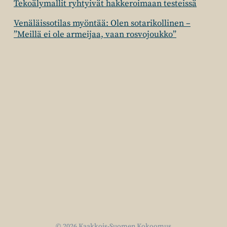
Tekoälymallit ryhtyivät hakkeroimaan testeissä
Venäläissotilas myöntää: Olen sotarikollinen –
”Meillä ei ole armeijaa, vaan rosvojoukko”
© 2026 Kaakkois-Suomen Kokoomus