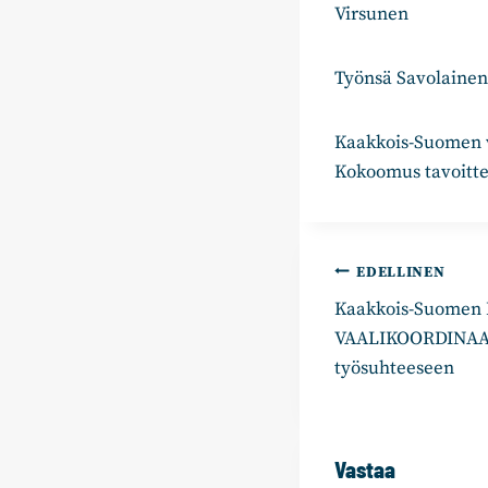
Virsunen
Työnsä Savolainen 
Kaakkois-Suomen va
Kokoomus tavoitte
Artikkelie
EDELLINEN
Kaakkois-Suomen
selaus
VAALIKOORDINAAT
työsuhteeseen
Vastaa