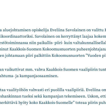
ja aluejohtamisen opiskelija Eveliina Savolainen on valitt
koordinaattoriksi. Savolainen on kerryttänyt laajaa koke
tötoiminnassa niin paikallis- piiri- kuin valtakunnallisellak
iminut Kaakkois-Suomen Kokoomusnuorten puheenjohtajan
en johtamaan piiri palkittiin Kokoomusnuorten ”Vuoden pii
aan vaikuttivat mm. vahva Kaakkois-Suomen vaalipiirin tun
pahtuma- ja kampanjaosaaminen.
 vaalityöhön vahvasti eri puolilla vaalipiiriä. Eveliina 
shankinnan tueksi sekä kampanjan tekemiseen. Uskon, ett
erkittävä hyöty koko Kaakkois-Suomelle” toteaa piirin puh