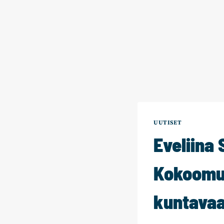
UUTISET
Eveliina
Kokoomuk
kuntavaa