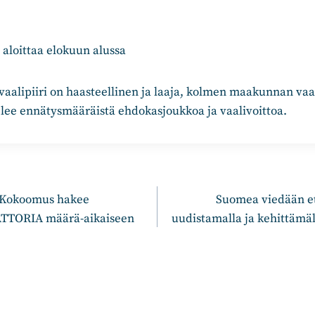
aloittaa elokuun alussa
alipiiri on haasteellinen ja laaja, kolmen maakunnan vaali
lee ennätysmääräistä ehdokasjoukkoa ja vaalivoittoa.
n
 Kokoomus hakee
Suomea viedään et
TORIA määrä-aikaiseen
uudistamalla ja kehittämäl