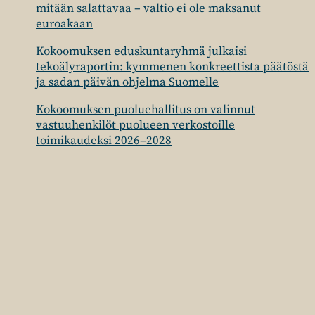
mitään salattavaa – valtio ei ole maksanut
euroakaan
Kokoomuksen eduskuntaryhmä julkaisi
tekoälyraportin: kymmenen konkreettista päätöstä
ja sadan päivän ohjelma Suomelle
Kokoomuksen puoluehallitus on valinnut
vastuuhenkilöt puolueen verkostoille
toimikaudeksi 2026–2028