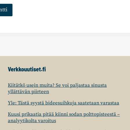
Verkkouutiset.fi
Kiitätkö usein muita? Se voi paljastaa sinusta
yllättävän piirteen
Yle: Tästä syystä bideesuihkuja saatetaan varastaa
Kuusi prikaatia pitää kiinni sodan polttopisteestä –
analyytikolta varoitus