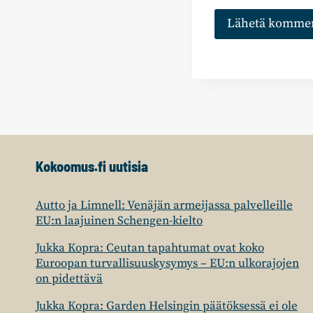
Kokoomus.fi uutisia
Autto ja Limnell: Venäjän armeijassa palvelleille
EU:n laajuinen Schengen-kielto
Jukka Kopra: Ceutan tapahtumat ovat koko
Euroopan turvallisuuskysymys – EU:n ulkorajojen
on pidettävä
Jukka Kopra: Garden Helsingin päätöksessä ei ole