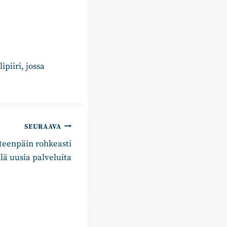
piiri, jossa
SEURAAVA
eenpäin rohkeasti
lä uusia palveluita