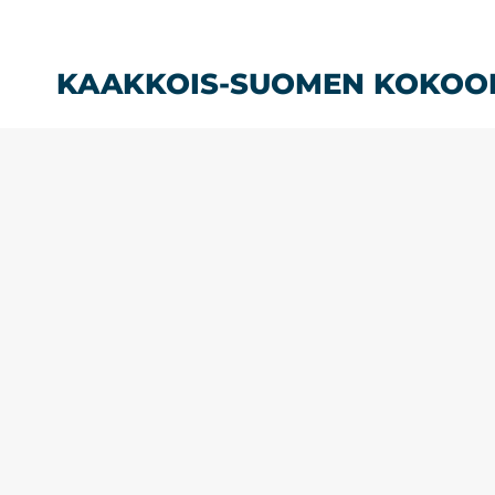
Siirry
sisältöön
KAAKKOIS-SUOMEN KOKOO