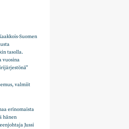
u Kaakkois-Suomen
musta
in tasolla.
a vuosina
rijärjestönä”
temus, valmiit
omaa erinomaista
ä hänen
eenjohtaja Jussi