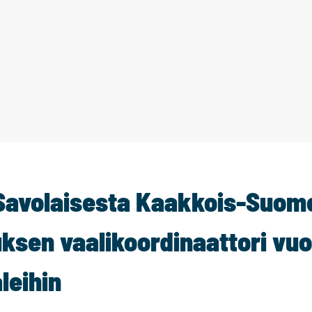
 Savolaisesta Kaakkois-Suom
sen vaalikoordinaattori vu
leihin