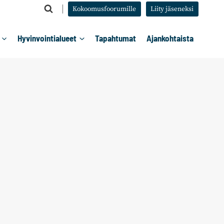
Kokoomusfoorumille
Liity jäseneksi
Hyvinvointialueet
Tapahtumat
Ajankohtaista