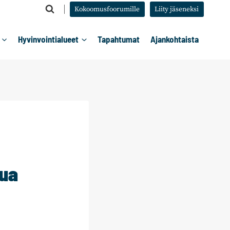
Kokoomusfoorumille
Liity jäseneksi
Hyvinvointialueet
Tapahtumat
Ajankohtaista
lua