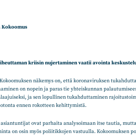
n Kokoomus
heuttaman kriisin nujertaminen vaatii avointa keskustel
Kokoomuksen näkemys on, että koronaviruksen tukahdutta
jaaminen on nopein ja paras tie yhteiskunnan palautumisee
aajuiseksi, ja sen lopullinen tukahduttaminen rajoitustoim
tonta ennen rokotteen kehittymistä.
siantuntijat ovat parhaita analysoimaan itse tautia, mutta
inta on osin myös poliitikkojen vastuulla. Kokoomuksen pol