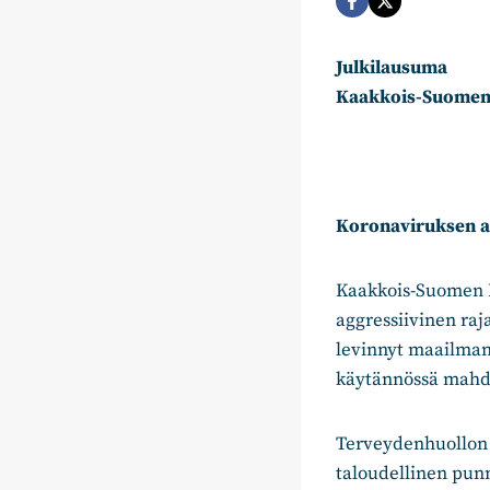
Julkilausuma
Kaakkois-Suome
Koronaviruksen ai
Kaakkois-Suomen 
aggressiivinen ra
levinnyt maailmanl
käytännössä mahdo
Terveydenhuollon a
taloudellinen punn