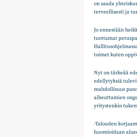
on saada yhteiskun
terveellisesti ja 
Jo ennestään heik
tuottamat peruspal
Hallitusohjelmassa
toimet kuten oppi
Nyt on tärkeää ede
edellytyksiä tulev
mahdollisuus pano
aiheuttamien ongel
yritystenkin tukem
-Talouden korjaami
huomioidaan aluee