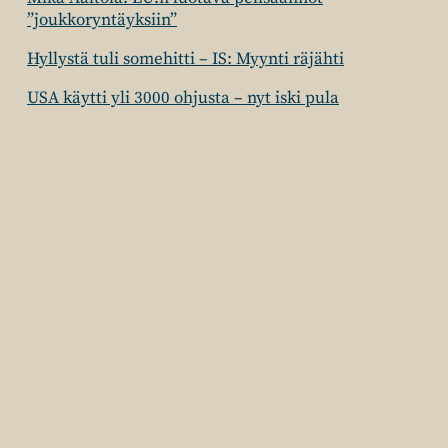
”joukkoryntäyksiin”
Hyllystä tuli somehitti – IS: Myynti räjähti
USA käytti yli 3000 ohjusta – nyt iski pula