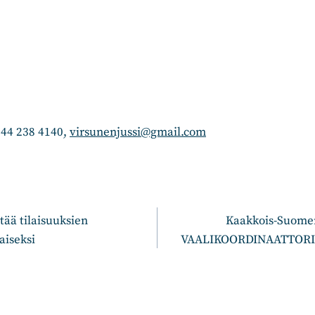
 044 238 4140,
virsunenjussi@gmail.com
n
ää tilaisuuksien
Kaakkois-Suome
aiseksi
VAALIKOORDINAATTORIA