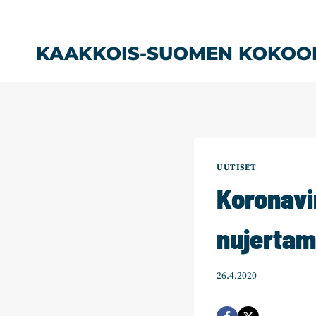
Siirry
sisältöön
KAAKKOIS-SUOMEN KOKOO
UUTISET
Koronavi
nujertam
26.4.2020