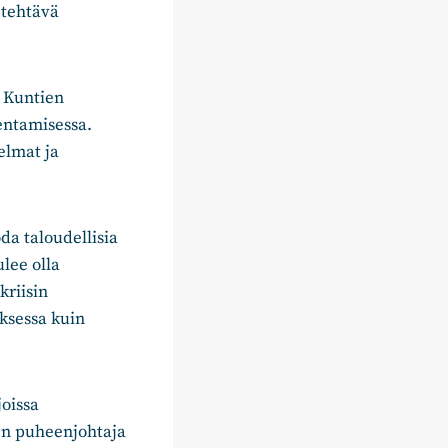
 tehtävä
. Kuntien
entamisessa.
elmat ja
da taloudellisia
lee olla
kriisin
uksessa kuin
joissa
en puheenjohtaja