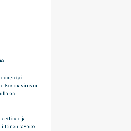
ua
minen tai
n. Koronavirus on
illa on
 eettinen ja
iittinen tavoite