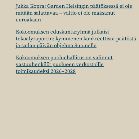
Jukka Kopra: Garden Helsingin päätöksessä ei ole
mitään salattavaa – valtio ei ole maksanut
euroakaan
Kokoomuksen eduskuntaryhmä julkaisi
tekoälyraportin: kymmenen konkreettista päätöstä
ja sadan päivän ohjelma Suomelle
Kokoomuksen puoluehallitus on valinnut
vastuuhenkilöt puolueen verkostoille
toimikaudeksi 2026–2028