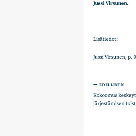
Jussi Virsunen.
Lisätiedot:
Jussi Virsunen, p.
Artikkelie
EDELLINEN
Kokoomus keskeytt
selaus
järjestämisen toist