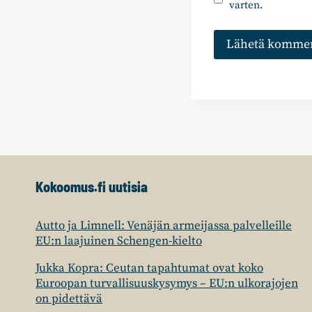
varten.
Kokoomus.fi uutisia
Autto ja Limnell: Venäjän armeijassa palvelleille
EU:n laajuinen Schengen-kielto
Jukka Kopra: Ceutan tapahtumat ovat koko
Euroopan turvallisuuskysymys – EU:n ulkorajojen
on pidettävä