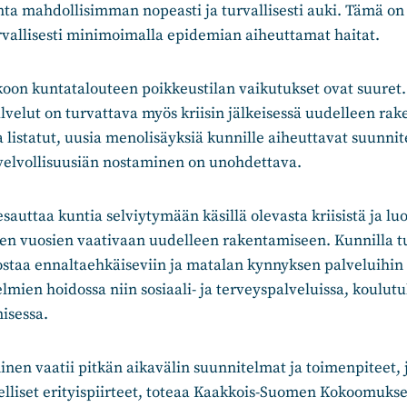
ta mahdollisimman nopeasti ja turvallisesti auki. Tämä on
turvallisesti minimoimalla epidemian aiheuttamat haitat.
koon kuntatalouteen poikkeustilan vaikutukset ovat suuret
velut on turvattava myös kriisin jälkeisessä uudelleen rak
 listatut, uusia menolisäyksiä kunnille aiheuttavat suunnit
velvollisuusiän nostaminen on unohdettava.
sauttaa kuntia selviytymään käsillä olevasta kriisistä ja luo
ien vuosien vaativaan uudelleen rakentamiseen. Kunnilla tu
staa ennaltaehkäiseviin ja matalan kynnyksen palveluihin 
mien hoidossa niin sosiaali- ja terveyspalveluissa, koulut
isessa.
nen vaatii pitkän aikavälin suunnitelmat ja toimenpiteet, 
lliset erityispiirteet, toteaa Kaakkois-Suomen Kokoomuks