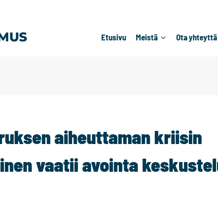
MUS
Etusivu
Meistä
Ota yhteyttä
ruksen aiheuttaman kriisin
inen vaatii avointa keskuste