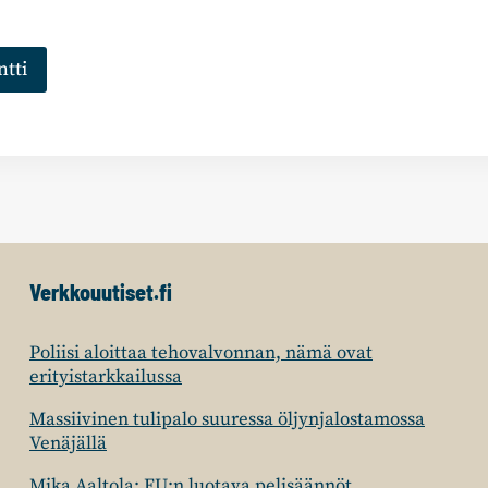
Verkkouutiset.fi
Poliisi aloittaa tehovalvonnan, nämä ovat
erityistarkkailussa
Massiivinen tulipalo suuressa öljynjalostamossa
Venäjällä
Mika Aaltola: EU:n luotava pelisäännöt