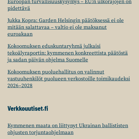
Euroopan turvallisuuskysymys – EU:n ulkorajojen on
pidettävä
Jukka Kopra: Garden Helsingin päätöksessä ei ole
mitään salattavaa – valtio ei ole maksanut
euroakaan
Kokoomuksen eduskuntaryhmä julkaisi
tekoälyraportin: kymmenen konkreettista päätöstä
ja sadan päivän ohjelma Suomelle
Kokoomuksen puoluehallitus on valinnut
vastuuhenkilöt puolueen verkostoille toimikaudeksi
2026–2028
Verkkouutiset.fi
Kymmenen maata on liittynyt Ukrainan ballististen
ohjusten torjuntaohjelmaan