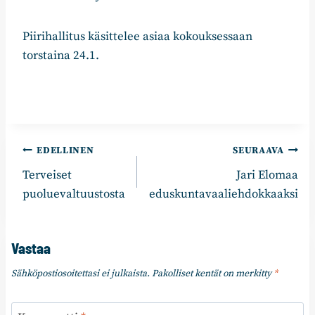
Piirihallitus käsittelee asiaa kokouksessaan
torstaina 24.1.
Artikkelien
EDELLINEN
SEURAAVA
Terveiset
Jari Elomaa
selaus
puoluevaltuustosta
eduskuntavaaliehdokkaaksi
Vastaa
Sähköpostiosoitettasi ei julkaista.
Pakolliset kentät on merkitty
*