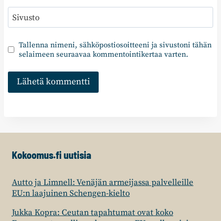
Sivusto
Tallenna nimeni, sähköpostiosoitteeni ja sivustoni tähän
selaimeen seuraavaa kommentointikertaa varten.
Kokoomus.fi uutisia
Autto ja Limnell: Venäjän armeijassa palvelleille
EU:n laajuinen Schengen-kielto
Jukka Kopra: Ceutan tapahtumat ovat koko