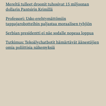
Mereltä tulleet droonit tuhosivat 15 miljoonan
dollarin Pantsirin Krimillä
Professori: Usko erehtymättömiin
tappajarobotteihin paljastaa moraalisen tyhjiön
Serbian presidentti ei näe sodalle nopeaa loppua
Tutkimus: Tekoälychatbotit hämärtävät äänestäjien
omia poliittisia näkemyksiä