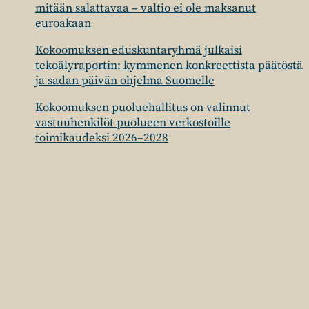
mitään salattavaa – valtio ei ole maksanut
euroakaan
Kokoomuksen eduskuntaryhmä julkaisi
tekoälyraportin: kymmenen konkreettista päätöstä
ja sadan päivän ohjelma Suomelle
Kokoomuksen puoluehallitus on valinnut
vastuuhenkilöt puolueen verkostoille
toimikaudeksi 2026–2028