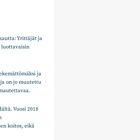
autta: Yrittäjät ja
luottavaisin
 tekemättömäksi ja
oja on jo muutettu
uomautettavaa.
ältä. Vuosi 2018
n
n koitos, eikä