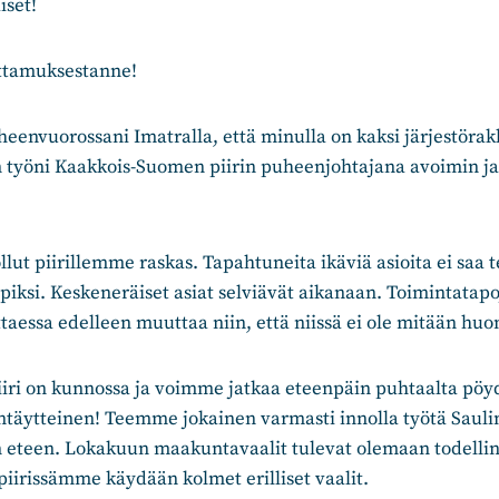
set!
ttamuksestanne!
heenvuorossani Imatralla, että minulla on kaksi järjestörakk
 työni Kaakkois-Suomen piirin puheenjohtajana avoimin ja 
llut piirillemme raskas. Tapahtuneita ikäviä asioita ei saa
 opiksi. Keskeneräiset asiat selviävät aikanaan. Toimintatap
vittaessa edelleen muuttaa niin, että niissä ei ole mitään h
iiri on kunnossa ja voimme jatkaa eteenpäin puhtaalta pöyd
ntäytteinen! Teemme jokainen varmasti innolla työtä Sauli
 eteen. Lokakuun maakuntavaalit tulevat olemaan todelline
 piirissämme käydään kolmet erilliset vaalit.