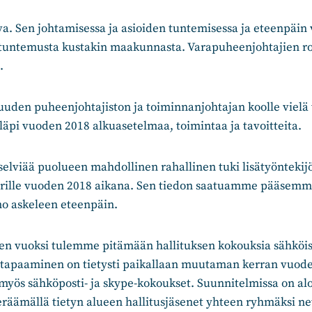
a. Sen johtamisessa ja asioiden tuntemisessa ja eteenpäin
istuntemusta kustakin maakunnasta. Varapuheenjohtajien ro
.
uden puheenjohtajiston ja toiminnanjohtajan koolle viel
äpi vuoden 2018 alkuasetelmaa, toimintaa ja tavoitteita.
elviää puolueen mahdollinen rahallinen tuki lisätyöntekij
irille vuoden 2018 aikana. Sen tiedon saatuamme pääsemm
mo askeleen eteenpäin.
jen vuoksi tulemme pitämään hallituksen kokouksia sähköis
tapaaminen on tietysti paikallaan muutaman kerran vuode
yös sähköposti- ja skype-kokoukset. Suunnitelmissa on alo
eräämällä tietyn alueen hallitusjäsenet yhteen ryhmäksi n