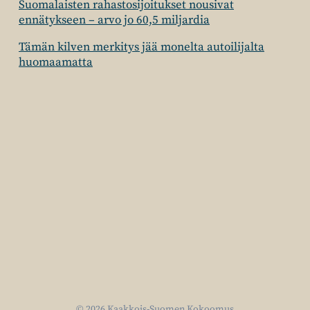
Suomalaisten rahastosijoitukset nousivat
ennätykseen – arvo jo 60,5 miljardia
Tämän kilven merkitys jää monelta autoilijalta
huomaamatta
© 2026 Kaakkois-Suomen Kokoomus