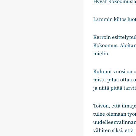
Hyvät Kokoomuslai
Lämmin kiitos luo
Kerroin esittelypu
Kokoomus. Aloitan
mielin.
Kulunut vuosi on o
niistä pitää ottaa
ja niitä pitää tar
Toivon, että ilmap
tulee olemaan työ
uudelleenvalinnan
vähiten siksi, että