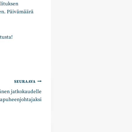
lituksen
en. Päivämäärä
tusta!
SEURAAVA
änen jatkokaudelle
apuheenjohtajaksi