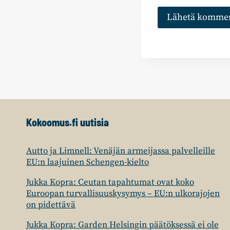
Kokoomus.fi uutisia
Autto ja Limnell: Venäjän armeijassa palvelleille
EU:n laajuinen Schengen-kielto
Jukka Kopra: Ceutan tapahtumat ovat koko
Euroopan turvallisuuskysymys – EU:n ulkorajojen
on pidettävä
Jukka Kopra: Garden Helsingin päätöksessä ei ole