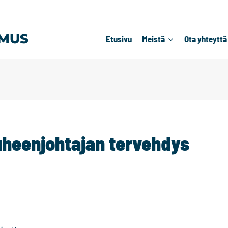
MUS
Etusivu
Meistä
Ota yhteyttä
heenjohtajan tervehdys