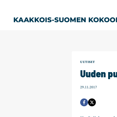
Siirry
sisältöön
KAAKKOIS-SUOMEN KOKOO
UUTISET
Uuden pu
29.11.2017