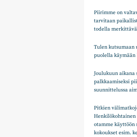
Piirimme on valtav
tarvitaan paikall
todella merkittävä
Tulen kutsumaan u
puolella käymään l
Joulukuun aikana s
palkkaamiseksi pi
suunnittelussa ai
Pitkien välimatko
Henkilökohtainen 
otamme käyttöön m
kokoukset esim. k