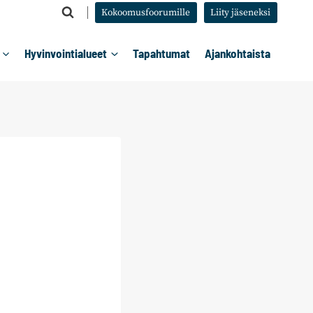
Kokoomusfoorumille
Liity jäseneksi
Hyvinvointialueet
Tapahtumat
Ajankohtaista