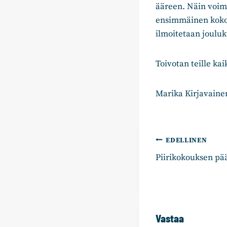
ääreen. Näin voim
ensimmäinen kokou
ilmoitetaan joulu
Toivotan teille ka
Marika Kirjavaine
Artikkelie
EDELLINEN
Piirikokouksen pä
selaus
Vastaa