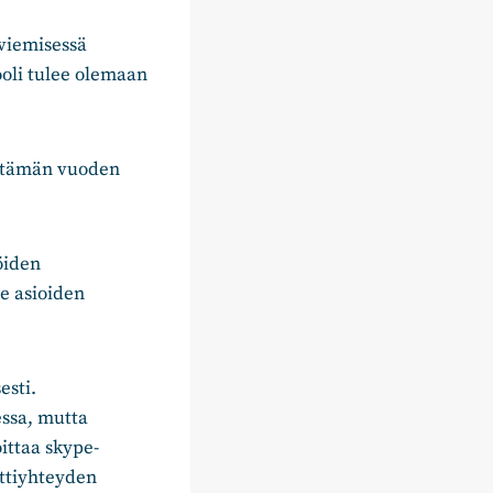
 viemisessä
oli tulee olemaan
ä tämän vuoden
öiden
e asioiden
esti.
ssa, mutta
ittaa skype-
ettiyhteyden