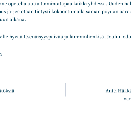
me opetella uutta toimintatapaa kaikki yhdessä. Uuden hal
s järjestetään tietysti kokoontumalla saman pöydän ääre
kuun aikana.
ikille hyvää Itsenäisyyspäivää ja lämminhenkistä Joulun odo
n
n
ätöksiä
Antti Häkk
var